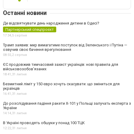
Останні новини
Де відсвяткувати день народження дитини в Одесі?
Партнерський спецпроєкт
17:34,
5 серпня
Трамп заявив: мир вимагатиме поступок від Зеленського і Путіна —
озвучив своє бачення врегулювання
08:55,
2 серпня
ЄС продовжив тимчасовий захист українців: нові правила для
військовозобов’язаних
18:41,
31 липня
Безмитний ліміт у 150 євро хочуть скасувати: що зміниться для
українців
16:41,
31 липня
До розслідування падіння ракети Х-101 у Польщі залучать експерта з
України
14:14,
31 липня
В Україні проводять обшуки у понад 100 ТЦК
12:22,
31 липня