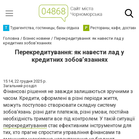
Т
Турагентства, гостиницы, базы отдыха
Р
Рестораны, кафе, доставк
Головна
Бізнес новини
Перекредитування: як навести лад у
кредитних зобов’язаннях
Перекредитування: як навести лад у
кредитних зобов’язаннях
15:14,
22 грудня 2025 р.
Загальний розділ
Фінансові рішення не завжди залишаються зручними з
часом. Кредити, оформлені в різні періоди життя,
можуть поступово створювати складну систему
зобов’язань: різні дати платежів, різні умови, постійна
необхідність тримати все під контролем. У такій ситуації
перекредитування
стає ефективним інструментом для
тих, хто прагне спростити управління фінансами та