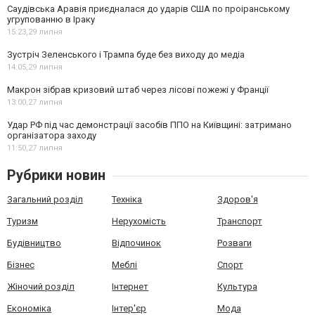
Саудівська Аравія приєдналася до ударів США по проіранському
угрупованню в Іраку
15:23,
29 липня
Зустріч Зеленського і Трампа буде без виходу до медіа
14:05,
29 липня
Макрон зібрав кризовий штаб через лісові пожежі у Франції
13:00,
27 липня
Удар РФ під час демонстрації засобів ППО на Київщині: затримано
організатора заходу
11:50,
27 липня
Рубрики новин
Загальний розділ
Техніка
Здоров'я
Туризм
Нерухомість
Транспорт
Будівництво
Відпочинок
Розваги
Бізнес
Меблі
Спорт
Жіночий розділ
Інтернет
Культура
Економіка
Інтер'єр
Мода