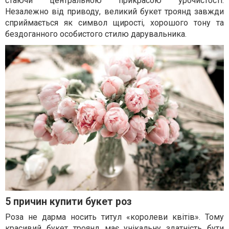
стаючи центральною прикрасою урочистості.
Незалежно від приводу, великий букет троянд завжди
сприймається як символ щирості, хорошого тону та
бездоганного особистого стилю дарувальника.
5 причин купити букет роз
Роза не дарма носить титул «королеви квітів». Тому
красивий букет троянд має унікальну здатність бути