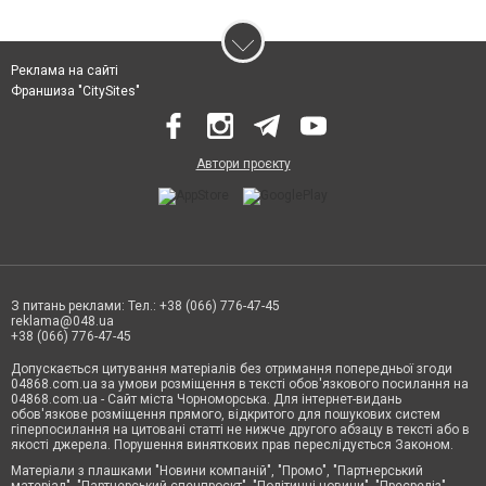
Реклама на сайті
Франшиза "CitySites"
Автори проєкту
З питань реклами: Тел.: +38 (066) 776-47-45
reklama@048.ua
+38 (066) 776-47-45
Допускається цитування матеріалів без отримання попередньої згоди
04868.com.ua за умови розміщення в тексті обов'язкового посилання на
04868.com.ua - Сайт міста Чорноморська. Для інтернет-видань
обов'язкове розміщення прямого, відкритого для пошукових систем
гіперпосилання на цитовані статті не нижче другого абзацу в тексті або в
якості джерела. Порушення виняткових прав переслідується Законом.
Матеріали з плашками "Новини компаній", "Промо", "Партнерський