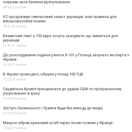
озвучив своє бачення врегулювання
08:55,
2 серпня
ЄС продовжив тимчасовий захист українців: нові правила для
військовозобов’язаних
18:41,
31 липня
Безмитний ліміт у 150 євро хочуть скасувати: що зміниться для
українців
16:41,
31 липня
До розслідування падіння ракети Х-101 у Польщі залучать експерта з
України
14:14,
31 липня
В Україні проводять обшуки у понад 100 ТЦК
12:22,
31 липня
Саудівська Аравія приєдналася до ударів США по проіранському
угрупованню в Іраку
15:23,
29 липня
Зустріч Зеленського і Трампа буде без виходу до медіа
14:05,
29 липня
Макрон зібрав кризовий штаб через лісові пожежі у Франції
13:00,
27 липня