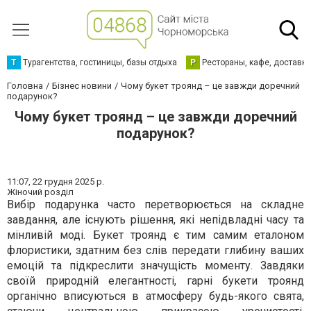
Т
Турагентства, гостиницы, базы отдыха
Р
Рестораны, кафе, доставк
Головна
Бізнес новини
Чому букет троянд – це завжди доречний
подарунок?
Чому букет троянд – це завжди доречний
подарунок?
11:07,
22 грудня 2025 р.
Жіночий розділ
Вибір подарунка часто перетворюється на складне
завдання, але існують рішення, які непідвладні часу та
мінливій моді. Букет троянд є тим самим еталоном
флористики, здатним без слів передати глибину ваших
емоцій та підкреслити значущість моменту. Завдяки
своїй природній елегантності, гарні букети троянд
органічно вписуються в атмосферу будь-якого свята,