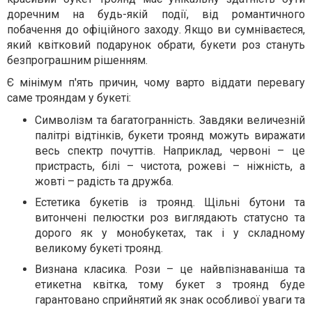
доречним на будь-якій події, від романтичного
побачення до офіційного заходу. Якщо ви сумніваєтеся,
який квітковий подарунок обрати, букети роз стануть
безпрограшним рішенням.
Є мінімум п'ять причин, чому варто віддати перевагу
саме трояндам у букеті:
Символізм та багатогранність. Завдяки величезній
палітрі відтінків, букети троянд можуть виражати
весь спектр почуттів. Наприклад, червоні – це
пристрасть, білі – чистота, рожеві – ніжність, а
жовті – радість та дружба.
Естетика букетів із троянд. Щільні бутони та
витончені пелюстки роз виглядають статусно та
дорого як у монобукетах, так і у складному
великому букеті троянд.
Визнана класика. Рози – це найвпізнаваніша та
етикетна квітка, тому букет з троянд буде
гарантовано сприйнятий як знак особливої уваги та