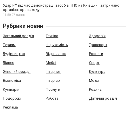
Удар РФ під час демонстрації засобів ППО на Київщині: затримано
організатора заходу
11:50,
27 липня
Рубрики новин
Загальний розділ
Техніка
Здоров'я
Туризм
Нерухомість
Транспорт
Будівництво
Відпочинок
Розваги
Бізнес
Меблі
Спорт
Жіночий розділ
Інтернет
Культура
Економіка
Інтер'єр
Мода
Кулінарія
Послуги
Родина
Подорожі
Робота
Дитячий розділ
Реклама