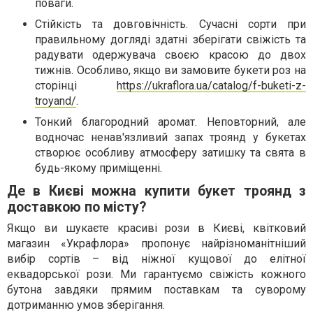
поваги.
Стійкість та довговічність. Сучасні сорти при
правильному догляді здатні зберігати свіжість та
радувати одержувача своєю красою до двох
тижнів. Особливо, якщо ви замовите букети роз на
сторінці
https://ukraflora.ua/catalog/f-buketi-z-
troyand/
.
Тонкий благородний аромат. Неповторний, але
водночас ненав'язливий запах троянд у букетах
створює особливу атмосферу затишку та свята в
будь-якому приміщенні.
Де в Києві можна купити букет троянд з
доставкою по місту?
Якщо ви шукаєте красиві рози в Києві, квітковий
магазин «Украфлора» пропонує найрізноманітніший
вибір сортів – від ніжної кущової до елітної
еквадорської рози. Ми гарантуємо свіжість кожного
бутона завдяки прямим поставкам та суворому
дотриманню умов зберігання.