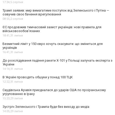
17:34,
5 серпня
Трамп заявив: мир вимагатиме поступок від Зеленського і Путіна —
озвучив своє бачення врегулювання
08:55,
2 серпня
ЄС продовжив тимчасовий захист українців: нові правила для
військовозобов’язаних
18:41,
31 липня
Безмитний ліміт у 150 євро хочуть скасувати: що зміниться для
українців
16:41,
31 липня
До розслідування падіння ракети Х-101 у Польщі залучать експерта з
України
14:14,
31 липня
В Україні проводять обшуки у понад 100 ТЦК
12:22,
31 липня
Саудівська Аравія приєдналася до ударів США по проіранському
угрупованню в Іраку
15:23,
29 липня
Зустріч Зеленського і Трампа буде без виходу до медіа
14:05,
29 липня