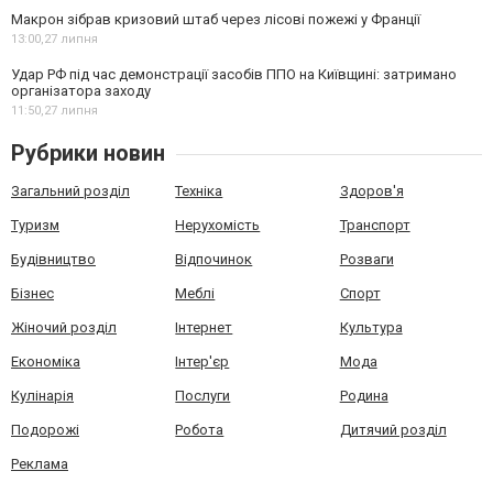
Макрон зібрав кризовий штаб через лісові пожежі у Франції
13:00,
27 липня
Удар РФ під час демонстрації засобів ППО на Київщині: затримано
організатора заходу
11:50,
27 липня
Рубрики новин
Загальний розділ
Техніка
Здоров'я
Туризм
Нерухомість
Транспорт
Будівництво
Відпочинок
Розваги
Бізнес
Меблі
Спорт
Жіночий розділ
Інтернет
Культура
Економіка
Інтер'єр
Мода
Кулінарія
Послуги
Родина
Подорожі
Робота
Дитячий розділ
Реклама