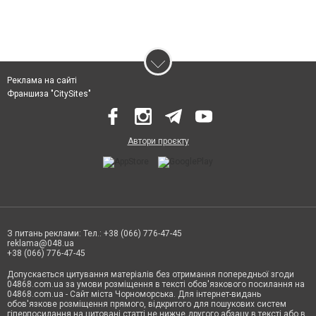
Реклама на сайті
Франшиза "CitySites"
Автори проєкту
З питань реклами: Тел.: +38 (066) 776-47-45
reklama@048.ua
+38 (066) 776-47-45
Допускається цитування матеріалів без отримання попередньої згоди
04868.com.ua за умови розміщення в тексті обов'язкового посилання на
04868.com.ua - Сайт міста Чорноморська. Для інтернет-видань
обов'язкове розміщення прямого, відкритого для пошукових систем
гіперпосилання на цитовані статті не нижче другого абзацу в тексті або в