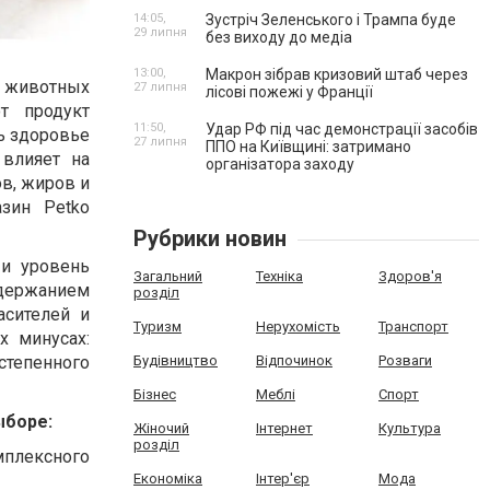
14:05,
Зустріч Зеленського і Трампа буде
29 липня
без виходу до медіа
13:00,
Макрон зібрав кризовий штаб через
 животных
27 липня
лісові пожежі у Франції
т продукт
11:50,
Удар РФ під час демонстрації засобів
ь здоровье
27 липня
ППО на Київщині: затримано
 влияет на
організатора заходу
ов, жиров и
зин Petko
Рубрики новин
 и уровень
Загальний
Техніка
Здоров'я
одержанием
розділ
асителей и
Туризм
Нерухомість
Транспорт
х минусах:
степенного
Будівництво
Відпочинок
Розваги
Бізнес
Меблі
Спорт
ыборе:
Жіночий
Інтернет
Культура
розділ
мплексного
Економіка
Інтер'єр
Мода