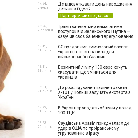
17:34,
Де відсвяткувати день народження
Вчора
дитини в Одесі?
Партнерський спецпроєкт
08:55,
Трамп заявив: мир вимагатиме
2 серпня
поступок від Зеленського і Путіна —
озвучив своє бачення врегулювання
18:41,
ЄС продовжив тимчасовий захист
31 липня
українців: нові правила для
військовозобов’язаних
16:41,
Безмитний ліміт у 150 євро хочуть
31 липня
скасувати: що зміниться для
українців
14:14,
До розслідування падіння ракети
31 липня
Х-101 у Польщі залучать експерта з
України
12:22,
В Україні проводять обшуки у понад
31 липня
100 ТЦК
15:23,
Саудівська Аравія приєдналася до
29 липня
ударів США по проіранському
угрупованню в Іраку