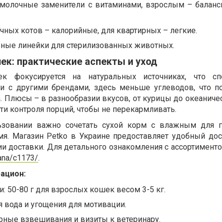
– молочные заменители с витаминами, взрослым – балан
ичных котов – калорийные, для квартирных – легкие.
ьные линейки для стерилизованных животных.
ек: практические аспекты и уход
 фокусируется на натуральных источниках, что спо
ии с другими брендами, здесь меньше углеводов, что п
. Плюсы – в разнообразии вкусов, от курицы до океаниче
и контроля порций, чтобы не перекармливать.
зовании важно сочетать сухой корм с влажным для г
я. Магазин Petko в Украине предоставляет удобный дос
и доставки. Для детального ознакомления с ассортименто
cana/c1173/
.
ацион:
 50-80 г для взрослых кошек весом 3-5 кг.
 вода и угощения для мотивации.
рные взвешивания и визиты к ветеринару.