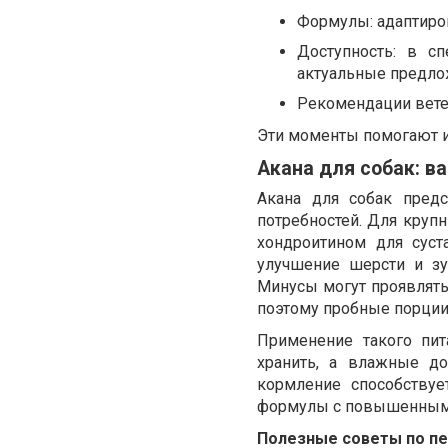
Формулы: адаптиро
Доступность: в сп
актуальные предло
Рекомендации вете
Эти моменты помогают и
Акана для собак: в
Акана для собак пред
потребностей. Для кру
хондроитином для сус
улучшение шерсти и зу
Минусы могут проявлят
поэтому пробные порции 
Применение такого пит
хранить, а влажные до
кормление способству
формулы с повышенным к
Полезные советы по пе