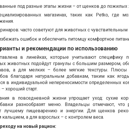
ванные под разные этапы жизни – от щенков до пожилых
ециализированных магазинах, таких как Petko, где м
жения.
ринаров: часто советуют для животных с чувствительным
збежать ошибок и обеспечить питомцу комфортное питани
арианты и рекомендации по использованию
ставлена в линейках, которые учитывают специфику п
пных животных подойдут гранулы с большим размером, о
тавов, а для мелких – более мягкие текстуры. Плюсы
бов благодаря натуральным добавкам, таким как ягод
ься в индивидуальной непереносимости определенных ко
– хороший старт.
ания в повседневной жизни упрощает уход: сухие ко
бавки разнообразят меню. Владельцы отмечают, что 
ет лучшему пищеварению и энергии. Для щенков реко
альцием, а для взрослых – с контролем веса.
реходу на новый рацион: