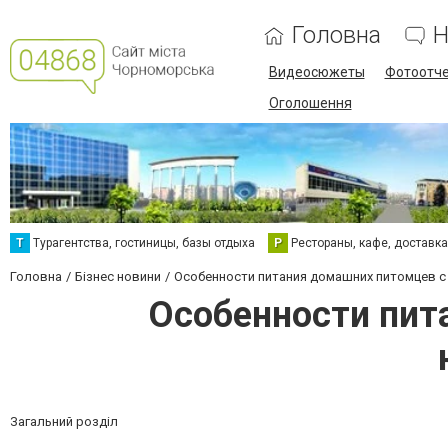
Головна
Н
Видеосюжеты
Фотоотч
Оголошення
Т
Турагентства, гостиницы, базы отдыха
Р
Рестораны, кафе, доставк
Головна
Бізнес новини
Особенности питания домашних питомцев с
Особенности пит
Загальний розділ