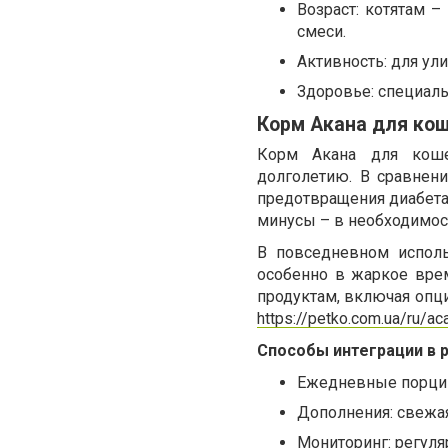
Возраст: котятам 
смеси.
Активность: для ул
Здоровье: специал
Корм Акана для кош
Корм Акана для кошек
долголетию. В сравнен
предотвращения диабета
минусы – в необходимост
В повседневном исполь
особенно в жаркое врем
продуктам, включая опци
https://petko.com.ua/ru/a
Способы интеграции в р
Ежедневные порции:
Дополнения: свежая
Мониторинг: регуля