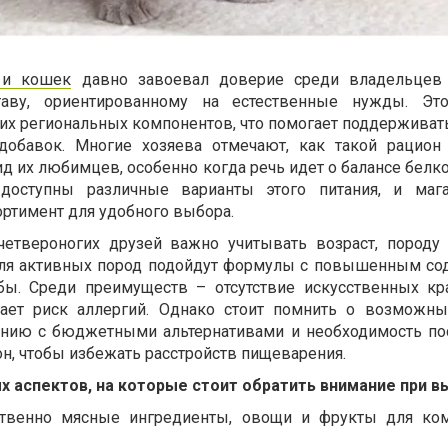
 и кошек
давно завоевал доверие среди владельцев
таву, ориентированному на естественные нужды. Это
жих региональных компонентов, что помогает поддерживат
обавок. Многие хозяева отмечают, как такой рацион
д их любимцев, особенно когда речь идет о балансе белк
 доступны различные варианты этого питания, и мага
ортимент для удобного выбора.
етвероногих друзей важно учитывать возраст, породу
 для активных пород подойдут формулы с повышенным с
бы. Среди преимуществ – отсутствие искусственных кр
жает риск аллергий. Однако стоит помнить о возможны
ению с бюджетными альтернативами и необходимость по
н, чтобы избежать расстройств пищеварения.
х аспектов, на которые стоит обратить внимание при в
ственно мясные ингредиенты, овощи и фрукты для ко