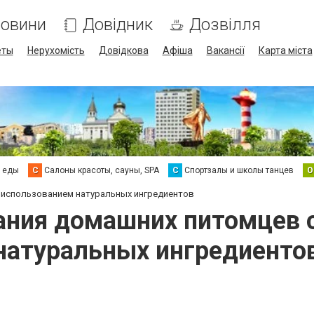
овини
Довідник
Дозвілля
еты
Нерухомість
Довідкова
Афіша
Вакансії
Карта міста
а еды
С
Салоны красоты, сауны, SPA
С
Спортзалы и школы танцев
О
 использованием натуральных ингредиентов
ания домашних питомцев 
натуральных ингредиенто