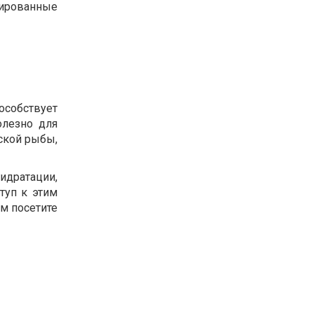
сированные
собствует
олезно для
ской рыбы,
идратации,
туп к этим
м посетите