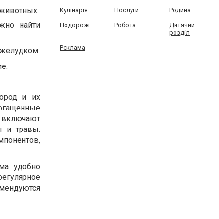
 животных.
Кулінарія
Послуги
Родина
ожно найти
Подорожі
Робота
Дитячий
розділ
Реклама
 желудком.
е.
ород и их
богащенные
 включают
ы и травы.
мпонентов,
рма удобно
регулярное
мендуются