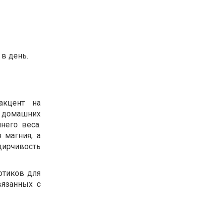
 в день.
акцент на
 домашних
него веса.
 магния, а
дирчивость
отиков для
вязанных с