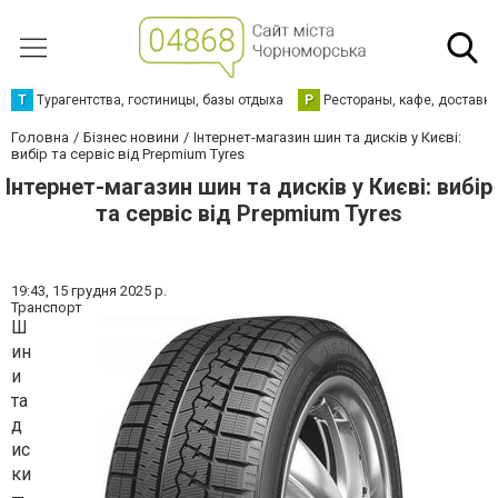
Т
Турагентства, гостиницы, базы отдыха
Р
Рестораны, кафе, доставк
Головна
Бізнес новини
Інтернет-магазин шин та дисків у Києві:
вибір та сервіс від Prepmium Tyres
Інтернет-магазин шин та дисків у Києві: вибір
та сервіс від Prepmium Tyres
19:43,
15 грудня 2025 р.
Транспорт
Ш
ин
и
та
д
ис
ки