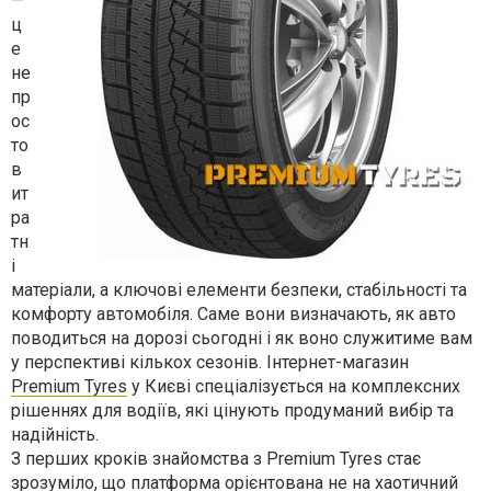
—
ц
е
не
пр
ос
то
в
ит
ра
тн
і
матеріали, а ключові елементи безпеки, стабільності та
комфорту автомобіля. Саме вони визначають, як авто
поводиться на дорозі сьогодні і як воно служитиме вам
у перспективі кількох сезонів. Інтернет-магазин
Premium Tyres
у Києві спеціалізується на комплексних
рішеннях для водіїв, які цінують продуманий вибір та
надійність.
З перших кроків знайомства з Premium Tyres стає
зрозуміло, що платформа орієнтована не на хаотичний