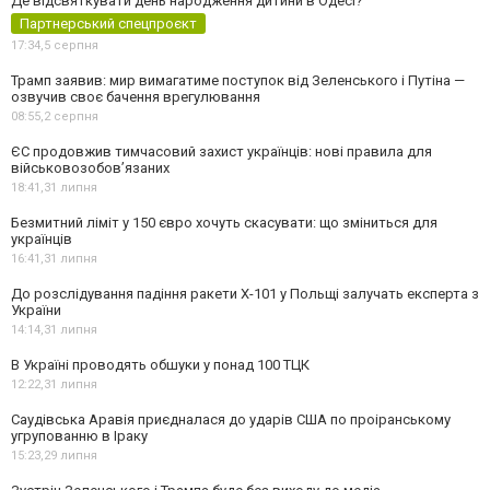
Де відсвяткувати день народження дитини в Одесі?
Партнерський спецпроєкт
17:34,
5 серпня
Трамп заявив: мир вимагатиме поступок від Зеленського і Путіна —
озвучив своє бачення врегулювання
08:55,
2 серпня
ЄС продовжив тимчасовий захист українців: нові правила для
військовозобов’язаних
18:41,
31 липня
Безмитний ліміт у 150 євро хочуть скасувати: що зміниться для
українців
16:41,
31 липня
До розслідування падіння ракети Х-101 у Польщі залучать експерта з
України
14:14,
31 липня
В Україні проводять обшуки у понад 100 ТЦК
12:22,
31 липня
Саудівська Аравія приєдналася до ударів США по проіранському
угрупованню в Іраку
15:23,
29 липня