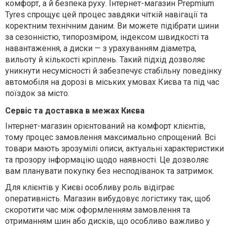
комфорт, а й безпека руху. Інтернет-магазин Prepmium
Tyres спрощує цей процес завдяки чіткій навігації та
коректним технічним даним. Ви можете підібрати шини
за сезонністю, типорозміром, індексом швидкості та
навантаження, а диски — з урахуванням діаметра,
вильоту й кількості кріплень. Такий підхід дозволяє
уникнути несумісності й забезпечує стабільну поведінку
автомобіля на дорозі в міських умовах Києва та під час
поїздок за місто.
Сервіс та доставка в межах Києва
Інтернет-магазин орієнтований на комфорт клієнтів,
тому процес замовлення максимально спрощений. Всі
товари мають зрозумілі описи, актуальні характеристики
та прозору інформацію щодо наявності. Це дозволяє
вам планувати покупку без несподіванок та затримок.
Для клієнтів у Києві особливу роль відіграє
оперативність. Магазин вибудовує логістику так, щоб
скоротити час між оформленням замовлення та
отриманням шин або дисків, що особливо важливо у