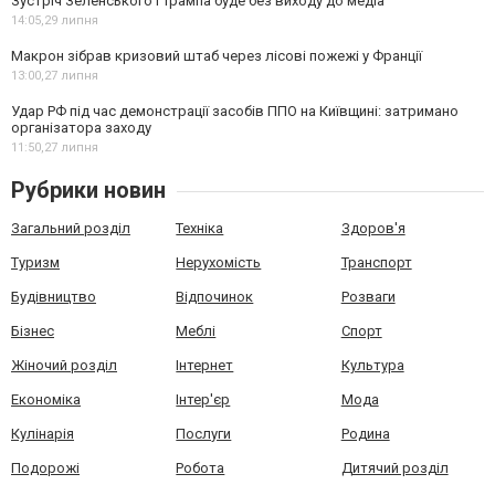
Зустріч Зеленського і Трампа буде без виходу до медіа
14:05,
29 липня
Макрон зібрав кризовий штаб через лісові пожежі у Франції
13:00,
27 липня
Удар РФ під час демонстрації засобів ППО на Київщині: затримано
організатора заходу
11:50,
27 липня
Рубрики новин
Загальний розділ
Техніка
Здоров'я
Туризм
Нерухомість
Транспорт
Будівництво
Відпочинок
Розваги
Бізнес
Меблі
Спорт
Жіночий розділ
Інтернет
Культура
Економіка
Інтер'єр
Мода
Кулінарія
Послуги
Родина
Подорожі
Робота
Дитячий розділ