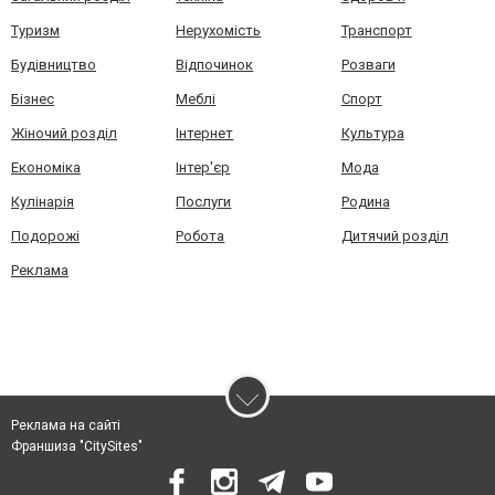
Туризм
Нерухомість
Транспорт
Будівництво
Відпочинок
Розваги
Бізнес
Меблі
Спорт
Жіночий розділ
Інтернет
Культура
Економіка
Інтер'єр
Мода
Кулінарія
Послуги
Родина
Подорожі
Робота
Дитячий розділ
Реклама
Реклама на сайті
Франшиза "CitySites"