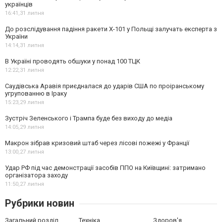
українців
16:41,
31 липня
До розслідування падіння ракети Х-101 у Польщі залучать експерта з
України
14:14,
31 липня
В Україні проводять обшуки у понад 100 ТЦК
12:22,
31 липня
Саудівська Аравія приєдналася до ударів США по проіранському
угрупованню в Іраку
15:23,
29 липня
Зустріч Зеленського і Трампа буде без виходу до медіа
14:05,
29 липня
Макрон зібрав кризовий штаб через лісові пожежі у Франції
13:00,
27 липня
Удар РФ під час демонстрації засобів ППО на Київщині: затримано
організатора заходу
11:50,
27 липня
Рубрики новин
Загальний розділ
Техніка
Здоров'я