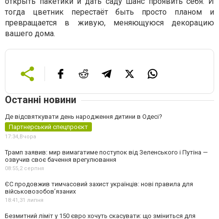
открыть пакетики и дать саду шанс проявить себя. И
тогда цветник перестаёт быть просто планом и
превращается в живую, меняющуюся декорацию
вашего дома.
Останні новини
Де відсвяткувати день народження дитини в Одесі?
Партнерський спецпроєкт
17:34,
Вчора
Трамп заявив: мир вимагатиме поступок від Зеленського і Путіна —
озвучив своє бачення врегулювання
08:55,
2 серпня
ЄС продовжив тимчасовий захист українців: нові правила для
військовозобов’язаних
18:41,
31 липня
Безмитний ліміт у 150 євро хочуть скасувати: що зміниться для