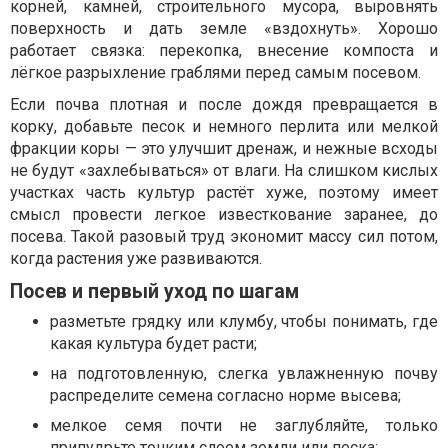
корней, камней, строительного мусора, выровнять
поверхность и дать земле «вздохнуть». Хорошо
работает связка: перекопка, внесение компоста и
лёгкое разрыхление граблями перед самым посевом.
Если почва плотная и после дождя превращается в
корку, добавьте песок и немного перлита или мелкой
фракции коры — это улучшит дренаж, и нежные всходы
не будут «захлебываться» от влаги. На слишком кислых
участках часть культур растёт хуже, поэтому имеет
смысл провести легкое известкование заранее, до
посева. Такой разовый труд экономит массу сил потом,
когда растения уже развиваются.
Посев и первый уход по шагам
разметьте грядку или клумбу, чтобы понимать, где
какая культура будет расти;
на подготовленную, слегка увлажненную почву
распределите семена согласно норме высева;
мелкое семя почти не заглубляйте, только
припудрьте тонким слоем земли или песка;