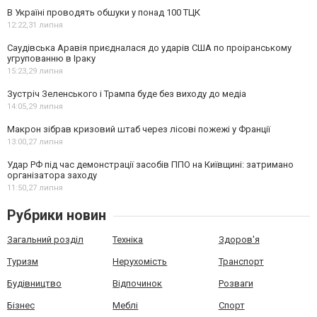
В Україні проводять обшуки у понад 100 ТЦК
12:22,
31 липня
Саудівська Аравія приєдналася до ударів США по проіранському
угрупованню в Іраку
15:23,
29 липня
Зустріч Зеленського і Трампа буде без виходу до медіа
14:05,
29 липня
Макрон зібрав кризовий штаб через лісові пожежі у Франції
13:00,
27 липня
Удар РФ під час демонстрації засобів ППО на Київщині: затримано
організатора заходу
11:50,
27 липня
Рубрики новин
Загальний розділ
Техніка
Здоров'я
Туризм
Нерухомість
Транспорт
Будівництво
Відпочинок
Розваги
Бізнес
Меблі
Спорт