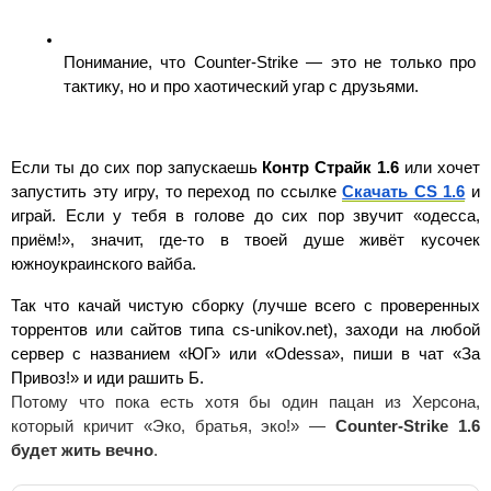
Понимание, что Counter-Strike — это не только про 
тактику, но и про хаотический угар с друзьями.
Если ты до сих пор запускаешь 
Контр Страйк 1.6 
или хочет 
запустить эту игру, то переход по ссылке 
Скачать CS 1.6
 и 
играй. Если у тебя в голове до сих пор звучит «одесса, 
приём!», значит, где-то в твоей душе живёт кусочек 
южноукраинского вайба.
Так что качай чистую сборку (лучше всего с проверенных 
торрентов или сайтов типа cs-unikov.net), заходи на любой 
сервер с названием «ЮГ» или «Odessa», пиши в чат «За 
Привоз!» и иди рашить Б.
Потому что пока есть хотя бы один пацан из Херсона, 
который кричит «Эко, братья, эко!» — 
Counter-Strike 1.6 
будет жить вечно
.