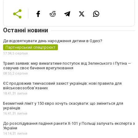
Останні новини
Де відсвяткувати день народження дитини в Одесі?
Партнерський спецпроєкт
17:34,
5 серпня
Трамп заявив: мир вимагатиме поступок від Зеленського і Путіна —
озвучив своє бачення врегулювання
08:55,
2 серпня
ЄС продовжив тимчасовий захист українців: нові правила для
військовозобов’язаних
18:41,
31 липня
Безмитний ліміт у 150 євро хочуть скасувати: що зміниться для
українців
16:41,
31 липня
До розслідування падіння ракети Х-101 у Польщі залучать експерта з
України
14:14,
31 липня