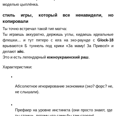
моделью цыплёнка.
стиль игры, который все ненавидели, но 
копировали
Ты точно встречал такой тип матча:
Ты играешь аккуратно, держишь углы, кидаешь идеальные 
флешки… и тут пятеро с юга на эко-раунде с 
Glock-18
врываются Б туннель под крики «За маму! За Привоз!» и 
делают 
эйс
.
Это и есть легендарный 
южноукраинский раш
.
Характеристики:
Абсолютное игнорирование экономики (эко? форс? не, 
не слышали).
Префаер на уровне инстинкта (они просто знают, где 
ты стоишь, потому что сами бы там стояли).