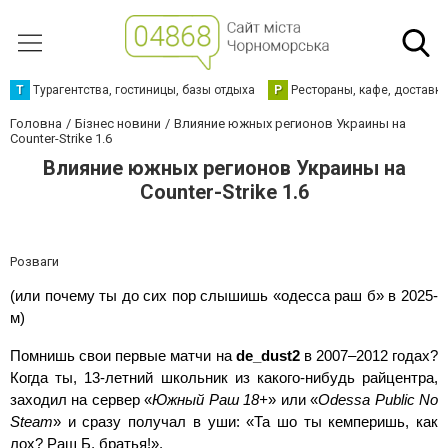
Т
Турагентства, гостиницы, базы отдыха
Р
Рестораны, кафе, доставк
Головна
Бізнес новини
Влияние южных регионов Украины на
Counter-Strike 1.6
Влияние южных регионов Украины на
Counter-Strike 1.6
Розваги
(или почему ты до сих пор слышишь «одесса раш б» в 2025-
м)
Помнишь свои первые матчи на 
de_dust2
 в 2007–2012 годах? 
Когда ты, 13-летний школьник из какого-нибудь райцентра, 
заходил на сервер «
Южный Раш 18+
» или «
Odessa Public No 
Steam
» и сразу получал в уши: «Та шо ты кемперишь, как 
лох? Раш Б, братья!».