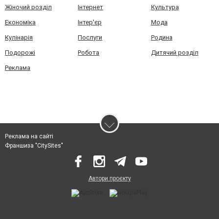
Жіночий розділ
Інтернет
Культура
Економіка
Інтер'єр
Мода
Кулінарія
Послуги
Родина
Подорожі
Робота
Дитячий розділ
Реклама
Реклама на сайті
Франшиза "CitySites"
Автори проєкту