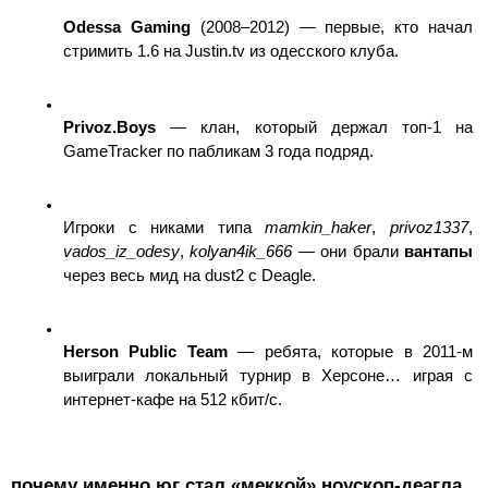
Odessa Gaming
 (2008–2012) — первые, кто начал 
стримить 1.6 на Justin.tv из одесского клуба.
Privoz.Boys
 — клан, который держал топ-1 на 
GameTracker по пабликам 3 года подряд.
Игроки с никами типа 
mamkin_haker
, 
privoz1337
, 
vados_iz_odesy
, 
kolyan4ik_666
 — они брали 
вантапы
через весь мид на dust2 с Deagle.
Herson Public Team
 — ребята, которые в 2011-м 
выиграли локальный турнир в Херсоне… играя с 
интернет-кафе на 512 кбит/с.
почему именно юг стал «меккой» ноускоп-деагла