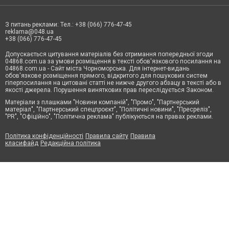
З питань реклами: Тел.: +38 (066) 776-47-45
reklama@048.ua
+38 (066) 776-47-45
Допускається цитування матеріалів без отримання попередньої згоди
04868.com.ua за умови розміщення в тексті обов'язкового посилання на
04868.com.ua - Сайт міста Чорноморська. Для інтернет-видань
обов'язкове розміщення прямого, відкритого для пошукових систем
гіперпосилання на цитовані статті не нижче другого абзацу в тексті або в
якості джерела. Порушення виняткових прав переслідується Законом.
Матеріали з плашками "Новини компаній", "Промо", "Партнерський
матеріал", "Партнерський спецпроєкт", "Політичні новини", "Пресреліз",
"PR", "Офіційно", "Політична реклама" публікуються на правах реклами.
Політика конфіденційності
Правила сайту
Правила
класифайд
Редакційна політика