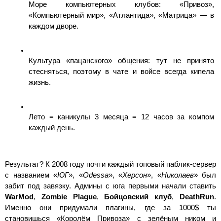
Море компьютерных клубов: «Привоз», 
«Компьютерный мир», «Атлантида», «Матрица» — в 
каждом дворе.
Культура «пацанского» общения: тут не принято 
стесняться, поэтому в чате и войсе всегда кипела 
жизнь.
Лето = каникулы 3 месяца = 12 часов за компом 
каждый день.
Результат? К 2008 году почти каждый топовый паблик-сервер 
с названием «
ЮГ
», «
Odessa
», «
Херсон
», «
Николаев
» был 
забит под завязку. Админы с юга первыми начали ставить 
WarMod
, 
Zombie Plague
, 
Бойцовский клуб
, 
DeathRun
. 
Именно они придумали плагины, где за 1000$ ты 
становишься «Королём Привоза» с зелёным ником и 