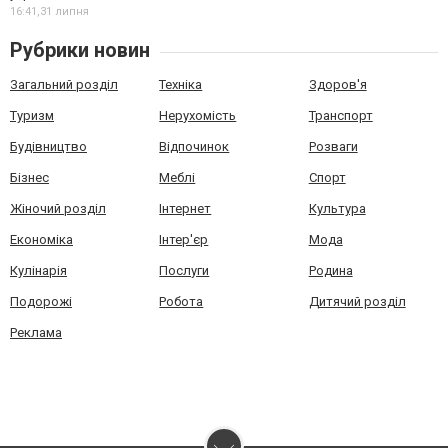
16:41,
31 липня
Рубрики новин
Загальний розділ
Техніка
Здоров'я
Туризм
Нерухомість
Транспорт
Будівництво
Відпочинок
Розваги
Бізнес
Меблі
Спорт
Жіночий розділ
Інтернет
Культура
Економіка
Інтер'єр
Мода
Кулінарія
Послуги
Родина
Подорожі
Робота
Дитячий розділ
Реклама