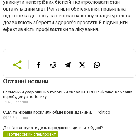
уникнути непотрібних біопсій і контролювати стан
органу в динаміці. Регулярні обстеження, правильна
підготовка до тесту та своєчасна консультація уролога
дозволяють зберегти здоров’я простати й підвищити
ефективність профілактики та лікування.
Останні новини
Російський удар знищив головний склад INTERTOP Ukraine: компанія
перебудовує логістику
12:43,
6 серпня
США та Україна посилили обмін розвідданими, — Politico
09:19,
6 серпня
Де відсвяткувати день народження дитини в Одесі?
Партнерський спецпроєкт