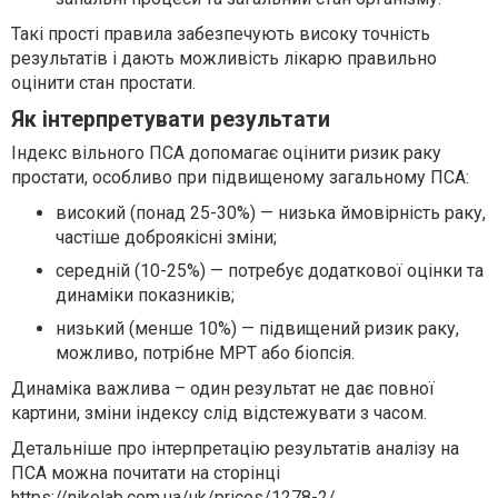
Такі прості правила забезпечують високу точність
результатів і дають можливість лікарю правильно
оцінити стан простати.
Як інтерпретувати результати
Індекс вільного ПСА допомагає оцінити ризик раку
простати, особливо при підвищеному загальному ПСА:
високий (понад 25-30%) — низька ймовірність раку,
частіше доброякісні зміни;
середній (10-25%) — потребує додаткової оцінки та
динаміки показників;
низький (менше 10%) — підвищений ризик раку,
можливо, потрібне МРТ або біопсія.
Динаміка важлива – один результат не дає повної
картини, зміни індексу слід відстежувати з часом.
Детальніше про інтерпретацію результатів аналізу на
ПСА можна почитати на сторінці
https://nikolab.com.ua/uk/prices/1278-2/
.