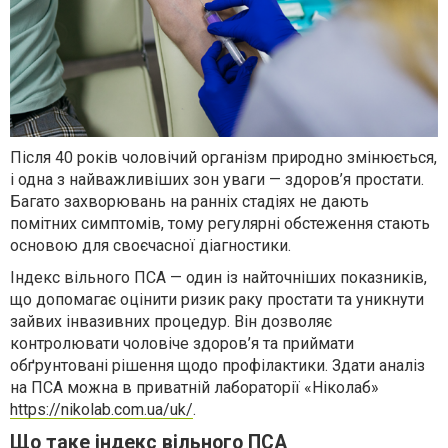
Після 40 років чоловічий організм природно змінюється,
і одна з найважливіших зон уваги — здоров’я простати.
Багато захворювань на ранніх стадіях не дають
помітних симптомів, тому регулярні обстеження стають
основою для своєчасної діагностики.
Індекс вільного ПСА — один із найточніших показників,
що допомагає оцінити ризик раку простати та уникнути
зайвих інвазивних процедур. Він дозволяє
контролювати чоловіче здоров’я та приймати
обґрунтовані рішення щодо профілактики. Здати аналіз
на ПСА можна в приватній лабораторії «Ніколаб»
https://nikolab.com.ua/uk/
.
Що таке індекс вільного ПСА