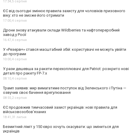
17:34,
5 серпня
ЄС від сьогодні змінює правила захисту для чоловіків призовного
віку: хто не зможе його отримати
17:00,
4 серпня
Дрони знову атакували склади Wildberries та нафтопереробний
завод у Росії
16:47,
4 серпня
У «Резерв+» стався масштабний збій: користувачі не можуть увійти
до програми
10:00,
4 серпня
У рази дешевша за ракети-перехоплювачі для Patriot: розкрито нові
деталі про ракету FP-7.x
08:10,
4 серпня
Трамп заявив: мир вимагатиме поступок від Зеленського і Путіна —
озвучив своє бачення врегулювання
08:55,
2 серпня
ЄС продовжив тимчасовий захист українців: нові правила для
військовозобов’язаних
18:41,
31 липня
Безмитний ліміт у 150 євро хочуть скасувати: що зміниться для
українців