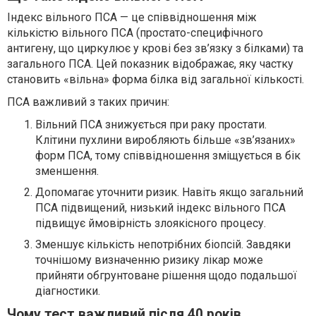
Індекс вільного ПСА — це співвідношення між
кількістю вільного ПСА (простато-специфічного
антигену, що циркулює у крові без зв’язку з білками) та
загального ПСА. Цей показник відображає, яку частку
становить «вільна» форма білка від загальної кількості.
ПСА важливий з таких причин:
Вільний ПСА знижується при раку простати.
Клітини пухлини виробляють більше «зв’язаних»
форм ПСА, тому співвідношення зміщується в бік
зменшення.
Допомагає уточнити ризик. Навіть якщо загальний
ПСА підвищений, низький індекс вільного ПСА
підвищує ймовірність злоякісного процесу.
Зменшує кількість непотрібних біопсій. Завдяки
точнішому визначенню ризику лікар може
прийняти обгрунтоване рішення щодо подальшої
діагностики.
Чому тест важливий після 40 років