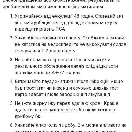
хибнопідвищених або хибнознижених результатів та
зробити аналіз максимально інформативним:
Утримайтеся від еякуляції 48 годин. Статевий акт
або мастурбація перед дослідженням можуть
підвищити рівень ПСА.
Уникайте інтенсивного спорту. Особливо важливо
не кататися на велосипеді та не виконувати силові
тренування 1-2 дні до тесту.
Не робіть масаж простати. Після масажу чи
ректального обстеження аналіз слід відкласти
щонайменше на 48-72 години.
Витримайте паузу 2-3 тижні після інфекцій. Якщо
був простатит чи інфекція сечових шляхів, тест
варто здавати після завершення лікування.
Не їжте жирну їжу перед здачею крові. Краще
здавати аналіз натщесерце або після легкого
прийому їжі.
Уникайте алкоголю за добу. Він може впливати на
запальні процеси та загальний стан організму.