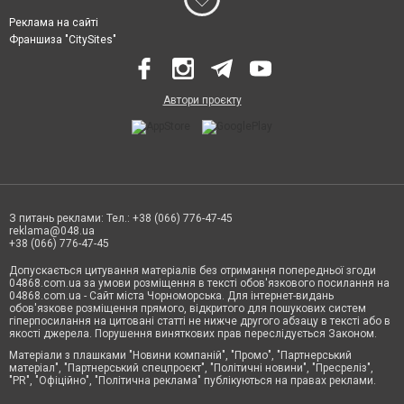
Реклама на сайті
Франшиза "CitySites"
Автори проєкту
З питань реклами: Тел.: +38 (066) 776-47-45
reklama@048.ua
+38 (066) 776-47-45
Допускається цитування матеріалів без отримання попередньої згоди
04868.com.ua за умови розміщення в тексті обов'язкового посилання на
04868.com.ua - Сайт міста Чорноморська. Для інтернет-видань
обов'язкове розміщення прямого, відкритого для пошукових систем
гіперпосилання на цитовані статті не нижче другого абзацу в тексті або в
якості джерела. Порушення виняткових прав переслідується Законом.
Матеріали з плашками "Новини компаній", "Промо", "Партнерський
матеріал", "Партнерський спецпроєкт", "Політичні новини", "Пресреліз",
"PR", "Офіційно", "Політична реклама" публікуються на правах реклами.