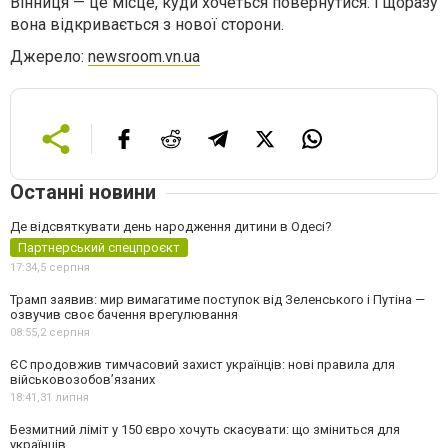
Вінниця — це місце, куди хочеться повернутися. І щоразу
вона відкривається з нової сторони.
Джерело:
newsroom.vn.ua
Останні новини
Де відсвяткувати день народження дитини в Одесі?
Партнерський спецпроєкт
17:34,
5 серпня
Трамп заявив: мир вимагатиме поступок від Зеленського і Путіна —
озвучив своє бачення врегулювання
08:55,
2 серпня
ЄС продовжив тимчасовий захист українців: нові правила для
військовозобов’язаних
18:41,
31 липня
Безмитний ліміт у 150 євро хочуть скасувати: що зміниться для
українців