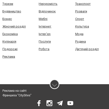
Туризм
Нерухомість
Транспорт
Будівництво
Відпочинок
Розваги
Бізнес
Меблі
Спорт
Жіночий розділ
Інтернет
Культура
Економіка
Інтер'єр
Мода
Кулінарія
Послуги
Родина
Подорожі
Робота
Дитячий розділ
Реклама
Реклама на сайті
Франшиза "CitySites"