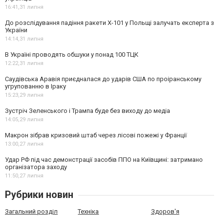
16:41,
31 липня
До розслідування падіння ракети Х-101 у Польщі залучать експерта з
України
14:14,
31 липня
В Україні проводять обшуки у понад 100 ТЦК
12:22,
31 липня
Саудівська Аравія приєдналася до ударів США по проіранському
угрупованню в Іраку
15:23,
29 липня
Зустріч Зеленського і Трампа буде без виходу до медіа
14:05,
29 липня
Макрон зібрав кризовий штаб через лісові пожежі у Франції
13:00,
27 липня
Удар РФ під час демонстрації засобів ППО на Київщині: затримано
організатора заходу
11:50,
27 липня
Рубрики новин
Загальний розділ
Техніка
Здоров'я