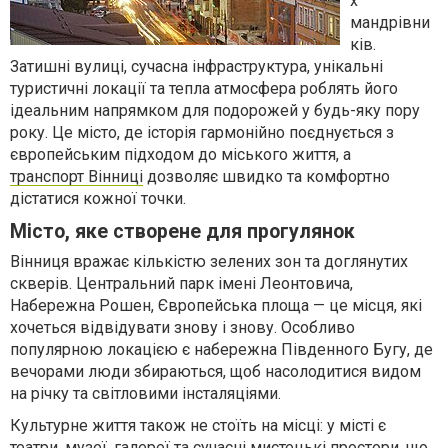
х
мандрівни
ків.
Затишні вулиці, сучасна інфраструктура, унікальні
туристичні локації та тепла атмосфера роблять його
ідеальним напрямком для подорожей у будь-яку пору
року. Це місто, де історія гармонійно поєднується з
європейським підходом до міського життя, а
транспорт Вінниці
дозволяє швидко та комфортно
дістатися кожної точки.
Місто, яке створене для прогулянок
Вінниця вражає кількістю зелених зон та доглянутих
скверів. Центральний парк імені Леонтовича,
Набережна Рошен, Європейська площа — це місця, які
хочеться відвідувати знову і знову. Особливо
популярною локацією є набережна Південного Бугу, де
вечорами люди збираються, щоб насолодитися видом
на річку та світловими інсталяціями.
Культурне життя також не стоїть на місці: у місті є
театри, музеї, галереї та сучасні мистецькі простори, що