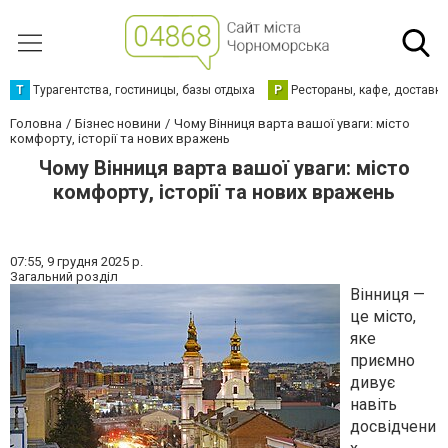
Т
Турагентства, гостиницы, базы отдыха
Р
Рестораны, кафе, доставк
Головна
Бізнес новини
Чому Вінниця варта вашої уваги: місто
комфорту, історії та нових вражень
Чому Вінниця варта вашої уваги: місто
комфорту, історії та нових вражень
07:55,
9 грудня 2025 р.
Загальний розділ
Вінниця —
це місто,
яке
приємно
дивує
навіть
досвідчени