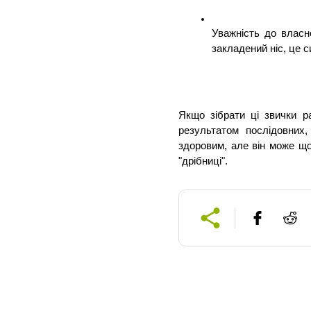
Уважність до власн
закладений ніс, це си
Якщо зібрати ці звички ра
результатом послідовних,
здоровим, але він може щ
"дрібниці".