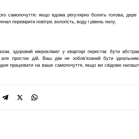
ого самопочуття: якщо вдома регулярно болить голова, дере в
гнал перевірити повітря, вологість, воду і рівень пилу.
зом, здоровий мікроклімат у квартирі перестає бути абстракц
 але простих дій. Ваш дім не зобов'язаний бути ідеальним
одня працювати на ваше самопочуття, якщо ви свідомо налашто