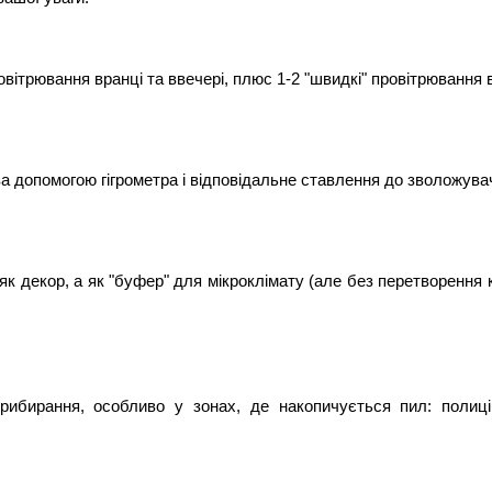
вітрювання вранці та ввечері, плюс 1-2 "швидкі" провітрювання 
за допомогою гігрометра і відповідальне ставлення до зволожува
як декор, а як "буфер" для мікроклімату (але без перетворення к
рибирання, особливо у зонах, де накопичується пил: полиці,