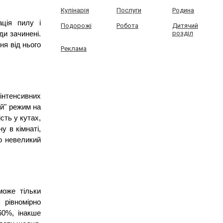
Кулінарія
Послуги
Родина
ція пилу і 
Подорожі
Робота
Дитячий
розділ
и зачинені. 
я від нього 
Реклама
тенсивних 
й" режим на 
ть у кутах, 
 в кімнаті, 
 невеликий 
оже тільки 
рівномірно 
0%, інакше 