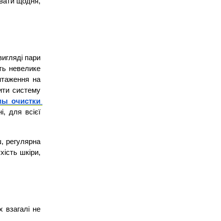
вати щодня, 
игляді пари 
ть невелике 
таження на 
ити систему 
ы очистки 
, для всієї 
, регулярна 
ість шкіри, 
 взагалі не 