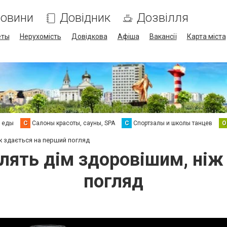
овини
Довідник
Дозвілля
еты
Нерухомість
Довідкова
Афіша
Вакансії
Карта міста
а еды
С
Салоны красоты, сауны, SPA
С
Спортзалы и школы танцев
О
іж здається на перший погляд
блять дім здоровішим, ні
погляд