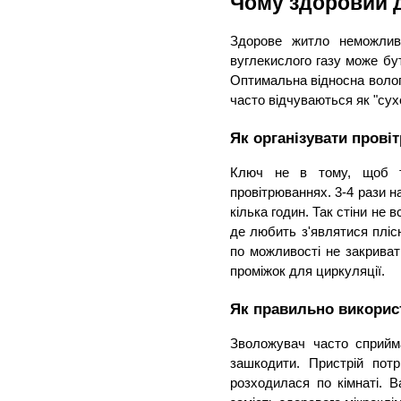
Чому здоровий д
Здорове житло неможливе 
вуглекислого газу може бут
Оптимальна відносна вологіс
часто відчуваються як "сухе
Як організувати прові
Ключ не в тому, щоб три
провітрюваннях. 3-4 рази на
кілька годин. Так стіни не 
де любить з'являтися плісн
по можливості не закриват
проміжок для циркуляції.
Як правильно використ
Зволожувач часто сприйма
зашкодити. Пристрій потр
розходилася по кімнаті. 