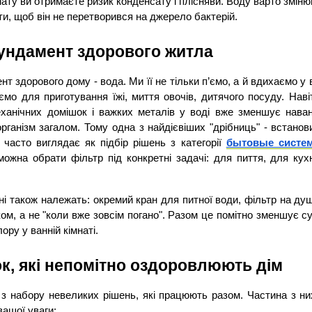
мату ви отримаєте ризик конденсату і плісняви. Воду варто зміню
и, щоб він не перетворився на джерело бактерій.
фундамент здорового житла
 здорового дому - вода. Ми її не тільки п’ємо, а й вдихаємо у в
ємо для приготування їжі, миття овочів, дитячого посуду. Наві
еханічних домішок і важких металів у воді вже зменшує наван
рганізм загалом. Тому одна з найдієвіших "дрібниць" - встанов
 часто виглядає як підбір рішень з категорії 
бытовые систем
ожна обрати фільтр під конкретні задачі: для пиття, для кухні
оні також належать: окремий кран для питної води, фільтр на душ
ом, а не "коли вже зовсім погано". Разом це помітно зменшує сух
ору у ванній кімнаті.
ок, які непомітно оздоровлюють дім
з набору невеликих рішень, які працюють разом. Частина з них
вашої уваги: