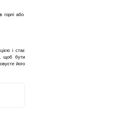
 горлі або 
ією і стає 
, щоб бути 
вуєте його 