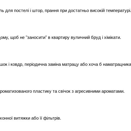
ь для постелі і штор, прання при достатньо високій температурі
му, щоб не "заносити" в квартиру вуличний бруд і хімікати.
ок і ковдр, періодична заміна матрацу або хоча б наматрацника
 ароматизованого пластику та свічок з агресивними ароматами.
онної витяжки або її фільтрів.