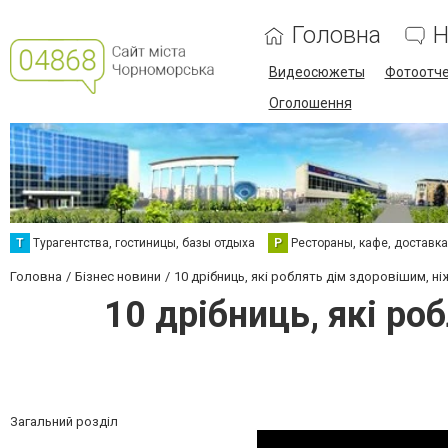
Головна
Н
Видеосюжеты
Фотоотч
Оголошення
Т
Турагентства, гостиницы, базы отдыха
Р
Рестораны, кафе, доставк
Головна
Бізнес новини
10 дрібниць, які роблять дім здоровішим, н
10 дрібниць, які ро
Загальний розділ