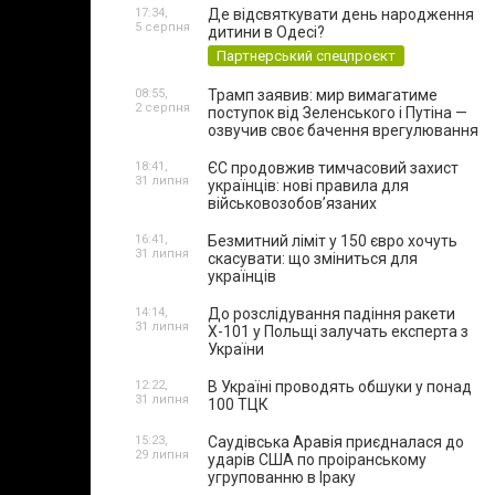
17:34,
Де відсвяткувати день народження
5 серпня
дитини в Одесі?
Партнерський спецпроєкт
08:55,
Трамп заявив: мир вимагатиме
2 серпня
поступок від Зеленського і Путіна —
озвучив своє бачення врегулювання
18:41,
ЄС продовжив тимчасовий захист
31 липня
українців: нові правила для
військовозобов’язаних
16:41,
Безмитний ліміт у 150 євро хочуть
31 липня
скасувати: що зміниться для
українців
14:14,
До розслідування падіння ракети
31 липня
Х-101 у Польщі залучать експерта з
України
12:22,
В Україні проводять обшуки у понад
31 липня
100 ТЦК
15:23,
Саудівська Аравія приєдналася до
29 липня
ударів США по проіранському
угрупованню в Іраку