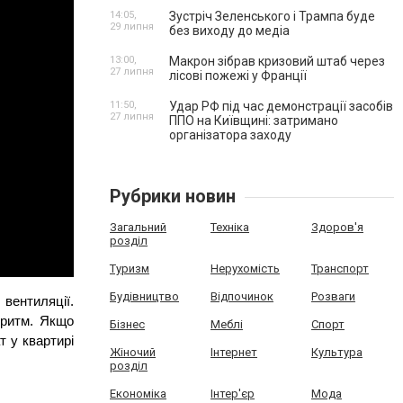
14:05,
Зустріч Зеленського і Трампа буде
29 липня
без виходу до медіа
13:00,
Макрон зібрав кризовий штаб через
27 липня
лісові пожежі у Франції
11:50,
Удар РФ під час демонстрації засобів
27 липня
ППО на Київщині: затримано
організатора заходу
Рубрики новин
Загальний
Техніка
Здоров'я
розділ
Туризм
Нерухомість
Транспорт
Будівництво
Відпочинок
Розваги
ентиляції. 
ритм. Якщо 
Бізнес
Меблі
Спорт
 у квартирі 
Жіночий
Інтернет
Культура
розділ
Економіка
Інтер'єр
Мода