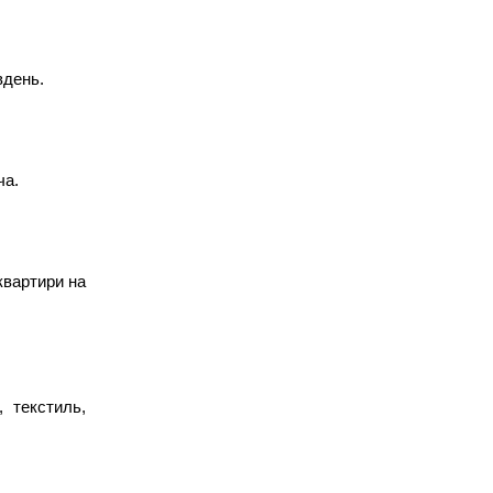
вдень.
ча.
вартири на 
 текстиль, 