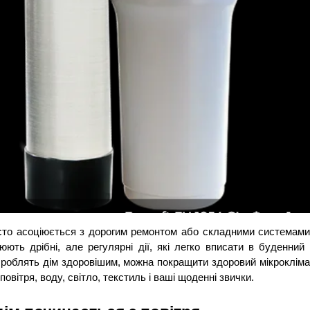
сто асоціюється з дорогим ремонтом або складними системами в
ють дрібні, але регулярні дії, які легко вписати в буденний 
і роблять дім здоровішим, можна покращити здоровий мікроклімат
повітря, воду, світло, текстиль і ваші щоденні звички.