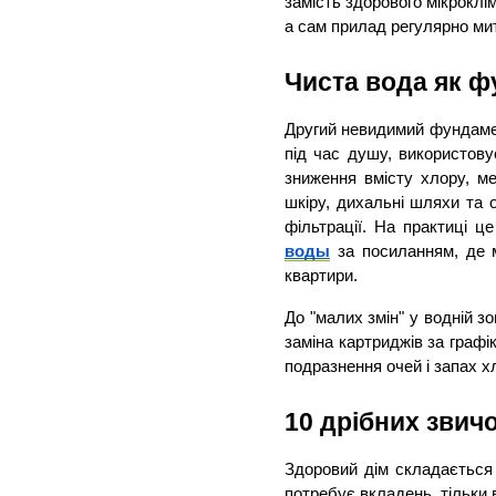
замість здорового мікроклі
а сам прилад регулярно мит
Чиста вода як 
Другий невидимий фундамент
під час душу, використову
зниження вмісту хлору, м
шкіру, дихальні шляхи та о
фільтрації. На практиці це
воды
 за посиланням, де м
квартири.
До "малих змін" у водній з
заміна картриджів за графік
подразнення очей і запах хл
10 дрібних звич
Здоровий дім складається 
потребує вкладень, тільки 