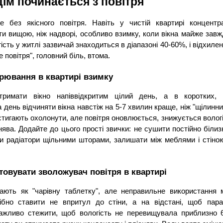
ім починається з повітря
без якісного повітря. Навіть у чистій квартирі концентра
и вищою, ніж надворі, особливо взимку, коли вікна майже завжд
ть у житлі зазвичай знаходиться в діапазоні 40-60%, і відхиленн
 повітря", головний біль, втома.
трювання в квартирі взимку
мати вікно напіввідкритим цілий день, а в коротких, ін
 день відчиняти вікна навстіж на 5-7 хвилин краще, ніж "щілинни
встигають охолонути, але повітря оновлюється, знижується вологіс
ява. Додайте до цього прості звички: не сушити постійно білизну
и радіатори щільними шторами, залишати між меблями і стіною
овувати зволожувач повітря в квартирі
ють як "чарівну таблетку", але неправильне використання м
ібно ставити не впритул до стіни, а на відстані, щоб пара 
Важливо стежити, щоб вологість не перевищувала приблизно 6