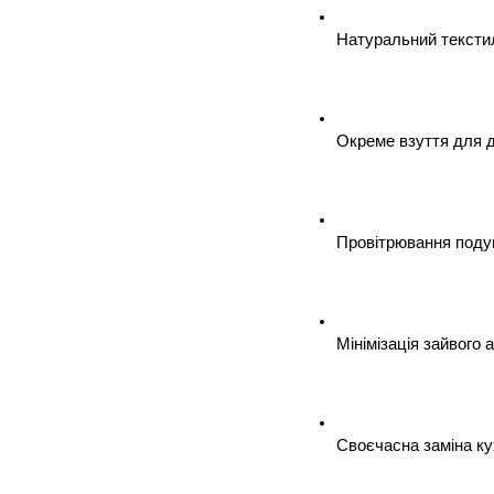
Натуральний текстил
Окреме взуття для до
Провітрювання подуш
Мінімізація зайвого
Своєчасна заміна кух