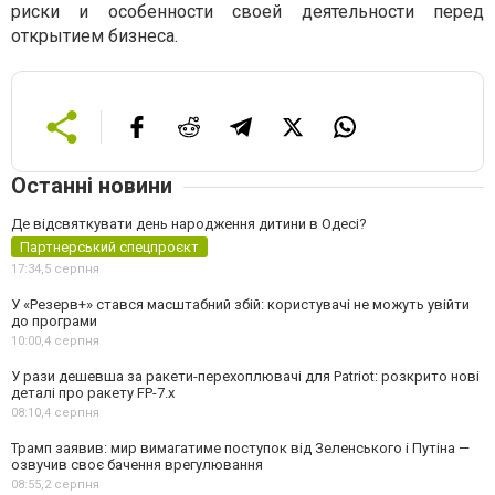
риски и особенности своей деятельности перед
открытием бизнеса.
Останні новини
Де відсвяткувати день народження дитини в Одесі?
Партнерський спецпроєкт
17:34,
5 серпня
У «Резерв+» стався масштабний збій: користувачі не можуть увійти
до програми
10:00,
4 серпня
У рази дешевша за ракети-перехоплювачі для Patriot: розкрито нові
деталі про ракету FP-7.x
08:10,
4 серпня
Трамп заявив: мир вимагатиме поступок від Зеленського і Путіна —
озвучив своє бачення врегулювання
08:55,
2 серпня