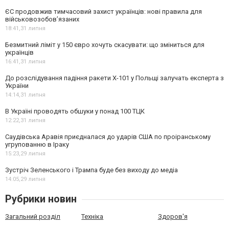
ЄС продовжив тимчасовий захист українців: нові правила для
військовозобов’язаних
18:41,
31 липня
Безмитний ліміт у 150 євро хочуть скасувати: що зміниться для
українців
16:41,
31 липня
До розслідування падіння ракети Х-101 у Польщі залучать експерта з
України
14:14,
31 липня
В Україні проводять обшуки у понад 100 ТЦК
12:22,
31 липня
Саудівська Аравія приєдналася до ударів США по проіранському
угрупованню в Іраку
15:23,
29 липня
Зустріч Зеленського і Трампа буде без виходу до медіа
14:05,
29 липня
Рубрики новин
Загальний розділ
Техніка
Здоров'я