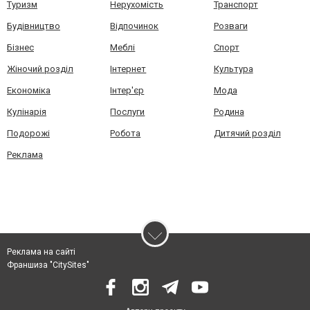
Туризм
Нерухомість
Транспорт
Будівництво
Відпочинок
Розваги
Бізнес
Меблі
Спорт
Жіночий розділ
Інтернет
Культура
Економіка
Інтер'єр
Мода
Кулінарія
Послуги
Родина
Подорожі
Робота
Дитячий розділ
Реклама
Реклама на сайті
Франшиза "CitySites"