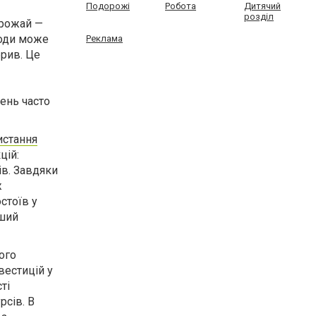
Подорожі
Робота
Дитячий
розділ
урожай —
води може
Реклама
брив. Це
ень часто
истання
цій:
ів. Завдяки
ж
стоїв у
ьший
ого
вестицій у
ті
рсів. В