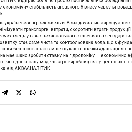
АЛІТИК
відіграє роль не просто постачальника обладнання,
є економічну стабільність аграрного бізнесу через впрова
ь.
нє української агроекономіки. Вона дозволяє вирощувати о
імізувати транспортні витрати, скоротити втрати продукції 
бочих місць у сфері технологічного сільського господарства
звитку стає саме чиста та контрольована вода, що є фун
І поки більшість країн лише шукають шляхи адаптації до н
їна має шанс зробити ставку на гідропоніку — економічно е
логічно досконалу модель агровиробництва, у центрі якої ст
вка від АКВААНАЛІТИК.