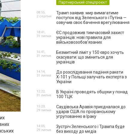
Партнерський спецпроєкт
08:55,
Трамп заявив: мир вимагатиме
2 серпня
поступок від Зеленського і Путіна —
озвучив своє бачення врегулювання
18:41,
ЄС продовжив тимчасовий захист
31 липня
українців: нові правила для
військовозобов’язаних
16:41,
Безмитний ліміт у 150 євро хочуть
31 липня
скасувати: що зміниться для
українців
14:14,
До розслідування падіння ракети
31 липня
Х-101 у Польщі залучать експерта з
України
12:22,
В Україні проводять обшуки у понад
31 липня
100 ТЦК
15:23,
Саудівська Аравія приєдналася до
29 липня
ударів США по проіранському
угрупованню в Іраку
них
аних
14:05,
Зустріч Зеленського і Трампа буде
нських
29 липня
без виходу до медіа