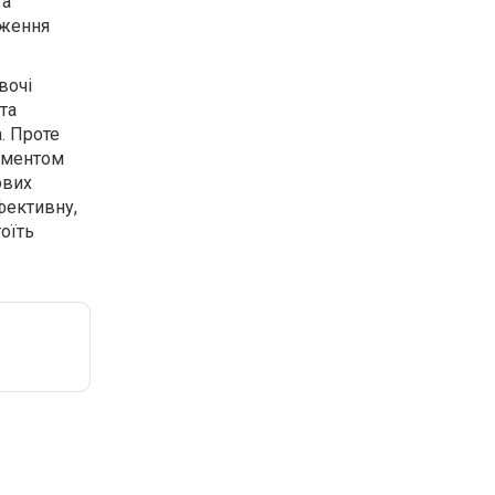
 а
дження
вочі
та
. Проте
даментом
ових
фективну,
оїть