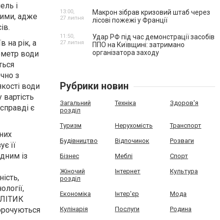
ель і
13:00,
Макрон зібрав кризовий штаб через
ними, адже
27 липня
лісові пожежі у Франції
ів.
11:50,
Удар РФ під час демонстрації засобів
 на рік, а
27 липня
ППО на Київщині: затримано
організатора заходу
бометр води
ться
чно з
Рубрики новин
кості води
 вартість
Загальний
Техніка
Здоров'я
справді є
розділ
Туризм
Нерухомість
Транспорт
йних
Будівництво
Відпочинок
Розваги
ує її
дним із
Бізнес
Меблі
Спорт
Жіночий
Інтернет
Культура
ність,
розділ
ології,
Економіка
Інтер'єр
Мода
АЛІТИК
орочуються
Кулінарія
Послуги
Родина