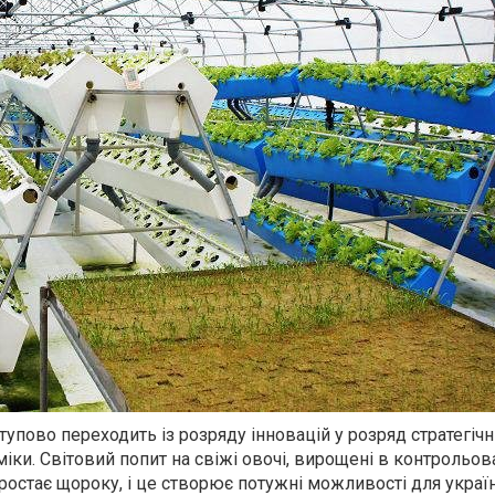
ступово переходить із розряду інновацій у розряд стратегіч
іки. Світовий попит на свіжі овочі, вирощені в контрольов
зростає щороку, і це створює потужні можливості для украї