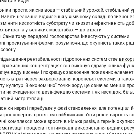
аметрів води.
оніки проста: якісна вода — стабільний урожай, стабільний 
 Навіть незначне відхилення у хімічному складі поливної 
, змінити кислотність субстрату чи знизити ефективність до
х витрат, а у великих масштабах — до втрати
 Саме тому передові господарства інвестують у системи
апі проєктування ферми, розуміючи, що окупність таких ріш
сезону.
ідвищення рентабельності гідропонних систем стає
викор
У правильних концентраціях він виконує одразу кілька функ
гачує воду киснем і покращує засвоєння поживних елемент
кість втрат через захворювання кореневої системи, а тако
ту культур. З економічної точки зору, це означає менше про
ти на очищення та дезінфекцію системи і, як наслідок, біл
атний метр теплиці.
поніки
наразі перебуває у фазі становлення, але потенціал й
агроекспертів, протягом найближчих п’яти років вартість ін
чні комплекси може зрости в кілька разів, а термін окупнос
матизації процесів і оптимізації використання водних ресу