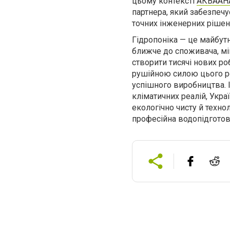
цьому контексті
АКВААН
партнера, який забезпечу
точних інженерних рішен
Гідропоніка — це майбут
ближче до споживача, мін
створити тисячі нових ро
рушійною силою цього ро
успішного виробництва. 
кліматичних реалій, Укра
екологічно чисту й техно
професійна водопідгото