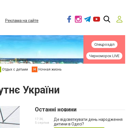
Реклама на сайте
Спецрозділ
Черноморск LIVE
Отдых с детьми
Н
Ночная жизнь
утнє України
Останні новини
17:34,
Де відсвяткувати день народження
5 серпня
дитини в Одесі?