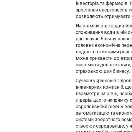
інвесторів та фермерів. 
зростання енергоносіїв 
дозволяють отримувати с
На відміну від традиційн
споживання води в ній ск
дає значно більшу кількі
головна економічна пере
водою, поживними речови
може призвести до втрат
системи водопідготовки,
страховкою для бізнесу.
Сучасні українські гідро
інженерних компаній, щоб
параметри на рівні, нео
лідерів цього напрямку
європейський рівень водо
автоматизацію та економ
системи зворотного осмо
створює середовище, у я