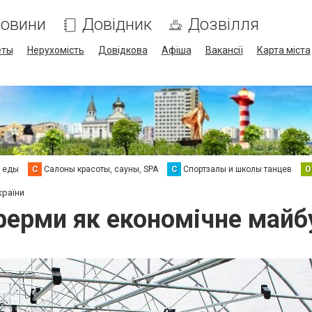
овини
Довідник
Дозвілля
еты
Нерухомість
Довідкова
Афіша
Вакансії
Карта міста
а еды
С
Салоны красоты, сауны, SPA
С
Спортзалы и школы танцев
О
країни
ферми як економічне майб