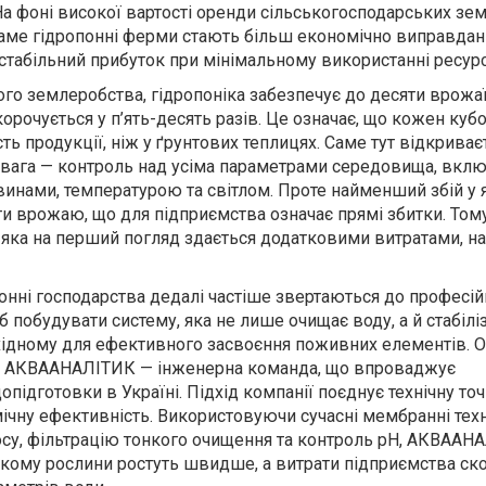
На фоні високої вартості оренди сільськогосподарських зем
саме гідропонні ферми стають більш економічно виправда
табільний прибуток при мінімальному використанні ресурс
ого землеробства, гідропоніка забезпечує до десяти врожаїв
орочується у п’ять-десять разів. Це означає, що кожен ку
сть продукції, ніж у ґрунтових теплицях. Саме тут відкриває
вага — контроль над усіма параметрами середовища, вклю
нами, температурою та світлом. Проте найменший збій у я
и врожаю, що для підприємства означає прямі збитки. Тому
 яка на перший погляд здається додатковими витратами, на
понні господарства дедалі частіше звертаються до професі
 побудувати систему, яка не лише очищає воду, а й стабіліз
бхідному для ефективного засвоєння поживних елементів. О
 є АКВААНАЛІТИК — інженерна команда, що впроваджує
підготовки в Україні. Підхід компанії поєднує технічну точ
ічну ефективність. Використовуючи сучасні мембранні техн
су, фільтрацію тонкого очищення та контроль рН, АКВААН
кому рослини ростуть швидше, а витрати підприємства ск