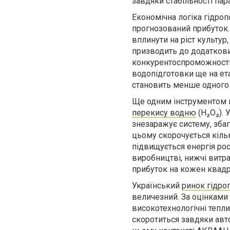
завдяки стабільності пар
Економічна логіка гідроп
прогнозований прибуток.
вплинути на ріст культур
призводить до додаткови
конкурентоспроможності.
водопідготовки ще на ет
становить менше одного 
Ще одним інструментом п
перекису водню
(H₂O₂). 
знезаражує систему, зба
цьому скорочується кіль
підвищується енергія рос
виробництві, нижчі витра
прибуток на кожен квадр
Український
ринок гідро
величезний. За оцінками 
високотехнологічні тепли
скоротиться завдяки авто