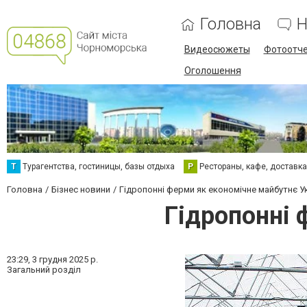
Головна
Н
Видеосюжеты
Фотоотч
Оголошення
Т
Турагентства, гостиницы, базы отдыха
Р
Рестораны, кафе, доставк
Головна
Бізнес новини
Гідропонні ферми як економічне майбутнє У
Гідропонні 
23:29,
3 грудня 2025 р.
Загальний розділ