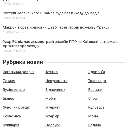
15:23,
29 липня
Зустріч Зеленського і Трампа буде без виходу до медіа
14:05,
29 липня
Макрон зібрав кризовий штаб через лісові пожежі у Франції
13:00,
27 липня
Удар РФ під час демонстрації засобів ППО на Київщині: затримано
організатора заходу
11:50,
27 липня
Рубрики новин
Загальний розділ
Техніка
Здоров'я
Туризм
Нерухомість
Транспорт
Будівництво
Відпочинок
Розваги
Бізнес
Меблі
Спорт
Жіночий розділ
Інтернет
Культура
Економіка
Інтер'єр
Мода
Кулінарія
Послуги
Родина