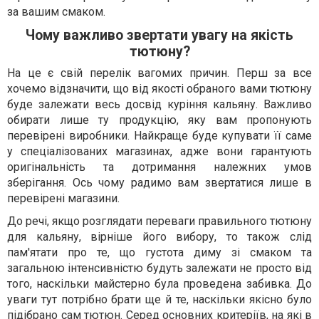
за вашим смаком.
Чому важливо звертати увагу на якість
тютюну?
На це є свій перелік вагомих причин. Перш за все
хочемо відзначити, що від якості обраного вами тютюну
буде залежати весь досвід куріння кальяну. Важливо
обирати лише ту продукцію, яку вам пропонують
перевірені виробники. Найкраще буде купувати її саме
у спеціалізованих магазинах, адже вони гарантують
оригінальність та дотримання належних умов
зберігання. Ось чому радимо вам звертатися лише в
перевірені магазини.
До речі, якщо розглядати переваги правильного тютюну
для кальяну, вірніше його вибору, то також слід
пам'ятати про те, що густота диму зі смаком та
загальною інтенсивністю будуть залежати не просто від
того, наскільки майстерно була проведена забивка. До
уваги тут потрібно брати ще й те, наскільки якісно було
підібрано сам тютюн. Серед основних критеріїв, на які в