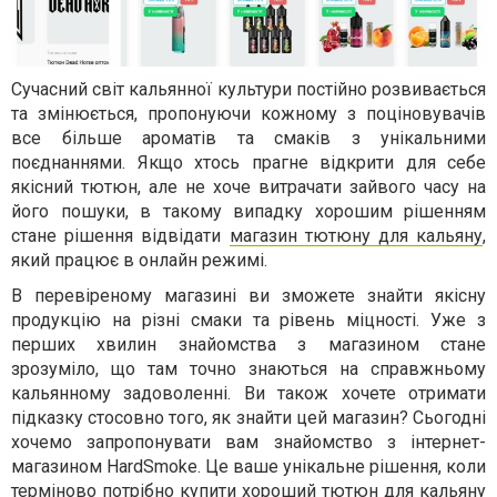
Сучасний світ кальянної культури постійно розвивається
та змінюється, пропонуючи кожному з поціновувачів
все більше ароматів та смаків з унікальними
поєднаннями. Якщо хтось прагне відкрити для себе
якісний тютюн, але не хоче витрачати зайвого часу на
його пошуки, в такому випадку хорошим рішенням
стане рішення відвідати
магазин тютюну для кальяну
,
який працює в онлайн режимі.
В перевіреному магазині ви зможете знайти якісну
продукцію на різні смаки та рівень міцності. Уже з
перших хвилин знайомства з магазином стане
зрозуміло, що там точно знаються на справжньому
кальянному задоволенні. Ви також хочете отримати
підказку стосовно того, як знайти цей магазин? Сьогодні
хочемо запропонувати вам знайомство з інтернет-
магазином HardSmoke. Це ваше унікальне рішення, коли
терміново потрібно купити хороший тютюн для кальяну