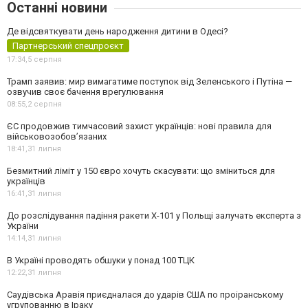
Останні новини
Де відсвяткувати день народження дитини в Одесі?
Партнерський спецпроєкт
17:34,
5 серпня
Трамп заявив: мир вимагатиме поступок від Зеленського і Путіна —
озвучив своє бачення врегулювання
08:55,
2 серпня
ЄС продовжив тимчасовий захист українців: нові правила для
військовозобов’язаних
18:41,
31 липня
Безмитний ліміт у 150 євро хочуть скасувати: що зміниться для
українців
16:41,
31 липня
До розслідування падіння ракети Х-101 у Польщі залучать експерта з
України
14:14,
31 липня
В Україні проводять обшуки у понад 100 ТЦК
12:22,
31 липня
Саудівська Аравія приєдналася до ударів США по проіранському
угрупованню в Іраку