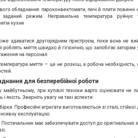
вого обладнання: пароконвектомати, печі й плити повинні 
 заданий режим. Неправильна температура руйнує т
ритм кухня.
же здаватися другорядним пристроєм, поки вона не вий
і роблять миття швидко й гігієнічно, що запобігає заторам
таження на персонал.
емпература миття — це не розкіш, а робоча необхідність,
стей.
аднання для безперебійної роботи
майбутньому, при купівлі техніки варто оцінювати не ли
 і якість. Зверніть увагу на такі аспекти:
збірки. Професійні агрегати виготовляються зі сталі, стійкої 
тенсивну експлуатацію.
. Постачальник має забезпечувати доступ до оригінальних 
іс.