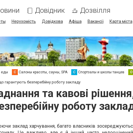
овини
Довідник
Дозвілля
еты
Нерухомість
Довідкова
Афіша
Вакансії
Карта міста
а еды
С
Салоны красоты, сауны, SPA
С
Спортзалы и школы танцев
О
що гарантують безперебійну роботу закладу
аднання та кавові рішення
езперебійну роботу закла
ючи заклад харчування, багато власників зосереджуютьс
ерсоналу. Це важливо, але є й інший, часто недооцінени