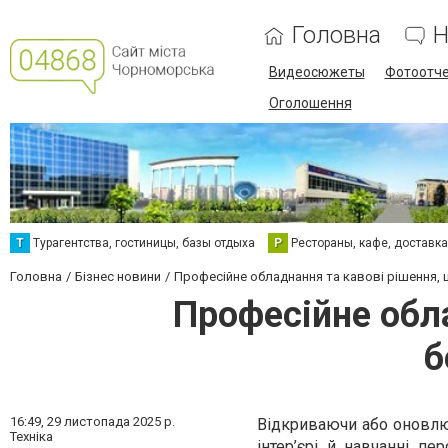
Головна
Н
Видеосюжеты
Фотоотч
Оголошення
Т
Турагентства, гостиницы, базы отдыха
Р
Рестораны, кафе, доставк
Головна
Бізнес новини
Професійне обладнання та кавові рішення, 
Професійне обл
б
16:49,
29 листопада 2025 р.
Відкриваючи або оновлю
Техніка
інтер’єрі й навчанні п