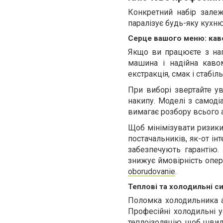
Конкретний набір залеж
паралізує будь-яку кухню
Серце вашого меню: кав
Якщо ви працюєте з нап
машина і надійна каво
екстракція, смак і стабіл
При виборі звертайте ува
накипу. Моделі з самоді
вимагає розбору всього 
Щоб мінімізувати ризики
постачальників, як-от ін
забезпечують гарантію.
знижує ймовірність опе
oborudovanie
.
Теплові та холодильні с
Поломка холодильника а
Професійні холодильні у
теплоізоляцію, щоб швид