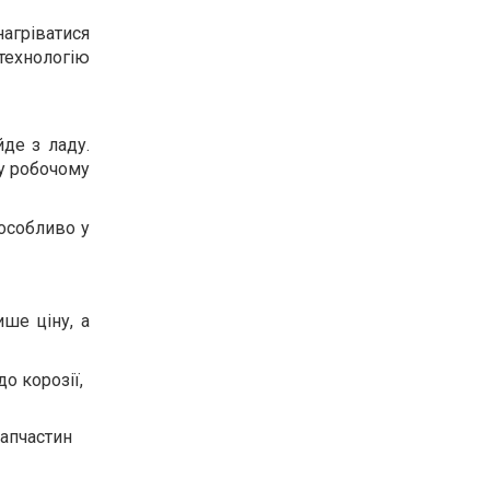
нагріватися
ехнологію
де з ладу.
 у робочому
 особливо у
ше ціну, а
до корозії,
запчастин