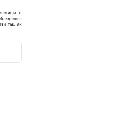
вестиція в
 обладнання
ти так, як