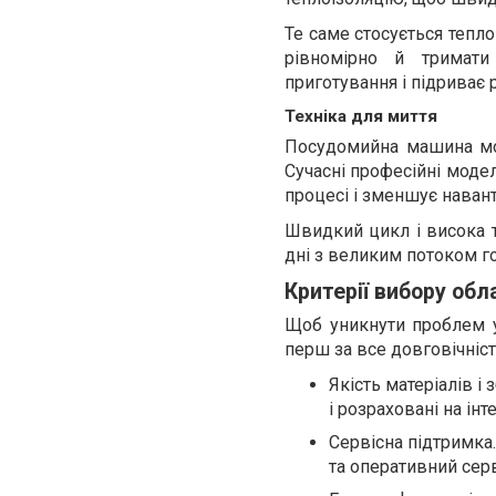
Те саме стосується тепло
рівномірно й тримати
приготування і підриває 
Техніка для миття
Посудомийна машина мо
Сучасні професійні модел
процесі і зменшує наван
Швидкий цикл і висока т
дні з великим потоком го
Критерії вибору обл
Щоб уникнути проблем у 
перш за все довговічність
Якість матеріалів і 
і розраховані на ін
Сервісна підтримка
та оперативний серв