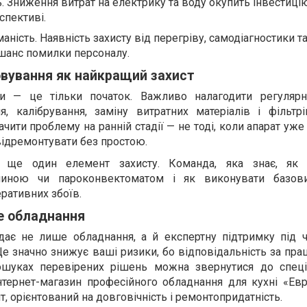
. Зниження витрат на електрику та воду окупить інвестиці
спективі.
аність. Наявність захисту від перегріву, самодіагностики т
шанс помилки персоналу.
вування як найкращий захист
іки — це тільки початок. Важливо налагодити регулярн
я, калібрування, заміну витратних матеріалів і фільтрі
ити проблему на ранній стадії — не тоді, коли апарат уже
ідремонтувати без простою.
 ще один елемент захисту. Команда, яка знає, як 
шиною чи пароконвектоматом і як виконувати базови
ративних збоїв.
не обладнання
дає не лише обладнання, а й експертну підтримку під ч
Це значно знижує ваші ризики, бо відповідальність за пра
пошуках перевірених рішень можна звернутися до спеці
нтернет-магазин професійного обладнання для кухні «Евр
, орієнтований на довговічність і ремонтопридатність.