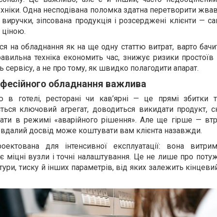
техніки. Одна несподівана поломка здатна перетворити жва
 виручки, зіпсована продукція і розсерджені клієнти — са
 ціною.
ся на обладнання як на ще одну статтю витрат, варто бач
Правильна техніка економить час, знижує ризики простоїв
ь сервісу, а не про тому, як швидко полагодити апарат.
офесійного обладнання важлива
 в готелі, ресторані чи кав’ярні — це прямі збитки т
ться ключовий агрегат, доводиться викидати продукт, с
ти в режимі «аварійного рішення». Але ще гірше — втр
невдалий досвід може коштувати вам клієнта назавжди.
роектована для інтенсивної експлуатації: вона витри
є міцні вузли і точні налаштування. Це не лише про поту
тури, тиску й інших параметрів, від яких залежить кінцеви