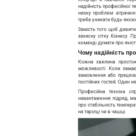
надійність професійної 
низку проблем: втрачені
треба уникати будь-якою
Замість того щоб дивити
захисну сітку бізнесу. 
команді думати про якіст
Чому надійність пр
Кожна хвилина простою
можливості. Коли ламає
замовлення або працюва
постійних гостей. Один 
Професійна техніка сп
навантаження підряд, ма
про стабільність темпера
на тарілці чи в чашці.