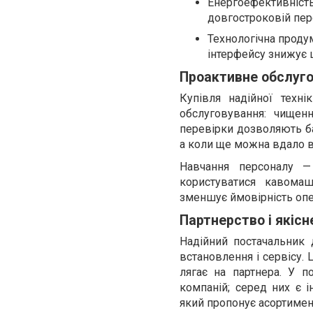
Енергоефективність
довгостроковій пер
Технологічна продум
інтерфейсу знижує 
Проактивне обслуго
Купівля надійної техн
обслуговування: чищенн
перевірки дозволяють бач
а коли ще можна вдало в
Навчання персоналу —
користуватися кавома
зменшує ймовірність опе
Партнерство і якіс
Надійний постачальник 
встановлення і сервісу. 
лягає на партнера. У 
компаній; серед них є і
який пропонує асортимент