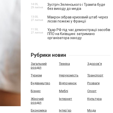
14:05,
Зустріч Зеленського і Трампа буде
29 липня
без виходу до медіа
13:00,
Макрон зібрав кризовий штаб через
27 липня
лісові пожежі у Франції
11:50,
Удар РФ під час демонстрації засобів
27 липня
ППО на Київщині: затримано
організатора заходу
Рубрики новин
Загальний
Техніка
Здоров'я
розділ
Туризм
Нерухомість
Транспорт
Будівництво
Відпочинок
Розваги
Бізнес
Меблі
Спорт
Жіночий
Інтернет
Культура
розділ
Економіка
Інтер'єр
Мода