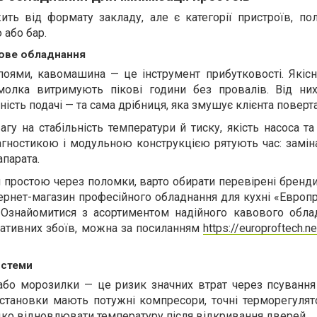
ить від формату закладу, але є категорії пристроїв, по
 або бар.
ове обладнання
оями, кавомашина — це інструмент прибутковості. Якісн
молка витримують пікові години без провалів. Від ни
ьність подачі — та сама дрібниця, яка змушує клієнта поверт
гу на стабільність температури й тиску, якість насоса та
агностикою і модульною конструкцією рятують час: замін
апарата.
 простою через поломки, варто обирати перевірені бренд
тернет-магазин професійного обладнання для кухні «Европр
 Ознайомитися з асортиментом надійного кавового обла
ративних збоїв, можна за посиланням
https://europroftech.ne
истеми
бо морозилки — це ризик значних втрат через псування 
становки мають потужні компресори, точні терморегулято
ко відновлювати температуру після відкривання дверей.