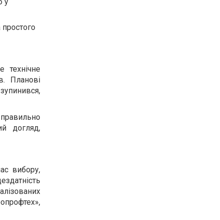
ю у
а простого
е технічне
в. Планові
 зупинився,
правильно
й догляд,
ас вибору,
цездатність
алізованих
опрофтех»,