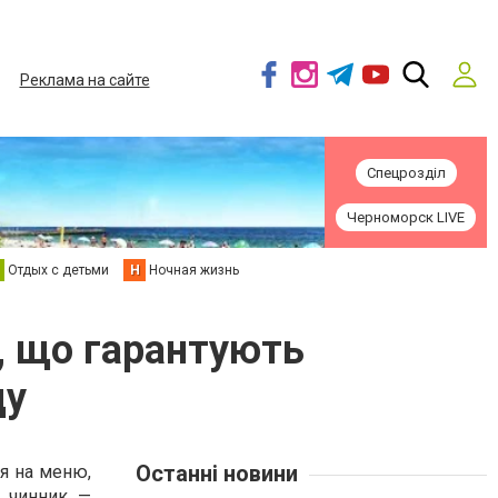
Реклама на сайте
Спецрозділ
Черноморск LIVE
Отдых с детьми
Н
Ночная жизнь
, що гарантують
ду
Останні новини
я на меню,
й чинник —