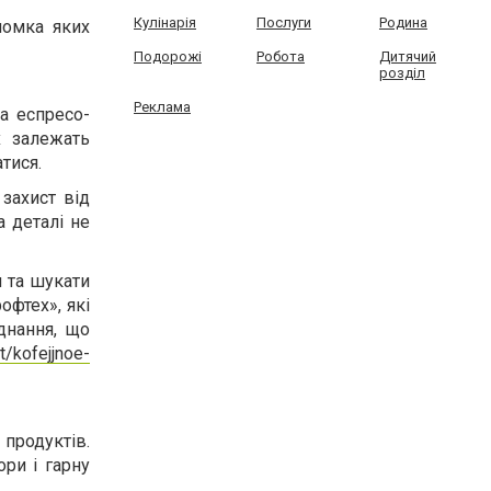
Кулінарія
Послуги
Родина
ломка яких
Подорожі
Робота
Дитячий
розділ
Реклама
а еспресо-
х залежать
атися.
 захист від
а деталі не
и та шукати
офтех», які
днання, що
t/kofejjnoe-
продуктів.
ри і гарну