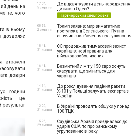
17:34,
Де відсвяткувати день народження
вий день на
5 серпня
дитини в Одесі?
ме те, чого
Партнерський спецпроєкт
08:55,
Трамп заявив: мир вимагатиме
ити в ньому
2 серпня
поступок від Зеленського і Путіна —
 і дозволяє
озвучив своє бачення врегулювання
18:41,
ЄС продовжив тимчасовий захист
31 липня
українців: нові правила для
військовозобов’язаних
а втрачені
16:41,
Безмитний ліміт у 150 євро хочуть
касовувати
31 липня
скасувати: що зміниться для
ата довіри
українців
14:14,
До розслідування падіння ракети
31 липня
мує години
Х-101 у Польщі залучать експерта з
України
жність — це
й результат
12:22,
В Україні проводять обшуки у понад
31 липня
100 ТЦК
15:23,
Саудівська Аравія приєдналася до
29 липня
ударів США по проіранському
угрупованню в Іраку