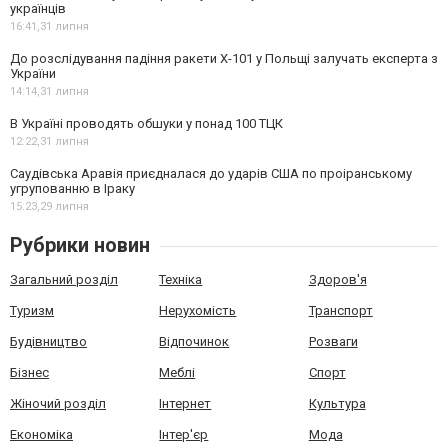
українців
16:41,
31 липня
До розслідування падіння ракети Х-101 у Польщі залучать експерта з
України
14:14,
31 липня
В Україні проводять обшуки у понад 100 ТЦК
12:22,
31 липня
Саудівська Аравія приєдналася до ударів США по проіранському
угрупованню в Іраку
15:23,
29 липня
Рубрики новин
Загальний розділ
Техніка
Здоров'я
Туризм
Нерухомість
Транспорт
Будівництво
Відпочинок
Розваги
Бізнес
Меблі
Спорт
Жіночий розділ
Інтернет
Культура
Економіка
Інтер'єр
Мода