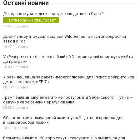
Останні новини
Де відсвяткувати день народження дитини в Одесі?
Партнерський спецпроєкт
17:34,
5 серпня
Дрони знову атакували склади Wildberries та нафтопереробний
завод у Росії
16:47,
4 серпня
У «Резерв+» стався масштабний збій: користувачі не можуть увійти
до програми
10:00,
4 серпня
У рази дешевша за ракети-перехоплювачі для Patriot: розкрито нові
деталі про ракету FP-7.x
08:10,
4 серпня
Трамп заявив: мир вимагатиме поступок від Зеленського і Путіна —
озвучив своє бачення врегулювання
08:55,
2 серпня
ЄС продовжив тимчасовий захист українців: нові правила для
військовозобов’язаних
18:41,
31 липня
Безмитний ліміт у 150 євро хочуть скасувати: що зміниться для