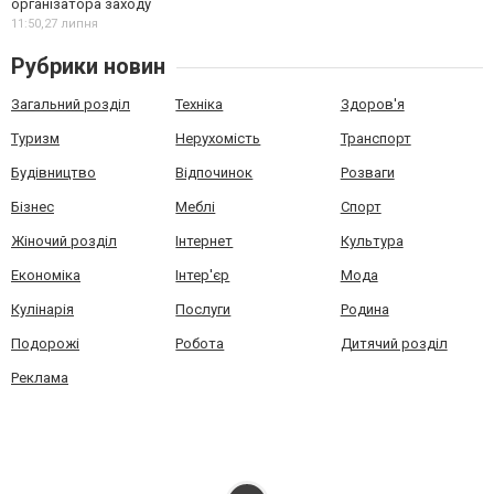
організатора заходу
11:50,
27 липня
Рубрики новин
Загальний розділ
Техніка
Здоров'я
Туризм
Нерухомість
Транспорт
Будівництво
Відпочинок
Розваги
Бізнес
Меблі
Спорт
Жіночий розділ
Інтернет
Культура
Економіка
Інтер'єр
Мода
Кулінарія
Послуги
Родина
Подорожі
Робота
Дитячий розділ
Реклама