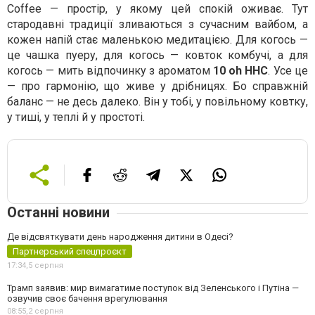
Coffee — простір, у якому цей спокій оживає. Тут
стародавні традиції зливаються з сучасним вайбом, а
кожен напій стає маленькою медитацією. Для когось —
це чашка пуеру, для когось — ковток комбучі, а для
когось — мить відпочинку з ароматом
10 oh HHC
. Усе це
— про гармонію, що живе у дрібницях. Бо справжній
баланс — не десь далеко. Він у тобі, у повільному ковтку,
у тиші, у теплі й у простоті.
Останні новини
Де відсвяткувати день народження дитини в Одесі?
Партнерський спецпроєкт
17:34,
5 серпня
Трамп заявив: мир вимагатиме поступок від Зеленського і Путіна —
озвучив своє бачення врегулювання
08:55,
2 серпня