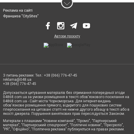
Реклама на сайті
Франшиза "CitySites"
Автори проєкту
З питань реклами: Тел.: +38 (066) 776-47-45
reklama@048.ua
+38 (066) 776-47-45
Допускається цитування матеріалів без отримання попередньої згоди
04868.com.ua за умови розміщення в тексті обов'язкового посилання на
04868.com.ua - Сайт міста Чорноморська. Для інтернет-видань
обов'язкове розміщення прямого, відкритого для пошукових систем
гіперпосилання на цитовані статті не нижче другого абзацу в тексті або в
якості джерела. Порушення виняткових прав переслідується Законом.
Матеріали з плашками "Новини компаній", "Промо", "Партнерський
матеріал", "Партнерський спецпроєкт", "Політичні новини", "Пресреліз",
"PR", "Офіційно", "Політична реклама" публікуються на правах реклами.