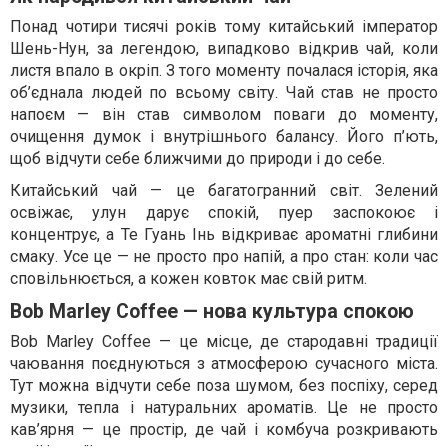
Понад чотири тисячі років тому китайський імператор
Шень-Нун, за легендою, випадково відкрив чай, коли
листя впало в окріп. З того моменту почалася історія, яка
об’єднала людей по всьому світу. Чай став не просто
напоєм — він став символом поваги до моменту,
очищення думок і внутрішнього балансу. Його п’ють,
щоб відчути себе ближчими до природи і до себе.
Китайський чай — це багатогранний світ. Зелений
освіжає, улун дарує спокій, пуер заспокоює і
концентрує, а Те Гуань Інь відкриває ароматні глибини
смаку. Усе це — не просто про напій, а про стан: коли час
сповільнюється, а кожен ковток має свій ритм.
Bob Marley Coffee — нова культура спокою
Bob Marley Coffee — це місце, де стародавні традиції
чаювання поєднуються з атмосферою сучасного міста.
Тут можна відчути себе поза шумом, без поспіху, серед
музики, тепла і натуральних ароматів. Це не просто
кав’ярня — це простір, де чай і комбуча розкривають