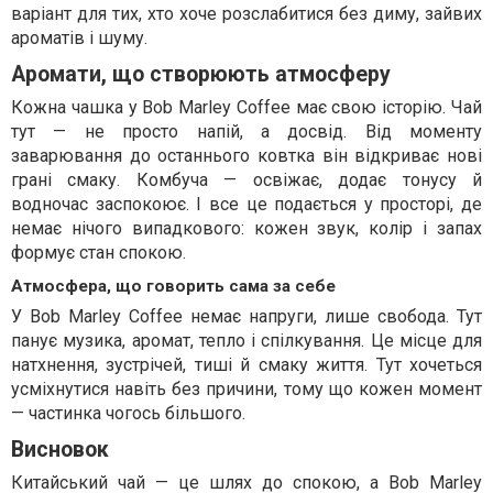
варіант для тих, хто хоче розслабитися без диму, зайвих
ароматів і шуму.
Аромати, що створюють атмосферу
Кожна чашка у Bob Marley Coffee має свою історію. Чай
тут — не просто напій, а досвід. Від моменту
заварювання до останнього ковтка він відкриває нові
грані смаку. Комбуча — освіжає, додає тонусу й
водночас заспокоює. І все це подається у просторі, де
немає нічого випадкового: кожен звук, колір і запах
формує стан спокою.
Атмосфера, що говорить сама за себе
У Bob Marley Coffee немає напруги, лише свобода. Тут
панує музика, аромат, тепло і спілкування. Це місце для
натхнення, зустрічей, тиші й смаку життя. Тут хочеться
усміхнутися навіть без причини, тому що кожен момент
— частинка чогось більшого.
Висновок
Китайський чай — це шлях до спокою, а Bob Marley