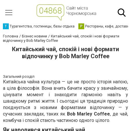
Т
Турагентства, гостиницы, базы отдыха
Р
Рестораны, кафе, доставк
Головна
Бізнес новини
Китайський чай, спокій і нові формати
відпочинку у Bob Marley Coffee
Китайський чай, спокій і нові формати
відпочинку у Bob Marley Coffee
Загальний розділ
Китайська чайна культура — це не просто історія напою,
а ціла філософія. Вона вчить бачити красу у звичайному,
цінувати момент і знаходити гармонію навіть у
швидкому ритмі життя. І сьогодні ця традиція природно
поєднується з новими форматами відпочинку — у
сучасних закладах, таких як
Bob Marley Coffee
, де чай,
комбуча і спокій стають частиною одного цілого.
Як народився китайський чай