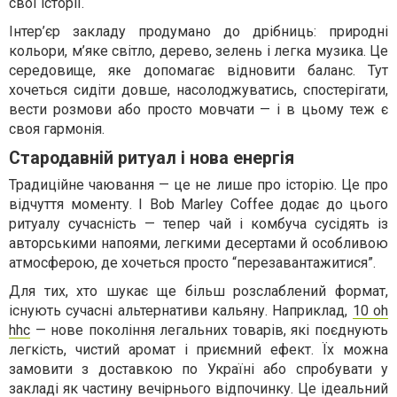
свої історії.
Інтер’єр закладу продумано до дрібниць: природні
кольори, м’яке світло, дерево, зелень і легка музика. Це
середовище, яке допомагає відновити баланс. Тут
хочеться сидіти довше, насолоджуватись, спостерігати,
вести розмови або просто мовчати — і в цьому теж є
своя гармонія.
Стародавній ритуал і нова енергія
Традиційне чаювання — це не лише про історію. Це про
відчуття моменту. І Bob Marley Coffee додає до цього
ритуалу сучасність — тепер чай і комбуча сусідять із
авторськими напоями, легкими десертами й особливою
атмосферою, де хочеться просто “перезавантажитися”.
Для тих, хто шукає ще більш розслаблений формат,
існують сучасні альтернативи кальяну. Наприклад,
10 oh
hhc
— нове покоління легальних товарів, які поєднують
легкість, чистий аромат і приємний ефект. Їх можна
замовити з доставкою по Україні або спробувати у
закладі як частину вечірнього відпочинку. Це ідеальний