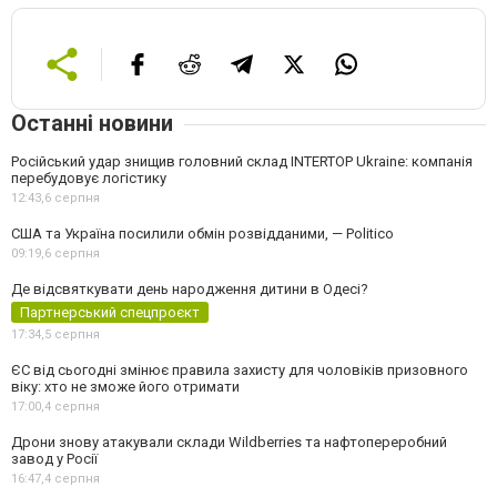
Останні новини
Російський удар знищив головний склад INTERTOP Ukraine: компанія
перебудовує логістику
12:43,
6 серпня
США та Україна посилили обмін розвідданими, — Politico
09:19,
6 серпня
Де відсвяткувати день народження дитини в Одесі?
Партнерський спецпроєкт
17:34,
5 серпня
ЄС від сьогодні змінює правила захисту для чоловіків призовного
віку: хто не зможе його отримати
17:00,
4 серпня
Дрони знову атакували склади Wildberries та нафтопереробний
завод у Росії
16:47,
4 серпня