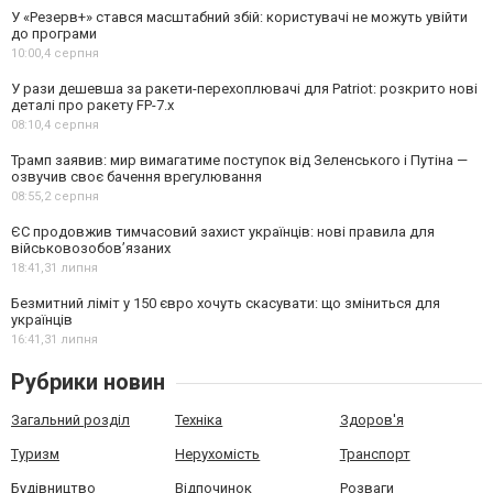
У «Резерв+» стався масштабний збій: користувачі не можуть увійти
до програми
10:00,
4 серпня
У рази дешевша за ракети-перехоплювачі для Patriot: розкрито нові
деталі про ракету FP-7.x
08:10,
4 серпня
Трамп заявив: мир вимагатиме поступок від Зеленського і Путіна —
озвучив своє бачення врегулювання
08:55,
2 серпня
ЄС продовжив тимчасовий захист українців: нові правила для
військовозобов’язаних
18:41,
31 липня
Безмитний ліміт у 150 євро хочуть скасувати: що зміниться для
українців
16:41,
31 липня
Рубрики новин
Загальний розділ
Техніка
Здоров'я
Туризм
Нерухомість
Транспорт
Будівництво
Відпочинок
Розваги