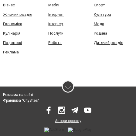
Бізнес
Меблі
Спорт
Жіночий розділ
Інтернет
Культура
Економіка
Інтер'єр
Мода
Кулінарія
Послуги
Родина
Подорожі
Робота
Дитячий розділ
Реклама
Реклама на сайті
Франшиза "CitySites"
Автори проєкту