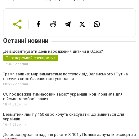
Останні новини
Де відсвяткувати день народження дитини в Одесі?
Партнерський спецпроєкт
17:34,
5 серпня
Трамп заявив: мир вимагатиме поступок від Зеленського і Путіна —
озвучив своє бачення врегулювання
08:55,
2 серпня
ЄС продовжив тимчасовий захист українців: нові правила для
військовозобов’язаних
18:41,
31 липня
Безмитний ліміт у 150 євро хочуть скасувати: що зміниться для
українців
16:41,
31 липня
До розслідування падіння ракети Х-101 у Польщі залучать експерта з