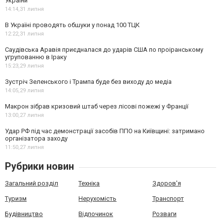
України
14:14,
31 липня
В Україні проводять обшуки у понад 100 ТЦК
12:22,
31 липня
Саудівська Аравія приєдналася до ударів США по проіранському
угрупованню в Іраку
15:23,
29 липня
Зустріч Зеленського і Трампа буде без виходу до медіа
14:05,
29 липня
Макрон зібрав кризовий штаб через лісові пожежі у Франції
13:00,
27 липня
Удар РФ під час демонстрації засобів ППО на Київщині: затримано
організатора заходу
11:50,
27 липня
Рубрики новин
Загальний розділ
Техніка
Здоров'я
Туризм
Нерухомість
Транспорт
Будівництво
Відпочинок
Розваги