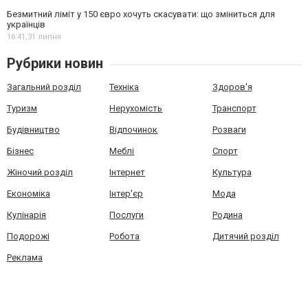
Безмитний ліміт у 150 євро хочуть скасувати: що зміниться для
українців
16:41,
31 липня
Рубрики новин
Загальний розділ
Техніка
Здоров'я
Туризм
Нерухомість
Транспорт
Будівництво
Відпочинок
Розваги
Бізнес
Меблі
Спорт
Жіночий розділ
Інтернет
Культура
Економіка
Інтер'єр
Мода
Кулінарія
Послуги
Родина
Подорожі
Робота
Дитячий розділ
Реклама