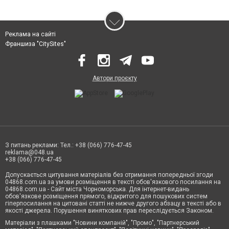
Реклама на сайті
Франшиза "CitySites"
Автори проєкту
З питань реклами: Тел.: +38 (066) 776-47-45
reklama@048.ua
+38 (066) 776-47-45
Допускається цитування матеріалів без отримання попередньої згоди
04868.com.ua за умови розміщення в тексті обов'язкового посилання на
04868.com.ua - Сайт міста Чорноморська. Для інтернет-видань
обов'язкове розміщення прямого, відкритого для пошукових систем
гіперпосилання на цитовані статті не нижче другого абзацу в тексті або в
якості джерела. Порушення виняткових прав переслідується Законом.
Матеріали з плашками "Новини компаній", "Промо", "Партнерський