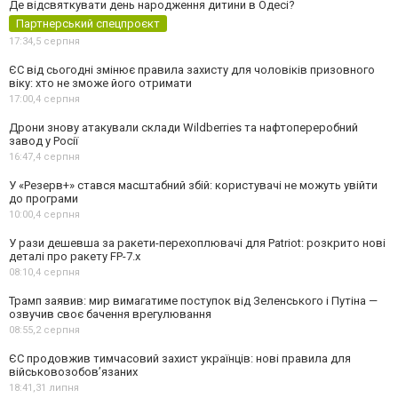
Де відсвяткувати день народження дитини в Одесі?
Партнерський спецпроєкт
17:34,
5 серпня
ЄС від сьогодні змінює правила захисту для чоловіків призовного
віку: хто не зможе його отримати
17:00,
4 серпня
Дрони знову атакували склади Wildberries та нафтопереробний
завод у Росії
16:47,
4 серпня
У «Резерв+» стався масштабний збій: користувачі не можуть увійти
до програми
10:00,
4 серпня
У рази дешевша за ракети-перехоплювачі для Patriot: розкрито нові
деталі про ракету FP-7.x
08:10,
4 серпня
Трамп заявив: мир вимагатиме поступок від Зеленського і Путіна —
озвучив своє бачення врегулювання
08:55,
2 серпня
ЄС продовжив тимчасовий захист українців: нові правила для
військовозобов’язаних
18:41,
31 липня