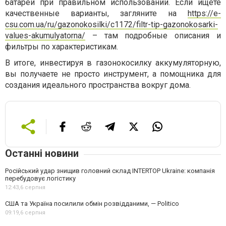
батарей при правильном использовании. Если ищете
качественные варианты, загляните на
https://e-
csu.com.ua/ru/gazonokosilki/c1172/filtr-tip-gazonokosarki-
values-akumulyatorna/
– там подробные описания и
фильтры по характеристикам.
В итоге, инвестируя в газонокосилку аккумуляторную,
вы получаете не просто инструмент, а помощника для
создания идеального пространства вокруг дома.
Останні новини
Російський удар знищив головний склад INTERTOP Ukraine: компанія
перебудовує логістику
12:43,
6 серпня
США та Україна посилили обмін розвідданими, — Politico
09:19,
6 серпня