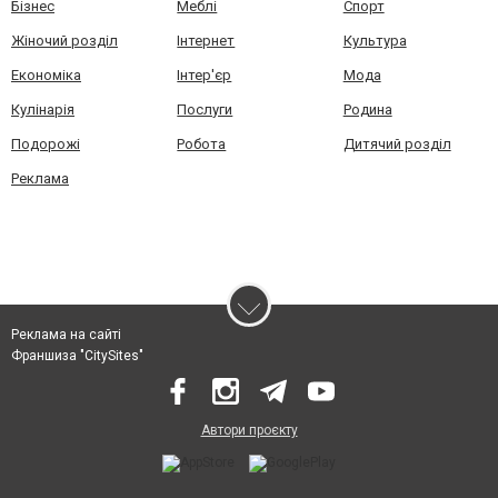
Бізнес
Меблі
Спорт
Жіночий розділ
Інтернет
Культура
Економіка
Інтер'єр
Мода
Кулінарія
Послуги
Родина
Подорожі
Робота
Дитячий розділ
Реклама
Реклама на сайті
Франшиза "CitySites"
Автори проєкту