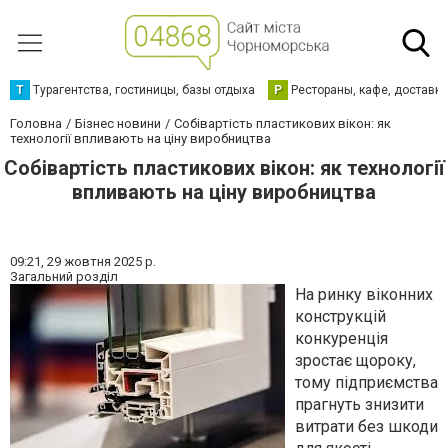
Т
Турагентства, гостиницы, базы отдыха
Р
Рестораны, кафе, доставк
Головна
Бізнес новини
Собівартість пластикових вікон: як
технології впливають на ціну виробництва
Собівартість пластикових вікон: як технології
впливають на ціну виробництва
09:21,
29 жовтня 2025 р.
Загальний розділ
На ринку віконних
конструкцій
конкуренція
зростає щороку,
тому підприємства
прагнуть знизити
витрати без шкоди