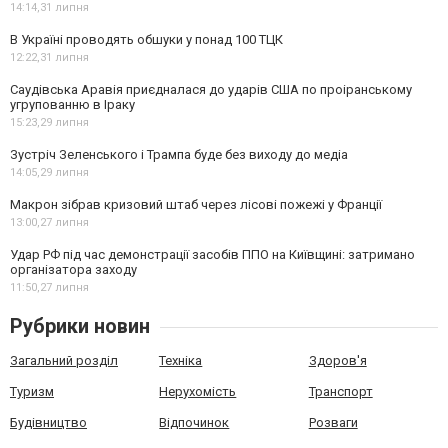
14:14,
31 липня
В Україні проводять обшуки у понад 100 ТЦК
12:22,
31 липня
Саудівська Аравія приєдналася до ударів США по проіранському
угрупованню в Іраку
15:23,
29 липня
Зустріч Зеленського і Трампа буде без виходу до медіа
14:05,
29 липня
Макрон зібрав кризовий штаб через лісові пожежі у Франції
13:00,
27 липня
Удар РФ під час демонстрації засобів ППО на Київщині: затримано
організатора заходу
11:50,
27 липня
Рубрики новин
Загальний розділ
Техніка
Здоров'я
Туризм
Нерухомість
Транспорт
Будівництво
Відпочинок
Розваги