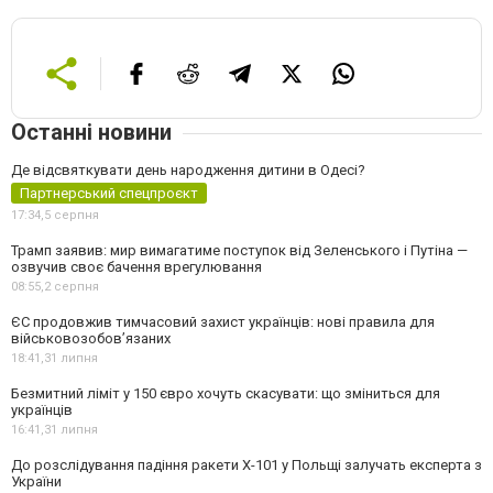
Останні новини
Де відсвяткувати день народження дитини в Одесі?
Партнерський спецпроєкт
17:34,
5 серпня
Трамп заявив: мир вимагатиме поступок від Зеленського і Путіна —
озвучив своє бачення врегулювання
08:55,
2 серпня
ЄС продовжив тимчасовий захист українців: нові правила для
військовозобов’язаних
18:41,
31 липня
Безмитний ліміт у 150 євро хочуть скасувати: що зміниться для
українців
16:41,
31 липня
До розслідування падіння ракети Х-101 у Польщі залучать експерта з
України