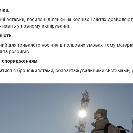
іка.
ні вставки, посилені ділянки на колінах і ліктях дозволяют
навіть у повному екіпіруванні.
ність.
ний для тривалого носіння в польових умовах, тому матері
я та розривів.
им спорядженням.
ватися з бронежилетами, розвантажувальними системами,