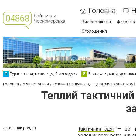
Головна
Н
Видеосюжеты
Фотоотч
Оголошення
Т
Турагентства, гостиницы, базы отдыха
Р
Рестораны, кафе, доставк
Головна
Бізнес новини
Теплий тактичний одяг для військових: комф
Теплий тактичний 
з
Загальний розділ
Тактичний одяг
— це не
холодну пору року. Від я