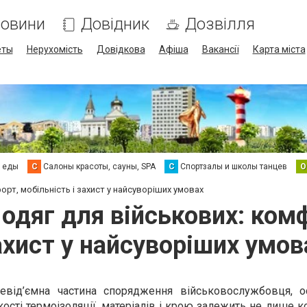
овини
Довідник
Дозвілля
еты
Нерухомість
Довідкова
Афіша
Вакансії
Карта міста
а еды
С
Салоны красоты, сауны, SPA
С
Спортзалы и школы танцев
О
орт, мобільність і захист у найсуворіших умовах
одяг для військових: комф
ахист у найсуворіших умов
від’ємна частина спорядження військовослужбовця, о
кості термоізоляції, матеріалів і крою залежить не лише к