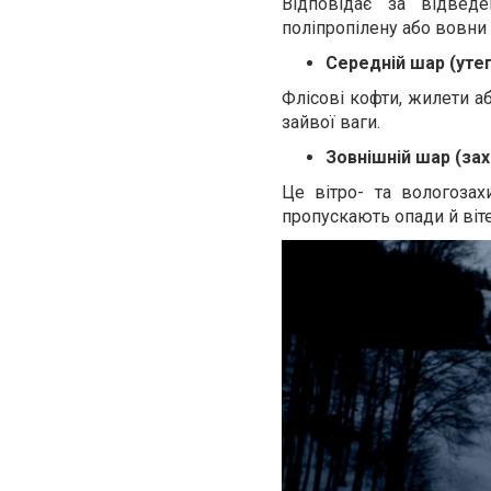
Відповідає за відведе
поліпропілену або вовни
Середній шар (уте
Флісові кофти, жилети а
зайвої ваги.
Зовнішній шар (зах
Це вітро- та вологоза
пропускають опади й віте