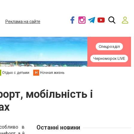
Реклама на сайте
Спецрозділ
Черноморск LIVE
Отдых с детьми
Н
Ночная жизнь
орт, мобільність і
ах
Останні новини
собливо в
омфорт, а й