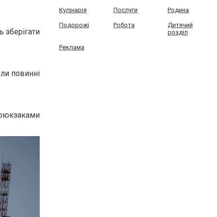
Кулінарія
Послуги
Родина
Подорожі
Робота
Дитячий
ь зберігати
розділ
Реклама
али повинні
 рюкзаками