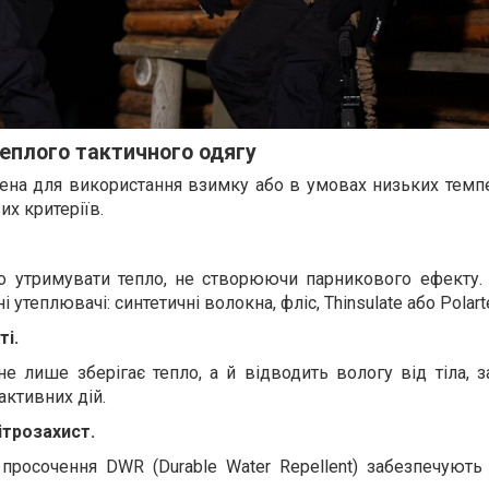
теплого тактичного одягу
ена для використання взимку або в умовах низьких темпе
х критеріїв.
о утримувати тепло, не створюючи парникового ефекту.
утеплювачі: синтетичні волокна, фліс, Thinsulate або Polart
ті.
не лише зберігає тепло, а й відводить вологу від тіла, 
ктивних дій.
ітрозахист.
просочення DWR (Durable Water Repellent) забезпечують 