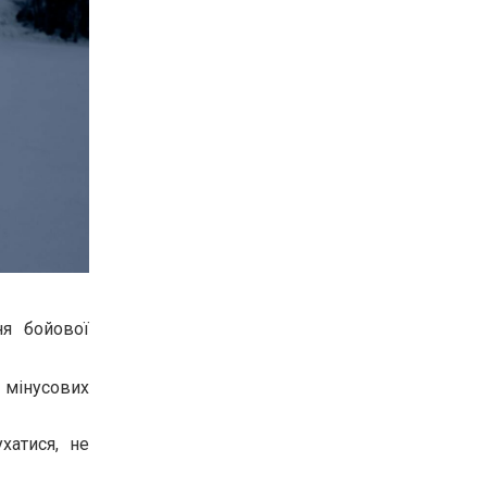
ня бойової
и мінусових
хатися, не