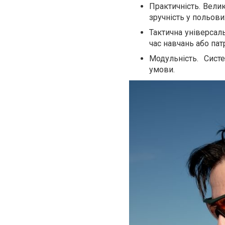
Практичність. Вели
зручність у польови
Тактична універсаль
час навчань або па
Модульність. Сист
умови.