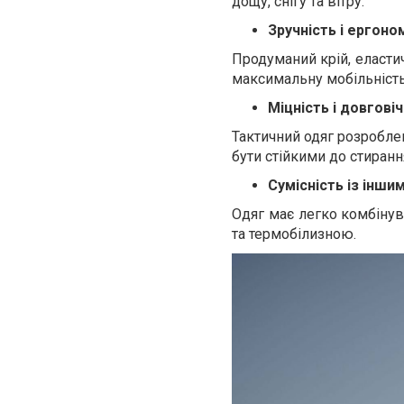
дощу, снігу та вітру.
Зручність і ергоном
Продуманий крій, еластич
максимальну мобільність 
Міцність і довговіч
Тактичний одяг розробле
бути стійкими до стиранн
Сумісність із інш
Одяг має легко комбіну
та термобілизною.