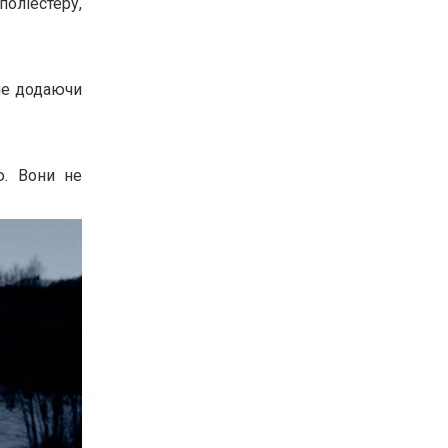
оліестеру,
 не додаючи
ю. Вони не