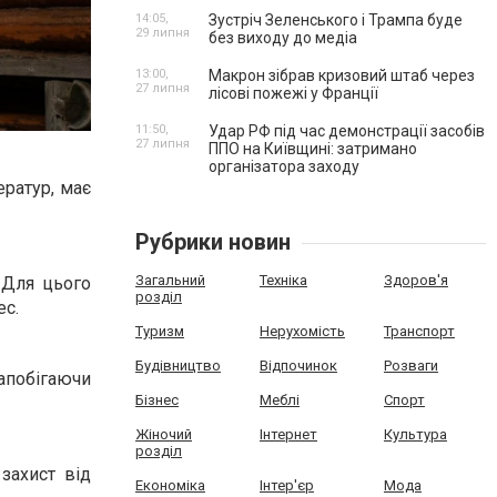
14:05,
Зустріч Зеленського і Трампа буде
29 липня
без виходу до медіа
13:00,
Макрон зібрав кризовий штаб через
27 липня
лісові пожежі у Франції
11:50,
Удар РФ під час демонстрації засобів
27 липня
ППО на Київщині: затримано
організатора заходу
ратур, має
Рубрики новин
Загальний
Техніка
Здоров'я
 Для цього
розділ
ec.
Туризм
Нерухомість
Транспорт
Будівництво
Відпочинок
Розваги
запобігаючи
Бізнес
Меблі
Спорт
Жіночий
Інтернет
Культура
розділ
захист від
Економіка
Інтер'єр
Мода