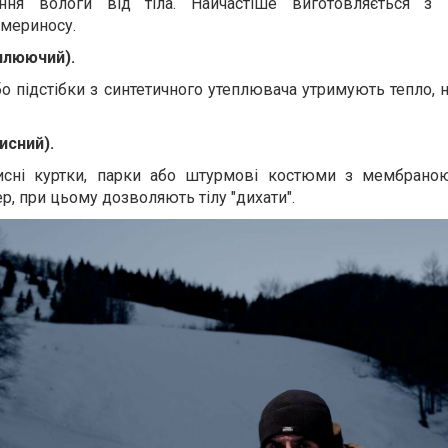
ння вологи від тіла. Найчастіше виготовляється з п
 мериносу.
плюючий).
бо підстібки з синтетичного утеплювача утримують тепло,
исний).
хисні куртки, парки або штурмові костюми з мембрано
р, при цьому дозволяють тілу "дихати".