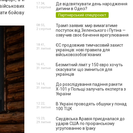
17:34,
Де відсвяткувати день народження
військових
5 серпня
дитини в Одесі?
гати бойову
Партнерський спецпроєкт
08:55,
Трамп заявив: мир вимагатиме
2 серпня
поступок від Зеленського і Путіна —
озвучив своє бачення врегулювання
18:41,
ЄС продовжив тимчасовий захист
31 липня
українців: нові правила для
військовозобов’язаних
16:41,
Безмитний ліміт у 150 євро хочуть
31 липня
скасувати: що зміниться для
українців
14:14,
До розслідування падіння ракети
31 липня
Х-101 у Польщі залучать експерта з
України
12:22,
В Україні проводять обшуки у понад
31 липня
100 ТЦК
15:23,
Саудівська Аравія приєдналася до
29 липня
ударів США по проіранському
угрупованню в Іраку