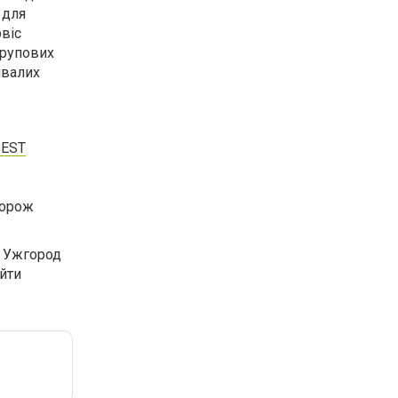
 для
рвіс
групових
ивалих
BEST
дорож
і Ужгород
йти