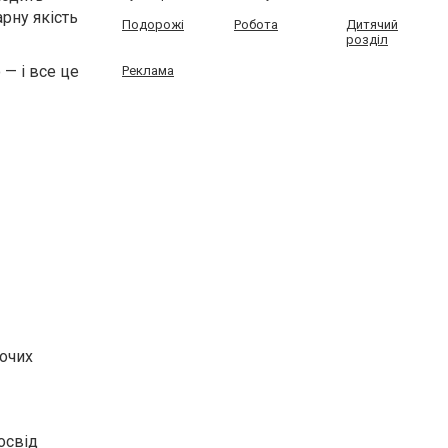
рну якість
Подорожі
Робота
Дитячий
розділ
— і все це
Реклама
бочих
освід