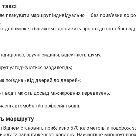
 таксі
яє планувати маршрут індивідуально — без прив’язки до р
.
ас, допоможе з багажем і доставить просто до потрібної ад
ондиціонер, зручні сидіння, відсутність шуму;
ршрут узгоджуються заздалегідь;
ма поїздка «від дверей до дверей»;
і: водії мають досвід міжнародних перевезень;
асні автомобілі й професійні водії.
сть маршруту
і Віднем становить приблизно 570 кілометрів, а подорож з
виїзду та завантаженості кордону. Найчастіше маршрут про