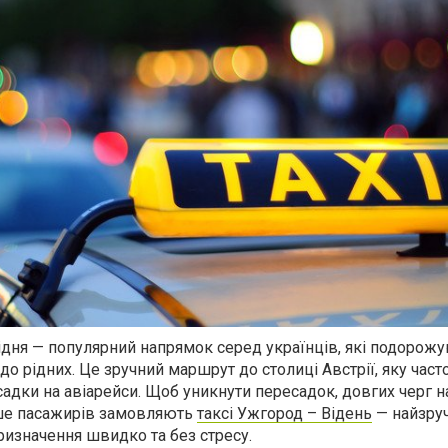
ідня — популярний напрямок серед українців, які подорожу
 до рідних. Це зручний маршрут до столиці Австрії, яку час
садки на авіарейси. Щоб уникнути пересадок, довгих черг н
льше пасажирів замовляють
таксі Ужгород – Відень
— найзру
призначення швидко та без стресу.