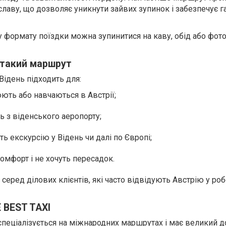
лаву, що дозволяє уникнути зайвих зупинок і забезпечує га
 формату поїздки можна зупинитися на каву, обід або фото 
 такий маршрут
Відень підходить для:
юють або навчаються в Австрії;
ь з віденського аеропорту;
ть екскурсію у Відень чи далі по Європі;
комфорт і не хочуть пересадок.
серед ділових клієнтів, які часто відвідують Австрію у ро
 BEST TAXI
спеціалізується на міжнародних маршрутах і має великий д