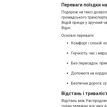
Переваги поїздки на
Подорож на таксі дозвол
громадського транспорту
Водій приїде у зручний ч
Відні.
Основні переваги:
Комфорт і спокій: к
Гнучкість: час і ма
Без пересадок: пря
Допомога на кордон
Безпечна дорога: суч
Відстань і тривалі
Відстань між Ужгородом 
годин залежно від часу 