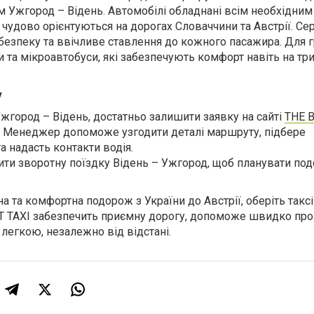
 Ужгород – Відень. Автомобілі обладнані всім необхідним
ї чудово орієнтуються на дорогах Словаччини та Австрії. Се
 безпеку та ввічливе ставлення до кожного пасажира. Для 
и та мікроавтобуси, які забезпечують комфорт навіть на тр
у
жгород – Відень, достатньо залишити заявку на сайті
THE 
. Менеджер допоможе узгодити деталі маршруту, підбере
а надасть контакти водія.
ти зворотну поїздку Відень – Ужгород, щоб планувати по
а та комфортна подорож з України до Австрії, оберіть такс
ST TAXI забезпечить приємну дорогу, допоможе швидко про
 легкою, незалежно від відстані.