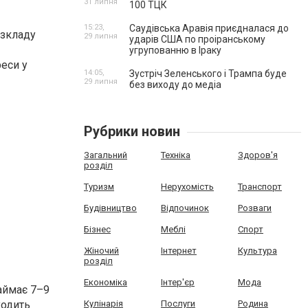
31 липня
100 ТЦК
15:23,
Саудівська Аравія приєдналася до
озкладу
29 липня
ударів США по проіранському
угрупованню в Іраку
реси у
14:05,
Зустріч Зеленського і Трампа буде
29 липня
без виходу до медіа
Рубрики новин
Загальний
Техніка
Здоров'я
розділ
Туризм
Нерухомість
Транспорт
Будівництво
Відпочинок
Розваги
Бізнес
Меблі
Спорт
Жіночий
Інтернет
Культура
розділ
Економіка
Інтер'єр
Мода
аймає 7–9
ходить
Кулінарія
Послуги
Родина