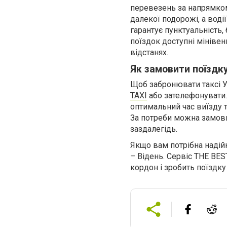
перевезень за напрямком
далекої подорожі, а воді
гарантує пунктуальність,
поїздок доступні мінівен
відстанях.
Як замовити поїздк
Щоб забронювати таксі У
TAXI
або зателефонувати
оптимальний час виїзду т
За потреби можна замови
заздалегідь.
Якщо вам потрібна надійн
– Відень. Сервіс THE BE
кордон і зробить поїздку