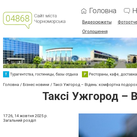
Головна
Н
Видеосюжеты
Фотоотч
Оголошення
Т
Турагентства, гостиницы, базы отдыха
Р
Рестораны, кафе, доставк
Головна
Бізнес новини
Таксі Ужгород – Відень: комфортна подорож
Таксі Ужгород – 
17:26,
14 жовтня 2025 р.
Загальний розділ