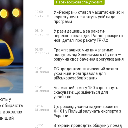
Партнерський спецпроєкт
10:00,
У «Резерв+» стався масштабний збій:
4 серпня
користувачі не можуть увійти до
програми
08:10,
У рази дешевша за ракети-
4 серпня
перехоплювачі для Patriot: розкрито
нові деталі про ракету FP-7.x
08:55,
Трамп заявив: мир вимагатиме
2 серпня
поступок від Зеленського і Путіна —
озвучив своє бачення врегулювання
18:41,
ЄС продовжив тимчасовий захист
31 липня
українців: нові правила для
військовозобов’язаних
16:41,
Безмитний ліміт у 150 євро хочуть
31 липня
скасувати: що зміниться для
українців
ють у
то обирають
14:14,
До розслідування падіння ракети
31 липня
Х-101 у Польщі залучать експерта з
а вокзалах
України
чніший
12:22,
В Україні проводять обшуки у понад