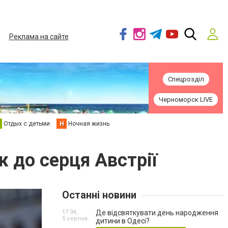
Реклама на сайте
Спецрозділ
Черноморск LIVE
Отдых с детьми
Н
Ночная жизнь
 до серця Австрії
Останні новини
17:34,
Де відсвяткувати день народження
5 серпня
дитини в Одесі?