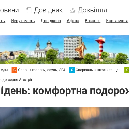
овини
Довідник
Дозвілля
еты
Нерухомість
Довідкова
Афіша
Вакансії
Карта міста
а еды
С
Салоны красоты, сауны, SPA
С
Спортзалы и школы танцев
О
 до серця Австрії
Відень: комфортна подорож