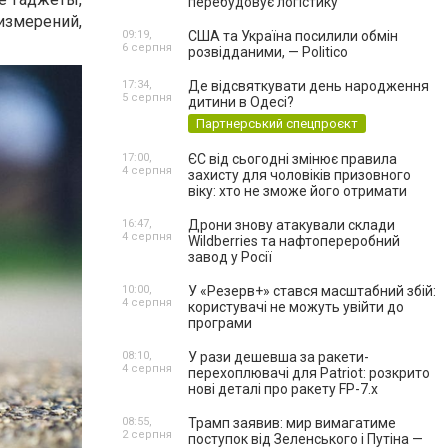
перебудовує логістику
измерений,
09:19,
США та Україна посилили обмін
6 серпня
розвідданими, — Politico
17:34,
Де відсвяткувати день народження
5 серпня
дитини в Одесі?
Партнерський спецпроєкт
17:00,
ЄС від сьогодні змінює правила
4 серпня
захисту для чоловіків призовного
віку: хто не зможе його отримати
16:47,
Дрони знову атакували склади
4 серпня
Wildberries та нафтопереробний
завод у Росії
10:00,
У «Резерв+» стався масштабний збій:
4 серпня
користувачі не можуть увійти до
програми
08:10,
У рази дешевша за ракети-
4 серпня
перехоплювачі для Patriot: розкрито
нові деталі про ракету FP-7.x
08:55,
Трамп заявив: мир вимагатиме
2 серпня
поступок від Зеленського і Путіна —