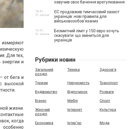
озвучив своє бачення врегулювання
18:41,
ЄС продовжив тимчасовий захист
31 липня
українців: нові правила для
військовозобов’язаних
16:41,
Безмитний ліміт у 150 євро хочуть
31 липня
скасувати: що зміниться для
українців
ы измеряют
физическую
я. Для тех,
Рубрики новин
 энергии и
Загальний
Техніка
Здоров'я
розділ
 от бега и
Туризм
Нерухомість
Транспорт
 с высокой
тности.
Будівництво
Відпочинок
Розваги
Бізнес
Меблі
Спорт
ной жизни.
Жіночий
Інтернет
Культура
розділ
онтактные
овок, когда
Економіка
Інтер'єр
Мода
ы особенно