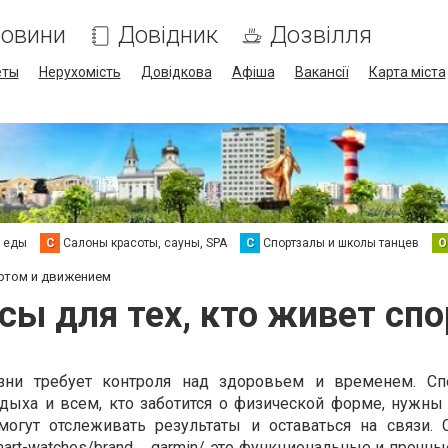
овини
Довідник
Дозвілля
еты
Нерухомість
Довідкова
Афіша
Вакансії
Карта міста
а еды
С
Салоны красоты, сауны, SPA
С
Спортзалы и школы танцев
О
ортом и движением
асы для тех, кто живет сп
ни требует контроля над здоровьем и временем. Спо
тдыха и всем, кто заботится о физической форме, нужн
могут отслеживать результаты и оставаться на связи. 
mart-watches/brand__garmin/
это функциональные и прочны