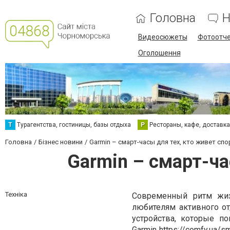
Головна
Н
Видеосюжеты
Фотоотч
Оголошення
Т
Турагентства, гостиницы, базы отдыха
Р
Рестораны, кафе, доставк
Головна
Бізнес новини
Garmin – смарт-часы для тех, кто живет сп
Garmin – смарт-ч
Техніка
Современный ритм жиз
любителям активного о
устройства, которые по
Garmin
https://comfy.ua/s