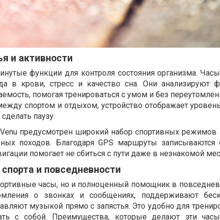
я и активности
винутые функции для контроля состояния организма. Час
ода в крови, стресс и качество сна. Они анализируют 
аемость, помогая тренироваться с умом и без переутомлени
между спортом и отдыхом, устройство отображает уровень
 сделать паузу.
и Venu предусмотрен широкий набор спортивных режимов –
рных походов. Благодаря GPS маршруты записываются
вигации помогает не сбиться с пути даже в незнакомой мес
 спорта и повседневности
спортивные часы, но и полноценный помощник в повседнев
мления о звонках и сообщениях, поддерживают беск
равляют музыкой прямо с запястья. Это удобно для тренир
ать с собой. Преимущества, которые делают эти час