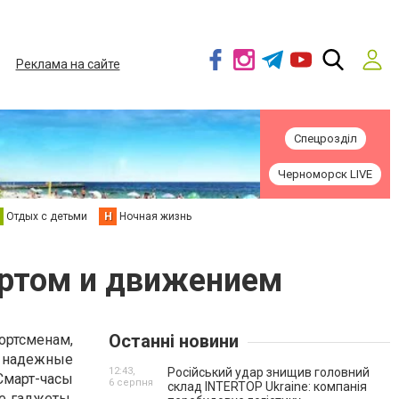
Реклама на сайте
Спецрозділ
Черноморск LIVE
Отдых с детьми
Н
Ночная жизнь
ортом и движением
Останні новини
ртсменам,
ы надежные
12:43,
Російський удар знищив головний
Смарт-часы
6 серпня
склад INTERTOP Ukraine: компанія
е гаджеты,