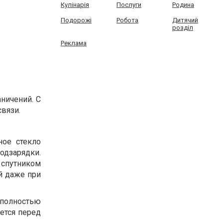
Кулінарія
Послуги
Родина
Подорожі
Робота
Дитячий
розділ
Реклама
аничений. С
связи.
ное стекло
дзарядки.
 спутником
й даже при
полностью
ется перед