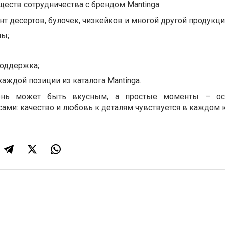
ществ сотрудничества с брендом Mantinga:
т десертов, булочек, чизкейков и многой другой продукци
ны;
поддержка;
каждой позиции из каталога Mantinga.
ень может быть вкусным, а простые моменты – ос
сами: качество и любовь к деталям чувствуется в каждом 