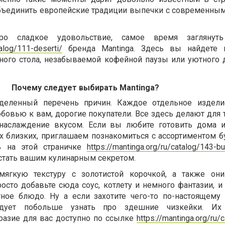
объединить европейские традиции выпечки с современны
о сладкое удовольствие, самое время заглянут
talog/111-deserti/
бренда Mantinga. Здесь вы найдете 
чного стола, незабываемой кофейной паузы или уютного
Почему следует выбирать Mantinga?
деленный перечень причин. Каждое отдельное издели
бовью к вам, дорогие покупатели. Все здесь делают для 
наслаждение вкусом. Если вы любите готовить дома 
х близких, приглашаем познакомиться с ассортиментом б
ть на этой страничке
https://mantinga.org/ru/catalog/143-bu
 стать вашим кулинарным секретом.
мягкую текстуру с золотистой корочкой, а также они
осто добавьте сюда соус, котлету и немного фантазии, и
тное блюдо. Ну а если захотите чего-то по-настоящему
ледует побольше узнать про здешние чизкейки. Их
разие для вас доступно по ссылке
https://mantinga.org/ru/