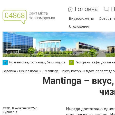
Головна
Н
Видеосюжеты
Фотоотч
Оголошення
Т
Турагентства, гостиницы, базы отдыха
Р
Рестораны, кафе, доставк
Головна
Бізнес новини
Mantinga – вкус, который вдохновляет: дес
Mantinga – вкус
чиз
12:01,
8 жовтня 2025 р.
Иногда достаточно одног
Кулінарія
стал намного лучше. И