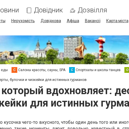
овини
Довідник
Дозвілля
еты
Нерухомість
Довідкова
Афіша
Вакансії
Карта міста
а еды
С
Салоны красоты, сауны, SPA
С
Спортзалы и школы танцев
О
ерты, булочки и чизкейки для истинных гурманов
, который вдохновляет: де
кейки для истинных гурм
о кусочка чего-то вкусного, чтобы один день того или ино
менно такие моменты дарит довольно известный в ст