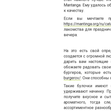
Mantanga. Ему удалось 
к качеству.
Если вы мечтаете пр
https://mantinga.org/ru/ca
лакомства для праздни
вечера.
На это есть свой опре
создается с огромной лю
дарить вам настоящие 
обожаете радовать свои
бургеров, которые ес
burgerov/
. Они способны
Такие булочки имеют 
удерживают начинку. Пр
получите вкусное и сы
ароматного, тогда с
ассортиментное разнооб