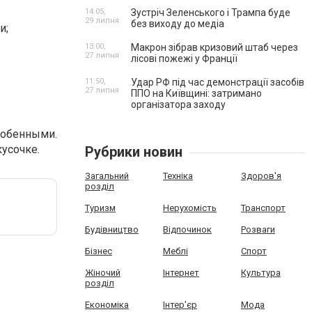
14:05,
Зустріч Зеленського і Трампа буде
29 липня
без виходу до медіа
и;
13:00,
Макрон зібрав кризовий штаб через
27 липня
лісові пожежі у Франції
11:50,
Удар РФ під час демонстрації засобів
27 липня
ППО на Київщині: затримано
організатора заходу
обенными.
кусочке.
Рубрики новин
Загальний
Техніка
Здоров'я
розділ
Туризм
Нерухомість
Транспорт
Будівництво
Відпочинок
Розваги
Бізнес
Меблі
Спорт
Жіночий
Інтернет
Культура
розділ
Економіка
Інтер'єр
Мода