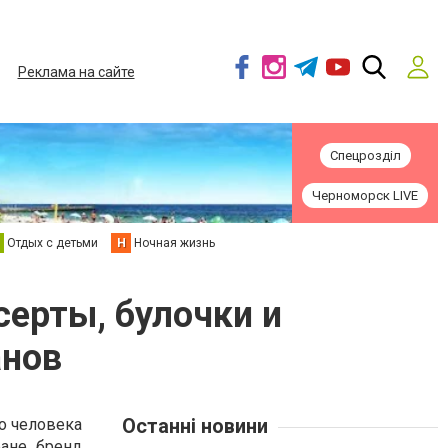
Реклама на сайте
Спецрозділ
Черноморск LIVE
Отдых с детьми
Н
Ночная жизнь
серты, булочки и
анов
Останні новини
го человека
ране бренд