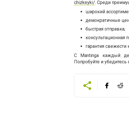
chizkeyki/
. Среди преиму
широкий ассортимен
демократичные це
быстрая отправка;
консультационная 
гарантия свежести 
С Mantinga каждый д
Попробуйте и убедитесь 