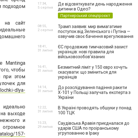
17:34,
Де відсвяткувати день народження
м подходом
5 серпня
дитини в Одесі?
Партнерський спецпроєкт
ь на сайт
08:55,
Трамп заявив: мир вимагатиме
идеальные
2 серпня
поступок від Зеленського і Путіна —
 домашнего
озвучив своє бачення врегулювання
18:41,
ЄС продовжив тимчасовий захист
31 липня
українців: нові правила для
військовозобов’язаних
е Mantinga
16:41,
Безмитний ліміт у 150 євро хочуть
того, чтобы
31 липня
скасувати: що зміниться для
и при этом
українців
улочек для
14:14,
До розслідування падіння ракети
lochki-dlya-
31 липня
Х-101 у Польщі залучать експерта з
України
 идеально
12:22,
В Україні проводять обшуки у понад
31 липня
100 ТЦК
 на выходе
 нежного и
15:23,
Саудівська Аравія приєдналася до
 огромное
29 липня
ударів США по проіранському
угрупованню в Іраку
catalog/157-