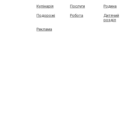
Кулінарія
Послуги
Родина
Подорожі
Робота
Дитячий
розділ
Реклама