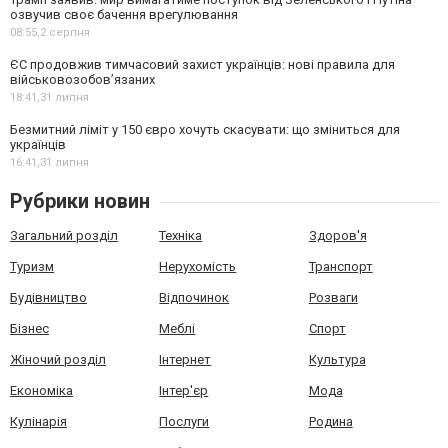
озвучив своє бачення врегулювання
08:55,
2 серпня
ЄС продовжив тимчасовий захист українців: нові правила для
військовозобов’язаних
18:41,
31 липня
Безмитний ліміт у 150 євро хочуть скасувати: що зміниться для
українців
16:41,
31 липня
Рубрики новин
Загальний розділ
Техніка
Здоров'я
Туризм
Нерухомість
Транспорт
Будівництво
Відпочинок
Розваги
Бізнес
Меблі
Спорт
Жіночий розділ
Інтернет
Культура
Економіка
Інтер'єр
Мода
Кулінарія
Послуги
Родина