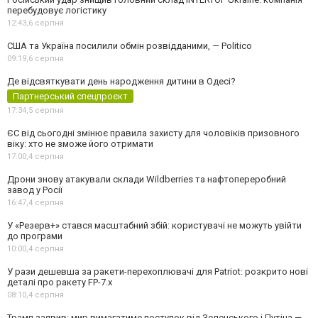
перебудовує логістику
12:43,
6 серпня
США та Україна посилили обмін розвідданими, — Politico
09:19,
6 серпня
Де відсвяткувати день народження дитини в Одесі?
Партнерський спецпроєкт
17:34,
5 серпня
ЄС від сьогодні змінює правила захисту для чоловіків призовного
віку: хто не зможе його отримати
17:00,
4 серпня
Дрони знову атакували склади Wildberries та нафтопереробний
завод у Росії
16:47,
4 серпня
У «Резерв+» стався масштабний збій: користувачі не можуть увійти
до програми
10:00,
4 серпня
У рази дешевша за ракети-перехоплювачі для Patriot: розкрито нові
деталі про ракету FP-7.x
08:10,
4 серпня
Трамп заявив: мир вимагатиме поступок від Зеленського і Путіна —