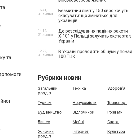
військовозобов’язаних
 та
16:41,
Безмитний ліміт у 150 євро хочуть
31 липня
скасувати: що зміниться для
українців
,
14:14,
До розслідування падіння ракети
31 липня
Х-101 у Польщі залучать експерта з
України
12:22,
В Україні проводять обшуки у понад
31 липня
100 ТЦК
жу та
 допомоги
Рубрики новин
Загальний
Техніка
Здоров'я
розділ
ійної
Туризм
Нерухомість
Транспорт
Будівництво
Відпочинок
Розваги
Бізнес
Меблі
Спорт
.
Жіночий
Інтернет
Культура
розділ