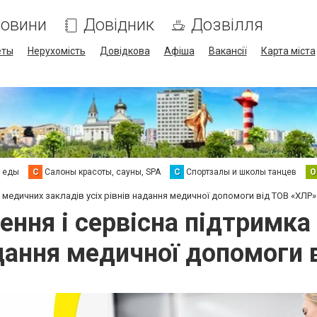
овини
Довідник
Дозвілля
еты
Нерухомість
Довідкова
Афіша
Вакансії
Карта міста
а еды
С
Салоны красоты, сауны, SPA
С
Спортзалы и школы танцев
О
медичних закладів усіх рівнів надання медичної допомоги від ТОВ «ХЛР»
ння і сервісна підтримка
адання медичної допомоги