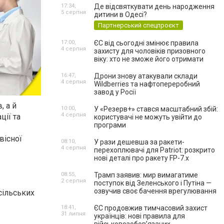
17:34,
Де відсвяткувати день народження
5 серпня
дитини в Одесі?
Партнерський спецпроєкт
17:00,
ЄС від сьогодні змінює правила
4 серпня
захисту для чоловіків призовного
віку: хто не зможе його отримати
16:47,
Дрони знову атакували склади
4 серпня
Wildberries та нафтопереробний
завод у Росії
, а й
10:00,
У «Резерв+» стався масштабний збій:
4 серпня
ції та
користувачі не можуть увійти до
програми
вісної
08:10,
У рази дешевша за ракети-
4 серпня
перехоплювачі для Patriot: розкрито
нові деталі про ракету FP-7.x
08:55,
Трамп заявив: мир вимагатиме
2 серпня
поступок від Зеленського і Путіна —
озвучив своє бачення врегулювання
сільських
18:41,
ЄС продовжив тимчасовий захист
31 липня
українців: нові правила для