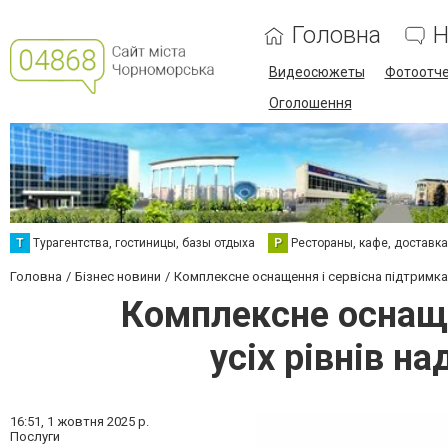
Головна
Н
Видеосюжеты
Фотоотч
Оголошення
Т
Турагентства, гостиницы, базы отдыха
Р
Рестораны, кафе, доставк
Головна
Бізнес новини
Комплексне оснащення і сервісна підтримка 
Комплексне оснаще
усіх рівнів н
16:51,
1 жовтня 2025 р.
Послуги