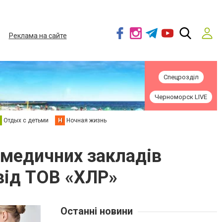
Реклама на сайте
Спецрозділ
Черноморск LIVE
Отдых с детьми
Н
Ночная жизнь
 медичних закладів
 від ТОВ «ХЛР»
Останні новини