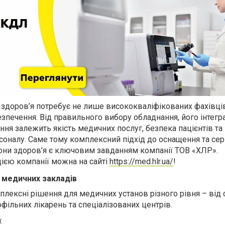
 здоров’я потребує не лише висококваліфікованих фахівців
езпечення. Від правильного вибору обладнання, його інтегра
ня залежить якість медичних послуг, безпека пацієнтів та
соналу. Саме тому комплексний підхід до оснащення та сер
они здоров’я є ключовим завданням компанії ТОВ «ХЛР».
ією компанії можна на сайті
https://med.hlr.ua/
!
медичних закладів
лексні рішення для медичних установ різного рівня – від 
фільних лікарень та спеціалізованих центрів.
: