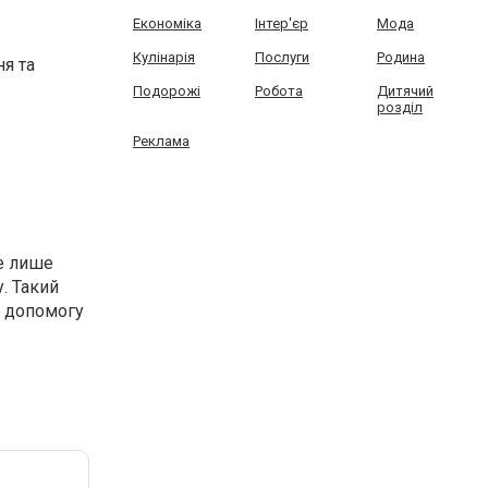
Економіка
Інтер'єр
Мода
Кулінарія
Послуги
Родина
ня та
Подорожі
Робота
Дитячий
розділ
Реклама
не лише
. Такий
у допомогу