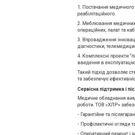
1.
Постачання медичного 
реабілітаційного.
2.
Меблювання медичних 
операційних, палат та каб
3.
Впровадження інноваці
діагностики, телемедици
4.
Комплексні проекти “пі
введення в експлуатацію
Такий підхід дозволяє с
та забезпечує ефективніс
Сервісна підтримка і п
Медичне обладнання вима
роботи. ТОВ «ХЛР» забез
-
Гарантійне та післягара
-
Профілактичні огляди т
-
Оперативний ремонт і з