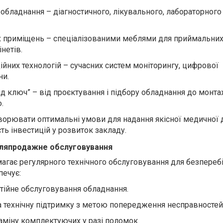
обладнання – діагностичного, лікувального, лабораторного
приміщень – спеціалізованими меблями для приймальних
інетів.
йних технологій – сучасних систем моніторингу, цифрової
ни.
д ключ” – від проєктування і підбору обладнання до монта
.
творювати оптимальні умови для надання якісної медичної
ть інвестицій у розвиток закладу.
ісляпродажне обслуговування
гає регулярного технічного обслуговування для безпереб
печує:
нтійне обслуговування обладнання.
а технічну підтримку з метою попередження несправностей
аміну комплектуючих у разі поломок.