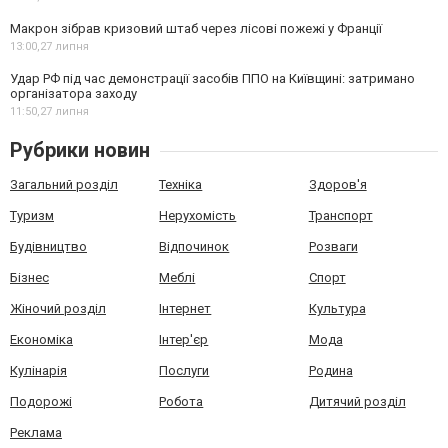
Макрон зібрав кризовий штаб через лісові пожежі у Франції
13:00,
27 липня
Удар РФ під час демонстрації засобів ППО на Київщині: затримано
організатора заходу
11:50,
27 липня
Рубрики новин
Загальний розділ
Техніка
Здоров'я
Туризм
Нерухомість
Транспорт
Будівництво
Відпочинок
Розваги
Бізнес
Меблі
Спорт
Жіночий розділ
Інтернет
Культура
Економіка
Інтер'єр
Мода
Кулінарія
Послуги
Родина
Подорожі
Робота
Дитячий розділ
Реклама