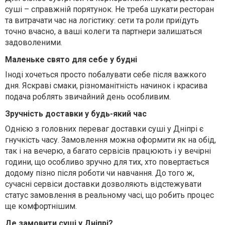
суші – справжній порятунок. Не треба шукати ресторан
та витрачати час на логістику: сети та роли приїдуть
точно вчасно, а ваші колеги та партнери залишаться
задоволеними.
Маленьке свято для себе у будні
Іноді хочеться просто побалувати себе після важкого
дня. Яскраві смаки, різноманітність начинок і красива
подача роблять звичайний день особливим.
Зручність доставки у будь-який час
Однією з головних переваг доставки суші у Дніпрі є
гнучкість часу. Замовлення можна оформити як на обід,
так і на вечерю, а багато сервісів працюють і у вечірні
години, що особливо зручно для тих, хто повертається
додому пізно після роботи чи навчання. До того ж,
сучасні сервіси доставки дозволяють відстежувати
статус замовлення в реальному часі, що робить процес
ще комфортнішим.
Де замовити суші у Дніпрі?