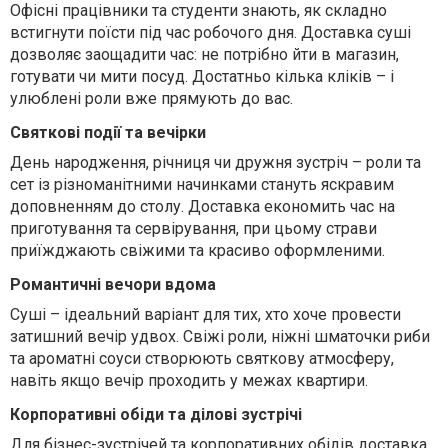
Офісні працівники та студенти знають, як складно
встигнути поїсти під час робочого дня. Доставка суші
дозволяє заощадити час: не потрібно йти в магазин,
готувати чи мити посуд. Достатньо кілька кліків – і
улюблені роли вже прямують до вас.
Святкові події та вечірки
День народження, річниця чи дружня зустріч – роли та
сет із різноманітними начинками стануть яскравим
доповненням до столу. Доставка економить час на
приготування та сервірування, при цьому страви
приїжджають свіжими та красиво оформленими.
Романтичні вечори вдома
Суші – ідеальний варіант для тих, хто хоче провести
затишний вечір удвох. Свіжі роли, ніжні шматочки риби
та ароматні соуси створюють святкову атмосферу,
навіть якщо вечір проходить у межах квартири.
Корпоративні обіди та ділові зустрічі
Для бізнес-зустрічей та корпоративних обідів доставка