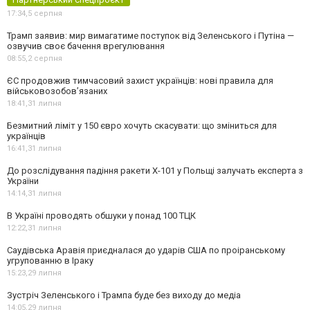
17:34,
5 серпня
Трамп заявив: мир вимагатиме поступок від Зеленського і Путіна —
озвучив своє бачення врегулювання
08:55,
2 серпня
ЄС продовжив тимчасовий захист українців: нові правила для
військовозобов’язаних
18:41,
31 липня
Безмитний ліміт у 150 євро хочуть скасувати: що зміниться для
українців
16:41,
31 липня
До розслідування падіння ракети Х-101 у Польщі залучать експерта з
України
14:14,
31 липня
В Україні проводять обшуки у понад 100 ТЦК
12:22,
31 липня
Саудівська Аравія приєдналася до ударів США по проіранському
угрупованню в Іраку
15:23,
29 липня
Зустріч Зеленського і Трампа буде без виходу до медіа
14:05,
29 липня