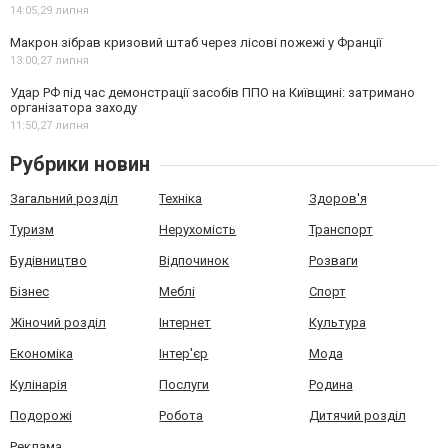
14:05,
29 липня
Макрон зібрав кризовий штаб через лісові пожежі у Франції
13:00,
27 липня
Удар РФ під час демонстрації засобів ППО на Київщині: затримано
організатора заходу
11:50,
27 липня
Рубрики новин
Загальний розділ
Техніка
Здоров'я
Туризм
Нерухомість
Транспорт
Будівництво
Відпочинок
Розваги
Бізнес
Меблі
Спорт
Жіночий розділ
Інтернет
Культура
Економіка
Інтер'єр
Мода
Кулінарія
Послуги
Родина
Подорожі
Робота
Дитячий розділ
Реклама