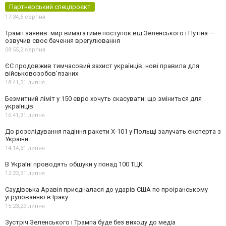
Партнерський спецпроєкт
17:34,
5 серпня
Трамп заявив: мир вимагатиме поступок від Зеленського і Путіна —
озвучив своє бачення врегулювання
08:55,
2 серпня
ЄС продовжив тимчасовий захист українців: нові правила для
військовозобов’язаних
18:41,
31 липня
Безмитний ліміт у 150 євро хочуть скасувати: що зміниться для
українців
16:41,
31 липня
До розслідування падіння ракети Х-101 у Польщі залучать експерта з
України
14:14,
31 липня
В Україні проводять обшуки у понад 100 ТЦК
12:22,
31 липня
Саудівська Аравія приєдналася до ударів США по проіранському
угрупованню в Іраку
15:23,
29 липня
Зустріч Зеленського і Трампа буде без виходу до медіа