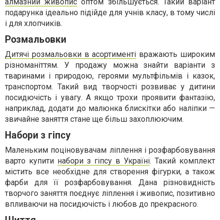
алмазний живопис
оптом збільшується. Такий варіант
подарунка ідеально підійде для учнів класу, в тому числі
і для хлопчиків.
Розмальовки
Дитячі розмальовки в асортименті
вражають широким
різноманіттям. У продажу можна знайти варіанти з
тваринами і природою, героями мультфільмів і казок,
транспортом. Такий вид творчості розвиває у дитини
посидючість і увагу. А якщо трохи проявити фантазію,
наприклад, додати до малюнка блискітки або наліпки —
звичайне заняття стане ще більш захоплюючим.
Набори з гіпсу
Маленьким поціновувачам ліплення і розфарбовування
варто купити
набори з гіпсу в Україні
. Такий комплект
містить все необхідне для створення фігурки, а також
фарби для її розфарбовування. Дана різновидність
творчого заняття поєднує ліплення і живопис, позитивно
впливаючи на посидючість і любов до прекрасного.