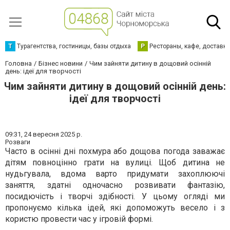
Т
Турагентства, гостиницы, базы отдыха
Р
Рестораны, кафе, доставк
Головна
Бізнес новини
Чим зайняти дитину в дощовий осінній
день: ідеї для творчості
Чим зайняти дитину в дощовий осінній день:
ідеї для творчості
09:31,
24 вересня 2025 р.
Розваги
Часто в осінні дні похмура або дощова погода заважає
дітям повноцінно грати на вулиці. Щоб дитина не
нудьгувала, вдома варто придумати захоплюючі
заняття, здатні одночасно розвивати фантазію,
посидючість і творчі здібності. У цьому огляді ми
пропонуємо кілька ідей, які допоможуть весело і з
користю провести час у ігровій формі.