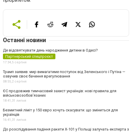
пріоритетом.
Останні новини
Де відсвяткувати день народження дитини в Одесі?
Партнерський спецпроєкт
17:34,
5 серпня
Трамп заявив: мир вимагатиме поступок від Зеленського і Путіна —
озвучив своє бачення врегулювання
08:55,
2 серпня
ЄС продовжив тимчасовий захист українців: нові правила для
військовозобов’язаних
18:41,
31 липня
Безмитний ліміт у 150 євро хочуть скасувати: що зміниться для
українців
16:41,
31 липня
До розслідування падіння ракети Х-101 у Польщі залучать експерта з