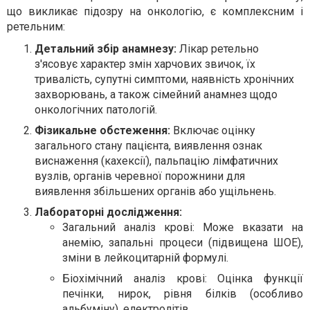
що викликає підозру на онкологію, є комплексним і
ретельним:
Детальний збір анамнезу:
Лікар ретельно
з'ясовує характер змін харчових звичок, їх
тривалість, супутні симптоми, наявність хронічних
захворювань, а також сімейний анамнез щодо
онкологічних патологій.
Фізикальне обстеження:
Включає оцінку
загального стану пацієнта, виявлення ознак
виснаження (кахексії), пальпацію лімфатичних
вузлів, органів черевної порожнини для
виявлення збільшених органів або ущільнень.
Лабораторні дослідження:
Загальний аналіз крові: Може вказати на
анемію, запальні процеси (підвищена ШОЕ),
зміни в лейкоцитарній формулі.
Біохімічний аналіз крові: Оцінка функції
печінки, нирок, рівня білків (особливо
альбуміну), електролітів.