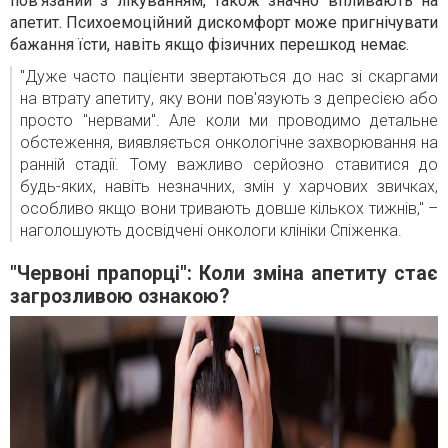
пов'язаний з лікуванням, також значно впливають на
апетит. Психоемоційний дискомфорт може пригнічувати
бажання їсти, навіть якщо фізичних перешкод немає.
"Дуже часто пацієнти звертаються до нас зі скаргами
на втрату апетиту, яку вони пов'язують з депресією або
просто "нервами". Але коли ми проводимо детальне
обстеження, виявляється онкологічне захворювання на
ранній стадії. Тому важливо серйозно ставитися до
будь-яких, навіть незначних, змін у харчових звичках,
особливо якщо вони тривають довше кількох тижнів," –
наголошують досвідчені онкологи клініки Спіженка.
"Червоні прапорці": Коли зміна апетиту стає
загрозливою ознакою?