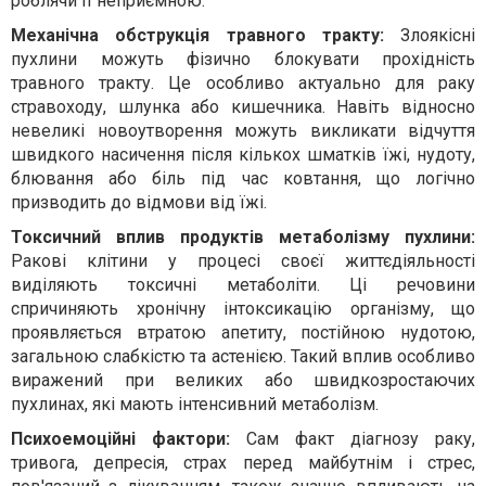
роблячи її неприємною.
Механічна обструкція травного тракту:
Злоякісні
пухлини можуть фізично блокувати прохідність
травного тракту. Це особливо актуально для раку
стравоходу, шлунка або кишечника. Навіть відносно
невеликі новоутворення можуть викликати відчуття
швидкого насичення після кількох шматків їжі, нудоту,
блювання або біль під час ковтання, що логічно
призводить до відмови від їжі.
Токсичний вплив продуктів метаболізму пухлини:
Ракові клітини у процесі своєї життєдіяльності
виділяють токсичні метаболіти. Ці речовини
спричиняють хронічну інтоксикацію організму, що
проявляється втратою апетиту, постійною нудотою,
загальною слабкістю та астенією. Такий вплив особливо
виражений при великих або швидкозростаючих
пухлинах, які мають інтенсивний метаболізм.
Психоемоційні фактори:
Сам факт діагнозу раку,
тривога, депресія, страх перед майбутнім і стрес,