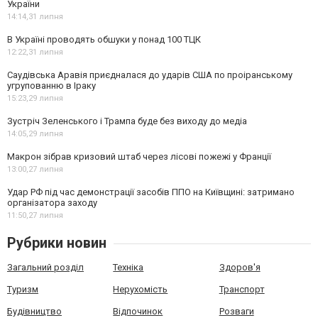
України
14:14,
31 липня
В Україні проводять обшуки у понад 100 ТЦК
12:22,
31 липня
Саудівська Аравія приєдналася до ударів США по проіранському
угрупованню в Іраку
15:23,
29 липня
Зустріч Зеленського і Трампа буде без виходу до медіа
14:05,
29 липня
Макрон зібрав кризовий штаб через лісові пожежі у Франції
13:00,
27 липня
Удар РФ під час демонстрації засобів ППО на Київщині: затримано
організатора заходу
11:50,
27 липня
Рубрики новин
Загальний розділ
Техніка
Здоров'я
Туризм
Нерухомість
Транспорт
Будівництво
Відпочинок
Розваги