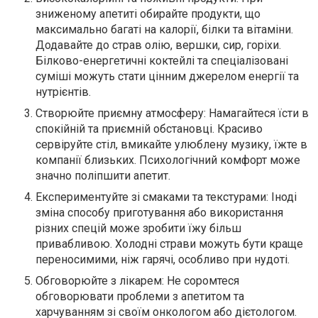
зниженому апетиті обирайте продукти, що
максимально багаті на калорії, білки та вітаміни.
Додавайте до страв олію, вершки, сир, горіхи.
Білково-енергетичні коктейлі та спеціалізовані
суміші можуть стати цінним джерелом енергії та
нутрієнтів.
Створюйте приємну атмосферу: Намагайтеся їсти в
спокійній та приємній обстановці. Красиво
сервіруйте стіл, вмикайте улюблену музику, їжте в
компанії близьких. Психологічний комфорт може
значно поліпшити апетит.
Експериментуйте зі смаками та текстурами: Іноді
зміна способу приготування або використання
різних спецій може зробити їжу більш
привабливою. Холодні страви можуть бути краще
переносимими, ніж гарячі, особливо при нудоті.
Обговорюйте з лікарем: Не соромтеся
обговорювати проблеми з апетитом та
харчуванням зі своїм онкологом або дієтологом.