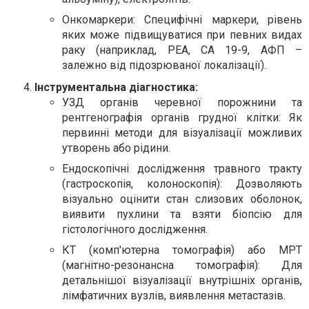
Онкомаркери: Специфічні маркери, рівень
яких може підвищуватися при певних видах
раку (наприклад, РЕА, СА 19-9, АФП –
залежно від підозрюваної локалізації).
Інструментальна діагностика:
УЗД органів черевної порожнини та
рентгенографія органів грудної клітки: Як
первинні методи для візуалізації можливих
утворень або рідини.
Ендоскопічні дослідження травного тракту
(гастроскопія, колоноскопія): Дозволяють
візуально оцінити стан слизових оболонок,
виявити пухлини та взяти біопсію для
гістологічного дослідження.
КТ (комп'ютерна томографія) або МРТ
(магнітно-резонансна томографія): Для
детальнішої візуалізації внутрішніх органів,
лімфатичних вузлів, виявлення метастазів.