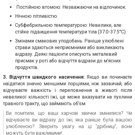
Постійною втомою: Незважаючи на відпочинок.
Нічною пітливістю.
Субфебрильною температурою: Невелике, але
стійке підвищення температури тіла (37.0-37.5°C).
Змінами смакових уподобань: Раніше улюблені
страви здаються неприємними або викликають
відразу. Деякі пацієнти описують металевий
присмак у роті або відчуття відрази до м'ясних
продуктів.
3.
Відчуття швидкого насичення:
Якщо ви починаєте
наїдатися значно меншими порціями, ніж зазвичай, або
відчуваєте важкість і переповнення в животі після
невеликої кількості їжі, це може вказувати на пухлини
травного тракту, що займають об'єм.
Ви помітили, що ваші харчові звички змінилися? Чи
відчуваєте ви відразу до їжі, яка раніше була вашою
улюбленою? Зверніть увагу на ці "дрібниці", вони
можуть бути важливими!