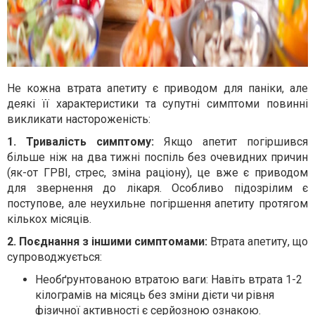
Не кожна втрата апетиту є приводом для паніки, але
деякі її характеристики та супутні симптоми повинні
викликати настороженість:
1.
Тривалість симптому:
Якщо апетит погіршився
більше ніж на два тижні поспіль без очевидних причин
(як-от ГРВІ, стрес, зміна раціону), це вже є приводом
для звернення до лікаря. Особливо підозрілим є
поступове, але неухильне погіршення апетиту протягом
кількох місяців.
2.
Поєднання з іншими симптомами:
Втрата апетиту, що
супроводжується:
Необґрунтованою втратою ваги: Навіть втрата 1-2
кілограмів на місяць без зміни дієти чи рівня
фізичної активності є серйозною ознакою.