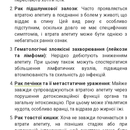
Рак підшлункової залози:
Часто проявляється
втратою апетиту в поєднанні з болем у животі, що
віддає в спину. Цей вид раку є особливо
підступним, оскільки довго не має специфічних
симптомів, і втрата апетиту може бути однією з
небагатьох ранніх ознак.
Гематологічні злоякісні захворювання (лейкози
та лімфоми):
Нерідко дебютують зниженням
апетиту. При цьому також можуть спостерігатися
збільшення лімфатичних вузлів, підвищена
втомлюваність та схильність до інфекцій.
Рак печінки
та її метастатичне ураження:
Майже
завжди супроводжуються втратою апетиту через
порушення детоксикаційної функції органа та
загальну інтоксикацію. При цьому може з'являтися
нудота, особливо вранці, та відраза до жирної їжі.
Рак товстої кишки:
Хоча не завжди починається з
втрати апетиту, на пізніших стадіях або при