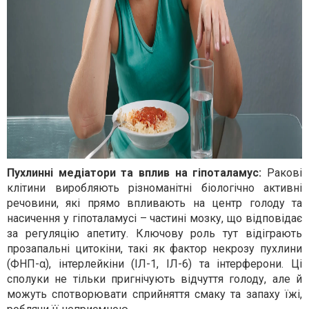
Пухлинні медіатори та вплив на гіпоталамус:
Ракові
клітини виробляють різноманітні біологічно активні
речовини, які прямо впливають на центр голоду та
насичення у гіпоталамусі – частині мозку, що відповідає
за регуляцію апетиту. Ключову роль тут відіграють
прозапальні цитокіни, такі як фактор некрозу пухлини
(ФНП-α), інтерлейкіни (ІЛ-1, ІЛ-6) та інтерферони. Ці
сполуки не тільки пригнічують відчуття голоду, але й
можуть спотворювати сприйняття смаку та запаху їжі,