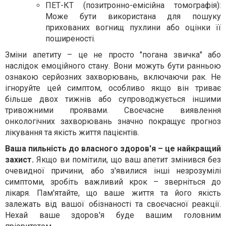
ПЕТ-КТ (позитронно-емісійна томографія):
Може бути використана для пошуку
прихованих вогнищ пухлини або оцінки її
поширеності.
Зміни апетиту – це не просто "погана звичка" або
наслідок емоційного стану. Вони можуть бути ранньою
ознакою серйозних захворювань, включаючи рак. Не
ігноруйте цей симптом, особливо якщо він триває
більше двох тижнів або супроводжується іншими
тривожними проявами. Своєчасне виявлення
онкологічних захворювань значно покращує прогноз
лікування та якість життя пацієнтів.
Ваша пильність до власного здоров'я – це найкращий
захист.
Якщо ви помітили, що ваш апетит змінився без
очевидної причини, або з'явилися інші незрозумілі
симптоми, зробіть важливий крок – зверніться до
лікаря. Пам'ятайте, що ваше життя та його якість
залежать від вашої обізнаності та своєчасної реакції.
Нехай ваше здоров'я буде вашим головним