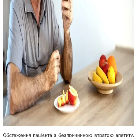
Обстеження пацієнта з безпричинною втратою апетиту,