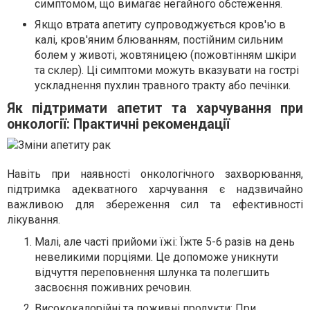
симптомом, що вимагає негайного обстеження.
Якщо втрата апетиту супроводжується кров'ю в
калі, кров'яним блюванням, постійним сильним
болем у животі, жовтяницею (пожовтінням шкіри
та склер). Ці симптоми можуть вказувати на гострі
ускладнення пухлин травного тракту або печінки.
Як підтримати апетит та харчування при
онкології: Практичні рекомендації
Навіть при наявності онкологічного захворювання,
підтримка адекватного харчування є надзвичайно
важливою для збереження сил та ефективності
лікування.
Малі, але часті прийоми їжі: Їжте 5-6 разів на день
невеликими порціями. Це допоможе уникнути
відчуття переповнення шлунка та полегшить
засвоєння поживних речовин.
Висококалорійні та поживні продукти: При