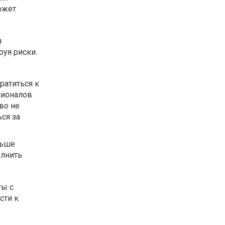
ожет
я
уя риски.
братиться к
сионалов
во не
ься за
ньше
олнить
ты с
сти к