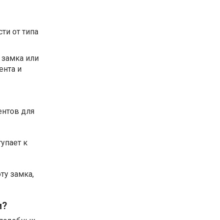
ти от типа
 замка или
ента и
ентов для
упает к
ту замка,
м?