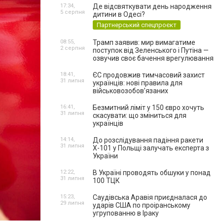
17:34,
Де відсвяткувати день народження
5 серпня
дитини в Одесі?
Партнерський спецпроєкт
08:55,
Трамп заявив: мир вимагатиме
2 серпня
поступок від Зеленського і Путіна —
озвучив своє бачення врегулювання
18:41,
ЄС продовжив тимчасовий захист
31 липня
українців: нові правила для
військовозобов’язаних
16:41,
Безмитний ліміт у 150 євро хочуть
31 липня
скасувати: що зміниться для
українців
14:14,
До розслідування падіння ракети
31 липня
Х-101 у Польщі залучать експерта з
України
12:22,
В Україні проводять обшуки у понад
31 липня
100 ТЦК
15:23,
Саудівська Аравія приєдналася до
29 липня
ударів США по проіранському
угрупованню в Іраку