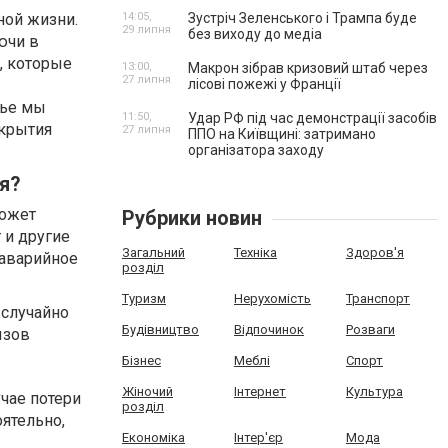
ной жизни.
14:05,
Зустріч Зеленського і Трампа буде
29 липня
без виходу до медіа
ючи в
, которые
13:00,
Макрон зібрав кризовий штаб через
27 липня
лісові пожежі у Франції
тье мы
11:50,
Удар РФ під час демонстрації засобів
ткрытия
27 липня
ППО на Київщині: затримано
організатора заходу
я?
может
Рубрики новин
 и другие
Загальний
Техніка
Здоров'я
 аварийное
розділ
Туризм
Нерухомість
Транспорт
 случайно
Будівництво
Відпочинок
Розваги
ызов
Бізнес
Меблі
Спорт
Жіночий
Інтернет
Культура
чае потери
розділ
ятельно,
Економіка
Інтер'єр
Мода