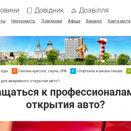
овини
Довідник
Дозвілля
еты
Нерухомість
Довідкова
Афіша
Вакансії
Карта міста
а еды
С
Салоны красоты, сауны, SPA
С
Спортзалы и школы танцев
О
 для аварийного открытия авто?
ащаться к профессионала
открытия авто?