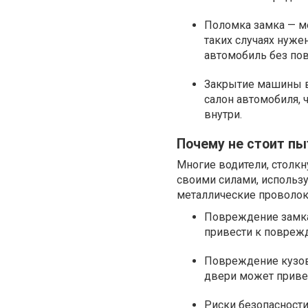
Поломка замка — ме
таких случаях нуж
автомобиль без по
Закрытие машины в 
салон автомобиля, 
внутри.
Почему не стоит п
Многие водители, столк
своими силами, использу
металлические проволок
Повреждение замка
привести к поврежд
Повреждение кузов
двери может привес
Риски безопасност