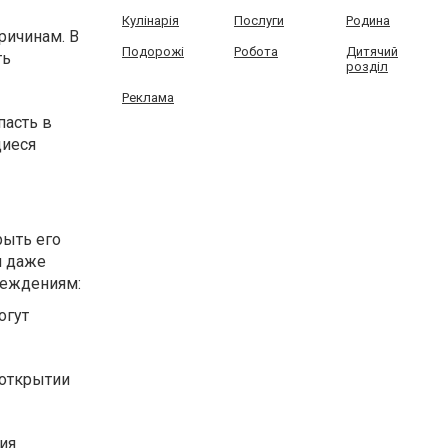
Кулінарія
Послуги
Родина
ричинам. В
Подорожі
Робота
Дитячий
ть
розділ
Реклама
пасть в
щиеся
рыть его
и даже
реждениям:
огут
 открытии
ия