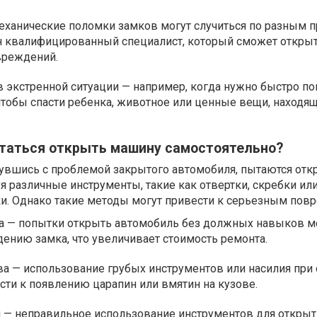
ханические поломки замков могут случиться по разным п
ен квалифицированный специалист, который сможет откры
вреждений.
экстренной ситуации — например, когда нужно быстро по
чтобы спасти ребенка, животное или ценные вещи, находя
ытаться открыть машину самостоятельно?
нувшись с проблемой закрытого автомобиля, пытаются отк
я различные инструменты, такие как отвертки, скребки ил
и. Однако такие методы могут привести к серьезным пов
 — попытки открыть автомобиль без должных навыков м
ению замка, что увеличивает стоимость ремонта.
а — использование грубых инструментов или насилия при
ти к появлению царапин или вмятин на кузове.
и — неправильное использование инструментов для открыт