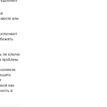
 подобных
ов
 месте или
 включают
збежать
ь ли ключи
а проблем.
возникла
решить
т
акой как
ность в