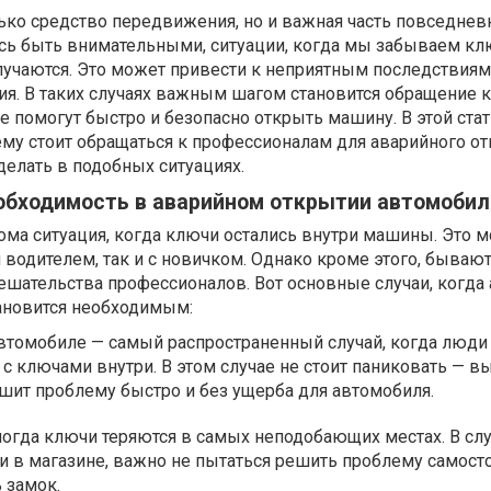
ько средство передвижения, но и важная часть повседнев
ись быть внимательными, ситуации, когда мы забываем кл
лучаются. Это может привести к неприятным последствиям
я. В таких случаях важным шагом становится обращение к
 помогут быстро и безопасно открыть машину. В этой ста
ему стоит обращаться к профессионалам для аварийного о
 делать в подобных ситуациях.
еобходимость в аварийном открытии автомобил
ма ситуация, когда ключи остались внутри машины. Это 
 водителем, так и с новичком. Однако кроме этого, бывают
ешательства профессионалов. Вот основные случаи, когда
ановится необходимым:
втомобиле — самый распространенный случай, когда люди
 ключами внутри. В этом случае не стоит паниковать — в
шит проблему быстро и без ущерба для автомобиля.
огда ключи теряются в самых неподобающих местах. В слу
и в магазине, важно не пытаться решить проблему самосто
 замок.