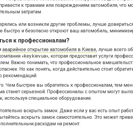
привести к травмам или повреждениям автомобиля, что м
тельным затратам.
терялись или возникли другие проблемы, лучше доверитьс
е быстро и безопасно откроют ваш автомобиль, минимизир
ться к профессионалам?
и
аварийное открытие автомобиля в Киеве
, лучше всего о
мпании «key.kiev.ua», которая предоставит услуги профес
лем. Важно понимать, что профессиональное вмешательст
опаснее. Но как понять, когда действительно стоит обратит
о рекомендаций:
го. Чем быстрее вы обратитесь к профессионалам, тем ме
ма станет серьезной. Профессионалы с опытом могут вып
к, используя специальное оборудование.
тоятельно вскрыть замок. Даже если у вас есть опыт рабо
ытайтесь вскрыть замок самостоятельно. Это может приве
полнительным расходам на ремонт.