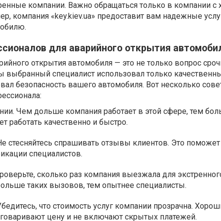
ренные компании. Важно обращаться только в компании с
ер, компания «key.kiev.ua» предоставит вам надежные услу
мобилю.
ссионалов для аварийного открытия автомоби
ийного открытия автомобиля — это не только вопрос срочн
бы выбранный специалист использовал только качественн
вал безопасность вашего автомобиля. Вот несколько совет
ессионала:
ии. Чем дольше компания работает в этой сфере, тем бо
ет работать качественно и быстро.
Не стесняйтесь спрашивать отзывы клиентов. Это поможет
икации специалистов.
роверьте, сколько раз компания выезжала для экстренног
больше таких вызовов, тем опытнее специалисты.
Убедитесь, что стоимость услуг компании прозрачна. Хорош
оговаривают цену и не включают скрытых платежей.