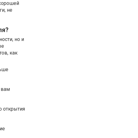
 хорошей
ги, не
ля?
ости, но и
ые
ов, как
льше
 вам
о открытия
ие