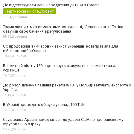
Де відсвяткувати день народження дитини в Одесі?
Партнерський спецпроєкт
17:34,
5 серпня
Трамп заявив: мир вимагатиме поступок від Зеленського і Путіна —
озвучив своє бачення врегулювання
08:55,
2 серпня
ЄС продовжив тимчасовий захист українців: нові правила для
військовозобов’язаних
18:41,
31 липня
Безмитний ліміт у 150 євро хочуть скасувати: що зміниться для
українців
16:41,
31 липня
До розслідування падіння ракети Х-101 у Польщі залучать експерта з
України
14:14,
31 липня
В Україні проводять обшуки у понад 100 ТЦК
12:22,
31 липня
Саудівська Аравія приєдналася до ударів США по проіранському
угрупованню в Іраку
15:23,
29 липня