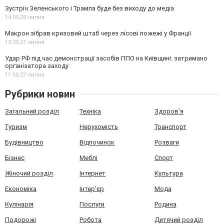
Зустріч Зеленського і Трампа буде без виходу до медіа
14:05,
29 липня
Макрон зібрав кризовий штаб через лісові пожежі у Франції
13:00,
27 липня
Удар РФ під час демонстрації засобів ППО на Київщині: затримано
організатора заходу
11:50,
27 липня
Рубрики новин
Загальний розділ
Техніка
Здоров'я
Туризм
Нерухомість
Транспорт
Будівництво
Відпочинок
Розваги
Бізнес
Меблі
Спорт
Жіночий розділ
Інтернет
Культура
Економіка
Інтер'єр
Мода
Кулінарія
Послуги
Родина
Подорожі
Робота
Дитячий розділ