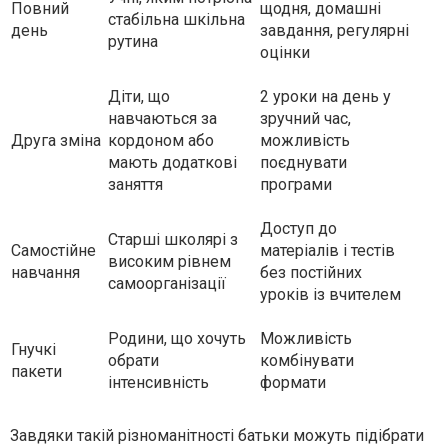
Повний
щодня, домашні
стабільна шкільна
день
завдання, регулярні
рутина
оцінки
Діти, що
2 уроки на день у
навчаються за
зручний час,
Друга зміна
кордоном або
можливість
мають додаткові
поєднувати
заняття
програми
Доступ до
Старші школярі з
Самостійне
матеріалів і тестів
високим рівнем
навчання
без постійних
самоорганізації
уроків із вчителем
Родини, що хочуть
Можливість
Гнучкі
обрати
комбінувати
пакети
інтенсивність
формати
Завдяки такій різноманітності батьки можуть підібрати