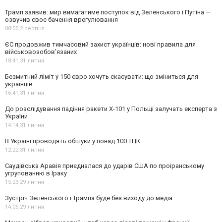
Трамп заявив: мир вимагатиме поступок від Зеленського і Путіна —
озвучив своє бачення врегулювання
08:55,
2 серпня
ЄС продовжив тимчасовий захист українців: нові правила для
військовозобов’язаних
18:41,
31 липня
Безмитний ліміт у 150 євро хочуть скасувати: що зміниться для
українців
16:41,
31 липня
До розслідування падіння ракети Х-101 у Польщі залучать експерта з
України
14:14,
31 липня
В Україні проводять обшуки у понад 100 ТЦК
12:22,
31 липня
Саудівська Аравія приєдналася до ударів США по проіранському
угрупованню в Іраку
15:23,
29 липня
Зустріч Зеленського і Трампа буде без виходу до медіа
14:05,
29 липня