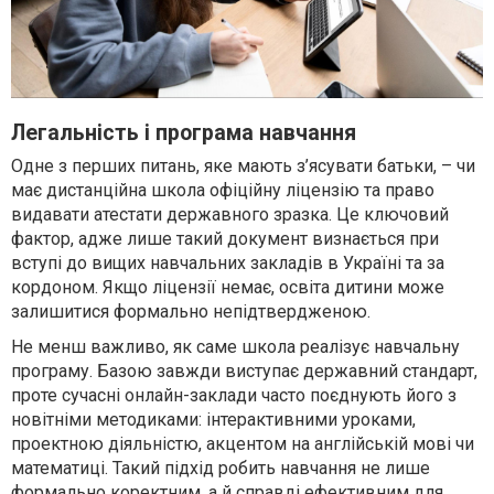
Легальність і програма навчання
Одне з перших питань, яке мають з’ясувати батьки, – чи
має дистанційна школа офіційну ліцензію та право
видавати атестати державного зразка. Це ключовий
фактор, адже лише такий документ визнається при
вступі до вищих навчальних закладів в Україні та за
кордоном. Якщо ліцензії немає, освіта дитини може
залишитися формально непідтвердженою.
Не менш важливо, як саме школа реалізує навчальну
програму. Базою завжди виступає державний стандарт,
проте сучасні онлайн-заклади часто поєднують його з
новітніми методиками: інтерактивними уроками,
проектною діяльністю, акцентом на англійській мові чи
математиці. Такий підхід робить навчання не лише
формально коректним, а й справді ефективним для