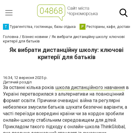
Т
Турагентства, гостиницы, базы отдыха
Р
Рестораны, кафе, доставк
Головна
Бізнес новини
Як вибрати дистанційну школу: ключові
критерії для батьків
Як вибрати дистанційну школу: ключові
критерії для батьків
16:34,
12 вересня 2025 р.
Дитячий розділ
За останні кілька років
школа дистанційного навчання
в
Україні перетворилася з альтернативи на повноцінний
формат освіти. Причини очевидні: війна та регулярні
небезпеки змусили батьків шукати безпечні варіанти, а
часті переїзди всередині країни чи за кордон зробили
онлайн-школу стабільним середовищем для дітей.
Прикладом такого підходу є онлайн-школа ThinkGlobal,