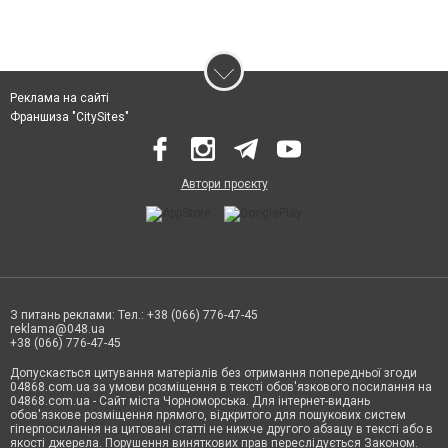
Реклама на сайті
Франшиза "CitySites"
Автори проєкту
З питань реклами: Тел.: +38 (066) 776-47-45
reklama@048.ua
+38 (066) 776-47-45
Допускається цитування матеріалів без отримання попередньої згоди
04868.com.ua за умови розміщення в тексті обов'язкового посилання на
04868.com.ua - Сайт міста Чорноморська. Для інтернет-видань
обов'язкове розміщення прямого, відкритого для пошукових систем
гіперпосилання на цитовані статті не нижче другого абзацу в тексті або в
якості джерела. Порушення виняткових прав переслідується Законом.