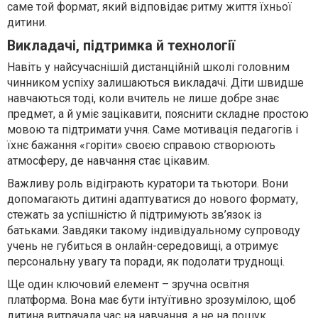
саме той формат, який відповідає ритму життя їхньої
дитини.
Викладачі, підтримка й технології
Навіть у найсучаснішій дистанційній школі головним
чинником успіху залишаються викладачі. Діти швидше
навчаються тоді, коли вчитель не лише добре знає
предмет, а й уміє зацікавити, пояснити складне простою
мовою та підтримати учня. Саме мотивація педагогів і
їхнє бажання «горіти» своєю справою створюють
атмосферу, де навчання стає цікавим.
Важливу роль відіграють куратори та тьютори. Вони
допомагають дитині адаптуватися до нового формату,
стежать за успішністю й підтримують зв’язок із
батьками. Завдяки такому індивідуальному супроводу
учень не губиться в онлайн-середовищі, а отримує
персональну увагу та поради, як подолати труднощі.
Ще один ключовий елемент – зручна освітня
платформа. Вона має бути інтуїтивно зрозумілою, щоб
дитина витрачала час на навчання, а не на пошук