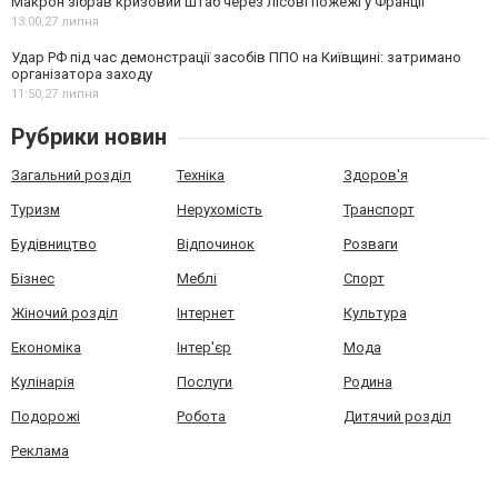
Макрон зібрав кризовий штаб через лісові пожежі у Франції
13:00,
27 липня
Удар РФ під час демонстрації засобів ППО на Київщині: затримано
організатора заходу
11:50,
27 липня
Рубрики новин
Загальний розділ
Техніка
Здоров'я
Туризм
Нерухомість
Транспорт
Будівництво
Відпочинок
Розваги
Бізнес
Меблі
Спорт
Жіночий розділ
Інтернет
Культура
Економіка
Інтер'єр
Мода
Кулінарія
Послуги
Родина
Подорожі
Робота
Дитячий розділ
Реклама