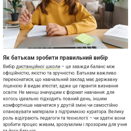
Як батькам зробити правильний вибір
Вибір
дистанційної школи
– це завжди баланс між
офіційністю, якістю та зручністю. Батькам важливо
переконатися, що навчальний заклад має державну
ліцензію й видає атестат, адже це гарантія визнання
освіти. Не менш значущим є формат навчання: для
когось ідеально підходить повний день, іншим
комфортніше навчатися у другій зміні чи самостійно
опановувати матеріали з підтримкою куратора. Велику
роль відіграють педагоги та технології – чи здатні вони
зробити процес живим, зрозумілим і прозорим для учня
та його батьків.