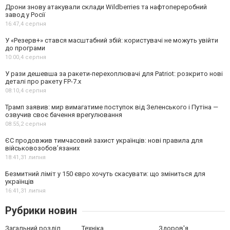
Дрони знову атакували склади Wildberries та нафтопереробний
завод у Росії
16:47,
4 серпня
У «Резерв+» стався масштабний збій: користувачі не можуть увійти
до програми
10:00,
4 серпня
У рази дешевша за ракети-перехоплювачі для Patriot: розкрито нові
деталі про ракету FP-7.x
08:10,
4 серпня
Трамп заявив: мир вимагатиме поступок від Зеленського і Путіна —
озвучив своє бачення врегулювання
08:55,
2 серпня
ЄС продовжив тимчасовий захист українців: нові правила для
військовозобов’язаних
18:41,
31 липня
Безмитний ліміт у 150 євро хочуть скасувати: що зміниться для
українців
16:41,
31 липня
Рубрики новин
Загальний розділ
Техніка
Здоров'я