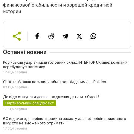
финансовой стабильности и хорошей кредитной
истории.
Останні новини
Російський удар знищив головний склад INTERTOP Ukraine: компанія
перебудовує логістику
12:43,
6 серпня
США та Україна посилили обмін розвідданими, — Politico
09:19,
6 серпня
Де відсвяткувати день народження дитини в Одесі?
Партнерський спецпроєкт
17:34,
5 серпня
ЄС від сьогодні змінює правила захисту для чоловіків призовного
віку: хто не зможе його отримати
17:00,
4 серпня