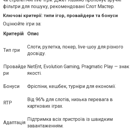
фільтри для пошуку, рекомендовані Слот Мастер.
Ключові критерії: типи ігор, провайдери та бонуси
Оцінюйте ігри за:
Критерій
Опис
Слоти, рулетка, покер, live-шоу для різного
Тип гри
досвіду.
Провайде
NetEnt, Evolution Gaming, Pragmatic Play — знак
ри
якості.
Бонуси
Фріспіни, кешбек, турніри для економії.
Від 96% для слотів, низька перевага в
RTP
карткових іграх.
Підтримка всіх пристроїв із швидким
Адаптація
завантаженням.