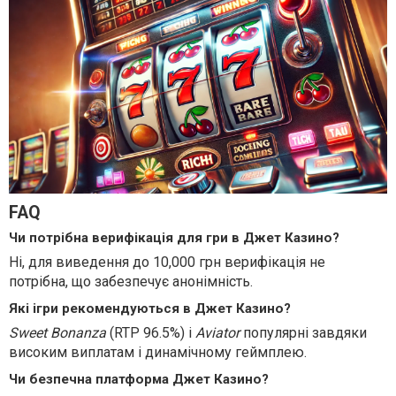
FAQ
Чи потрібна верифікація для гри в Джет Казино?
Ні, для виведення до 10,000 грн верифікація не
потрібна, що забезпечує анонімність.
Які ігри рекомендуються в Джет Казино?
Sweet Bonanza
(RTP 96.5%) і
Aviator
популярні завдяки
високим виплатам і динамічному геймплею.
Чи безпечна платформа Джет Казино?