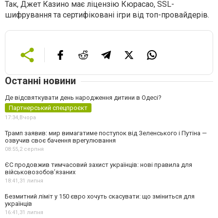
Так, Джет Казино має ліцензію Кюрасао, SSL-
шифрування та сертифіковані ігри від топ-провайдерів.
Останні новини
Де відсвяткувати день народження дитини в Одесі?
Партнерський спецпроєкт
17:34,
Вчора
Трамп заявив: мир вимагатиме поступок від Зеленського і Путіна —
озвучив своє бачення врегулювання
08:55,
2 серпня
ЄС продовжив тимчасовий захист українців: нові правила для
військовозобов’язаних
18:41,
31 липня
Безмитний ліміт у 150 євро хочуть скасувати: що зміниться для
українців
16:41,
31 липня