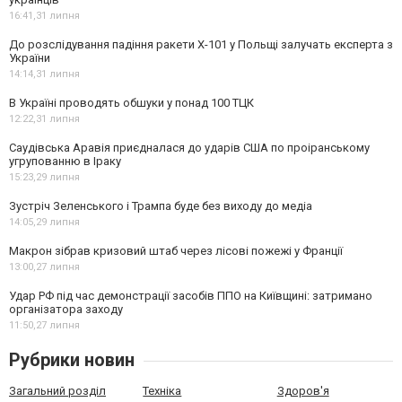
16:41,
31 липня
До розслідування падіння ракети Х-101 у Польщі залучать експерта з
України
14:14,
31 липня
В Україні проводять обшуки у понад 100 ТЦК
12:22,
31 липня
Саудівська Аравія приєдналася до ударів США по проіранському
угрупованню в Іраку
15:23,
29 липня
Зустріч Зеленського і Трампа буде без виходу до медіа
14:05,
29 липня
Макрон зібрав кризовий штаб через лісові пожежі у Франції
13:00,
27 липня
Удар РФ під час демонстрації засобів ППО на Київщині: затримано
організатора заходу
11:50,
27 липня
Рубрики новин
Загальний розділ
Техніка
Здоров'я