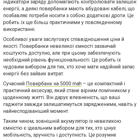
індикатори заряду допомагають контролювати залишок
енергії, а деякі повербанки мають вбудовані кабелі, що
позбавляє потреби носити з собою додаткові дроти. Це
робить їх ще більш практичними у повсякденному
використанні.
Особливої уваги заслуговує співвідношення ціни й
якості. Повербанки невеликої ємності зазвичай
коштують доступно, але при цьому забезпечують
необхідний рівень функціональності. Це робить їх
чудовим вибором для тих, хто хоче мати надійний запас
енергії без зайвих витрат.
Сучасний
Повербанк на 5000 mah
– це компактний і
практичний аксесуар, який стане вірним помічником у
щоденному житті. Він дарує впевненість, що ваші
гаджети завжди залишатимуться зарядженими, навіть у
найнесподіваніший момент.
Таким чином, зовнішній акумулятор із невеликою
ємністю є ідеальним вибором для тих, хто цінує
мобільність, зручність і доступність. Це розумне