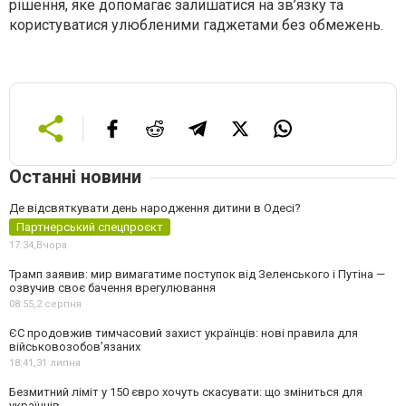
рішення, яке допомагає залишатися на зв’язку та
користуватися улюбленими гаджетами без обмежень.
Останні новини
Де відсвяткувати день народження дитини в Одесі?
Партнерський спецпроєкт
17:34,
Вчора
Трамп заявив: мир вимагатиме поступок від Зеленського і Путіна —
озвучив своє бачення врегулювання
08:55,
2 серпня
ЄС продовжив тимчасовий захист українців: нові правила для
військовозобов’язаних
18:41,
31 липня
Безмитний ліміт у 150 євро хочуть скасувати: що зміниться для
українців