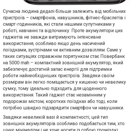
Сучасна людина дедалі більше залежить від мобільних
пристроїв – смартфонів, навушників, фітнес-браслетів і
смарт-годинників, які стали нашими супутниками у
роботі, навчанні та відпочинку. Проте акумулятори цих
гаджетів не завжди витримують інтенсивне
використання, особливо якщо день насичений
поїздками, зустрічами чи активним дозвіллям. Саме у
таких ситуаціях справжнім порятунком стає Повербанк
на 5000 mah – компактний зовнішній акумулятор, який
забезпечує достатній запас енергії для підтримки
роботи найнеобхідніших пристроїв. Завдяки своїм
розмірам він легко поміщається у кишеню чи невелику
сумку, тому ідеально підходить для щоденного
використання. Такий гаджет стає незамінним у
подорожах містом, коротких поїздках або тоді, коли
потрібно швидко підзарядити смартфон чи навушники.
Завдяки невеликій вазі й компактності, цей тип
зовнішніх акумуляторів особливо подобається тим, хто
цінує мінімалізм і не хоче носити із собою громіздкі