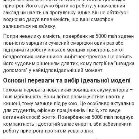
пристрої. Його зручно брати на роботу, у навчальний
заклад чи навіть на прогулянку, адже він не обтяжує і
водночас дарує впевненість, що ваш смартфон
залишиться на зв’язку.
Попри невелику ємність, повербанк на 5000 mah здатен
повністю зарядити сучасний смартфон один раз або
підтримати роботу кількох менших пристроїв, як-от
бездротових навушників чи фітнес-трекера. Це робить
його чудовим рішенням для тих, кому потрібна “швидка
допомога” у найвідповідальніший момент.
Основні переваги та вибір ідеальної моделі
Головна перевага невеликих зовнішніх акумуляторів –
їхня мобільність. Вони легко розміщуються навіть у
кишені, тому завжди під рукою. Це особливо актуально
для студентів, офісних працівників і всіх, хто веде
активний спосіб життя. Повербанк на 5000 mah поєднує
компактність і достатній запас енергії, аби забезпечити
роботу пристроїв протягом усього дня.