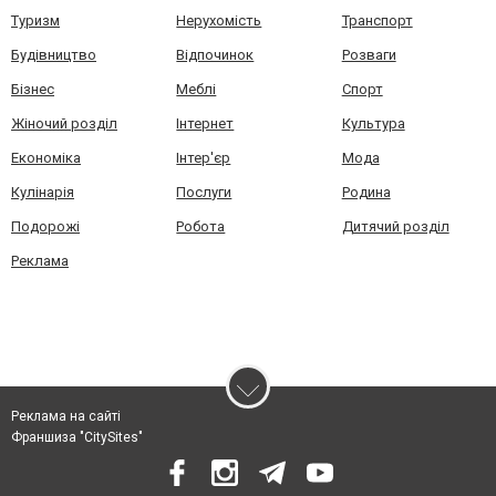
Туризм
Нерухомість
Транспорт
Будівництво
Відпочинок
Розваги
Бізнес
Меблі
Спорт
Жіночий розділ
Інтернет
Культура
Економіка
Інтер'єр
Мода
Кулінарія
Послуги
Родина
Подорожі
Робота
Дитячий розділ
Реклама
Реклама на сайті
Франшиза "CitySites"