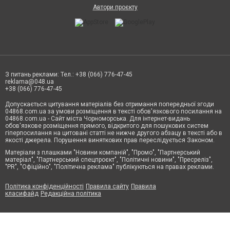
Автори проєкту
З питань реклами: Тел.: +38 (066) 776-47-45
reklama@048.ua
+38 (066) 776-47-45
Допускається цитування матеріалів без отримання попередньої згоди
04868.com.ua за умови розміщення в тексті обов'язкового посилання на
04868.com.ua - Сайт міста Чорноморська. Для інтернет-видань
обов'язкове розміщення прямого, відкритого для пошукових систем
гіперпосилання на цитовані статті не нижче другого абзацу в тексті або в
якості джерела. Порушення виняткових прав переслідується Законом.
Матеріали з плашками "Новини компаній", "Промо", "Партнерський
матеріал", "Партнерський спецпроєкт", "Політичні новини", "Пресреліз",
"PR", "Офіційно", "Політична реклама" публікуються на правах реклами.
Політика конфіденційності
Правила сайту
Правила
класифайд
Редакційна політика