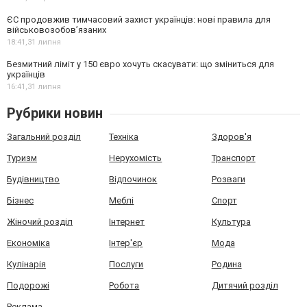
ЄС продовжив тимчасовий захист українців: нові правила для
військовозобов’язаних
18:41,
31 липня
Безмитний ліміт у 150 євро хочуть скасувати: що зміниться для
українців
16:41,
31 липня
Рубрики новин
Загальний розділ
Техніка
Здоров'я
Туризм
Нерухомість
Транспорт
Будівництво
Відпочинок
Розваги
Бізнес
Меблі
Спорт
Жіночий розділ
Інтернет
Культура
Економіка
Інтер'єр
Мода
Кулінарія
Послуги
Родина
Подорожі
Робота
Дитячий розділ
Реклама