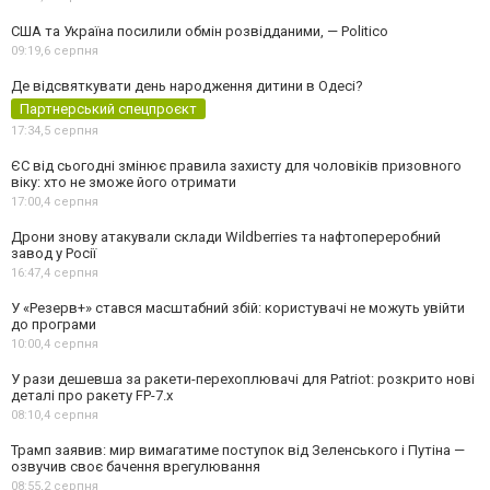
США та Україна посилили обмін розвідданими, — Politico
09:19,
6 серпня
Де відсвяткувати день народження дитини в Одесі?
Партнерський спецпроєкт
17:34,
5 серпня
ЄС від сьогодні змінює правила захисту для чоловіків призовного
віку: хто не зможе його отримати
17:00,
4 серпня
Дрони знову атакували склади Wildberries та нафтопереробний
завод у Росії
16:47,
4 серпня
У «Резерв+» стався масштабний збій: користувачі не можуть увійти
до програми
10:00,
4 серпня
У рази дешевша за ракети-перехоплювачі для Patriot: розкрито нові
деталі про ракету FP-7.x
08:10,
4 серпня
Трамп заявив: мир вимагатиме поступок від Зеленського і Путіна —
озвучив своє бачення врегулювання
08:55,
2 серпня