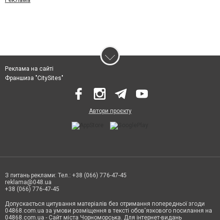
Реклама на сайті
Франшиза "CitySites"
Автори проєкту
З питань реклами: Тел.: +38 (066) 776-47-45
reklama@048.ua
+38 (066) 776-47-45
Допускається цитування матеріалів без отримання попередньої згоди
04868.com.ua за умови розміщення в тексті обов'язкового посилання на
04868.com.ua - Сайт міста Чорноморська. Для інтернет-видань