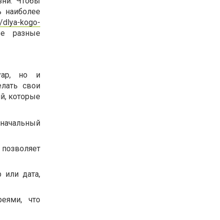
зни. Чтобы
ь наиболее
/dlya-kogo-
ые разные
уар, но и
елать свои
й, которые
оначальный
 позволяет
 или дата,
еями, что