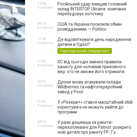
12:43,
Російський удар знищив головний
6 серпня
склад INTERTOP Ukraine: компанія
перебудовує логістику
09:19,
США та Україна посилили обмін
6 серпня
розвідданими, — Politico
17:34,
Де відсвяткувати день народження
5 серпня
дитини в Одесі?
Партнерський спецпроєкт
17:00,
ЄС від сьогодні змінює правила
4 серпня
захисту для чоловіків призовного
віку: хто не зможе його отримати
16:47,
Дрони знову атакували склади
4 серпня
Wildberries та нафтопереробний
завод у Росії
10:00,
У «Резерв+» стався масштабний збій:
4 серпня
користувачі не можуть увійти до
програми
08:10,
У рази дешевша за ракети-
4 серпня
перехоплювачі для Patriot: розкрито
нові деталі про ракету FP-7.x