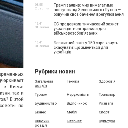
08:55,
Трамп заявив: мир вимагатиме
2 серпня
поступок від Зеленського і Путіна —
озвучив своє бачення врегулювання
18:41,
ЄС продовжив тимчасовий захист
31 липня
українців: нові правила для
військовозобов’язаних
16:41,
Безмитний ліміт у 150 євро хочуть
31 липня
скасувати: що зміниться для
українців
Рубрики новин
овременных
черкивает
Загальний
Техніка
Здоров'я
розділ
e в Киеве
зни, так и
Туризм
Нерухомість
Транспорт
ов? В этой
Будівництво
Відпочинок
Розваги
 советы по
Бізнес
Меблі
Спорт
Жіночий
Інтернет
Культура
розділ