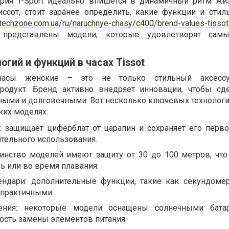
ерия T-Sport идеально впишется в динамичный ритм жи
ссот, стоит заранее определить, какие функции и стил
/techzone.com.ua/ru/naruchnye-chasy/c400/brend-values-tissot
редставлены модели, которые удовлетворят сам
огий и функций в часах Tissot
часы женские – это не только стильный аксесс
родукт. Бренд активно внедряет инновации, чтобы сд
ными и долговечными. Вот несколько ключевых технологи
ких моделях:
: защищает циферблат от царапин и сохраняет его перв
тельного использования.
инство моделей имеют защиту от 30 до 100 метров, что
ь или во время плавания.
ндари: дополнительные функции, такие как секундомер
 практичными.
ения: некоторые модели оснащены солнечными батар
ость замены элементов питания.