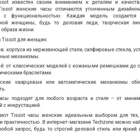
ssot известен своим вниманием к деталям и качеству
Tissot женские часы отличаются утонченным дизайном
ся с функциональностью. Каждая модель создается
нной женщины, будь то деловая леди, творческая лич
 образа жизни.
Tissot для женщин:
в: корпуса из нержавеющей стали, сапфировые стекла, ус
жные механизмы.
ей: от классических моделей с кожаными ремешками до 
ическими браслетами.
рские кварцевые или автоматические механизмы обе
ть.
часы подходят для любого возраста и стиля – от мини
 с инкрустацией.
лают Tissot часы женские идеальным выбором для тех,
и практичностью. В интернет-магазине Techzone можно на
юбой запрос, будь то строгий деловой стиль или яркий 