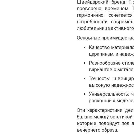
Швейцарский бренд Ti
проверено временем. 
гармонично сочетает
потребностей совреме
любительница активного
Основные преимущества 
Качество материало
царапинам, и наде
Разнообразие стил
вариантов с металл
Точность: швейца
высокую надежнос
Универсальность: 
роскошных моделей
Эти характеристики де
баланс между эстетикой 
которые подойдут под л
вечернего образа.