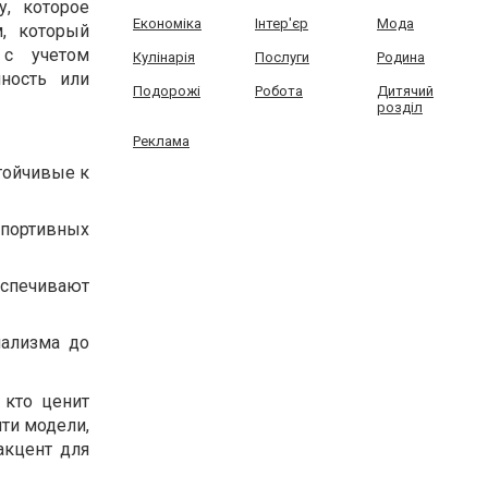
, которое
Економіка
Інтер'єр
Мода
, который
 с учетом
Кулінарія
Послуги
Родина
ность или
Подорожі
Робота
Дитячий
розділ
Реклама
тойчивые к
спортивных
спечивают
мализма до
 кто ценит
йти модели,
акцент для