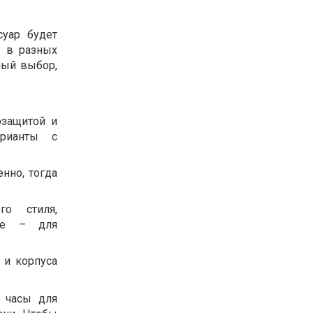
суар будет
ы в разных
ный выбор,
озащитой и
рианты с
нно, тогда
го стиля,
ные – для
 и корпуса
е часы для