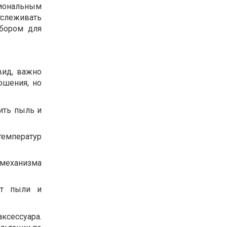
циональным
тслеживать
бором для
вид, важно
ошения, но
ить пыль и
температур
 механизма
от пыли и
ксессуара.