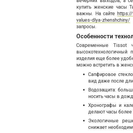
вечерних выходов, а с
купить женские часы Ти
важны. На сайте
https:/
values-dlya-zhenshchiny/
п
запросы.
Особенности технол
Современные Tissot 
высокотехнологичный п
изделия еще более удоб
можно встретить в женс
Сапфировое стекло
вид даже после дли
Водозащита: больш
носить часы в дожд
Хронографы и кале
делают часы более
Экологичные реш
снижает необходим