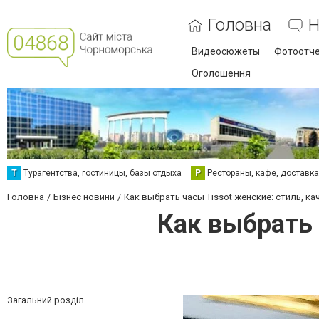
Головна
Н
Видеосюжеты
Фотоотч
Оголошення
Т
Турагентства, гостиницы, базы отдыха
Р
Рестораны, кафе, доставк
Головна
Бізнес новини
Как выбрать часы Tissot женские: стиль, к
Как выбрать 
Загальний розділ