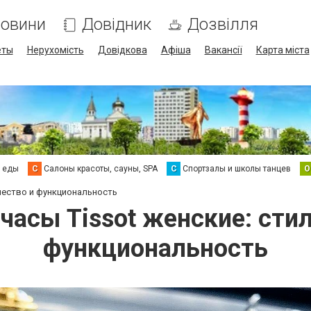
овини
Довідник
Дозвілля
еты
Нерухомість
Довідкова
Афіша
Вакансії
Карта міста
а еды
С
Салоны красоты, сауны, SPA
С
Спортзалы и школы танцев
О
ачество и функциональность
часы Tissot женские: стил
функциональность