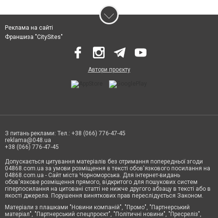
Реклама на сайті
Франшиза "CitySites"
Автори проєкту
З питань реклами: Тел.: +38 (066) 776-47-45
reklama@048.ua
+38 (066) 776-47-45
Допускається цитування матеріалів без отримання попередньої згоди
04868.com.ua за умови розміщення в тексті обов'язкового посилання на
04868.com.ua - Сайт міста Чорноморська. Для інтернет-видань
обов'язкове розміщення прямого, відкритого для пошукових систем
гіперпосилання на цитовані статті не нижче другого абзацу в тексті або в
якості джерела. Порушення виняткових прав переслідується Законом.
Матеріали з плашками "Новини компаній", "Промо", "Партнерський
матеріал", "Партнерський спецпроєкт", "Політичні новини", "Пресреліз",