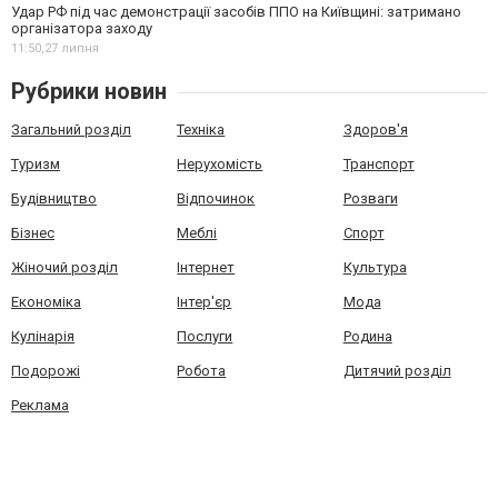
Удар РФ під час демонстрації засобів ППО на Київщині: затримано
організатора заходу
11:50,
27 липня
Рубрики новин
Загальний розділ
Техніка
Здоров'я
Туризм
Нерухомість
Транспорт
Будівництво
Відпочинок
Розваги
Бізнес
Меблі
Спорт
Жіночий розділ
Інтернет
Культура
Економіка
Інтер'єр
Мода
Кулінарія
Послуги
Родина
Подорожі
Робота
Дитячий розділ
Реклама