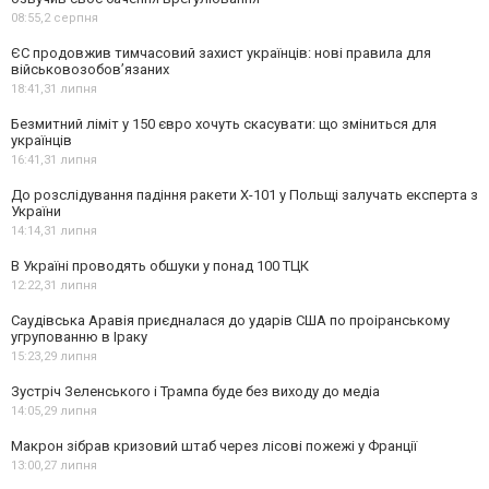
08:55,
2 серпня
ЄС продовжив тимчасовий захист українців: нові правила для
військовозобов’язаних
18:41,
31 липня
Безмитний ліміт у 150 євро хочуть скасувати: що зміниться для
українців
16:41,
31 липня
До розслідування падіння ракети Х-101 у Польщі залучать експерта з
України
14:14,
31 липня
В Україні проводять обшуки у понад 100 ТЦК
12:22,
31 липня
Саудівська Аравія приєдналася до ударів США по проіранському
угрупованню в Іраку
15:23,
29 липня
Зустріч Зеленського і Трампа буде без виходу до медіа
14:05,
29 липня
Макрон зібрав кризовий штаб через лісові пожежі у Франції
13:00,
27 липня