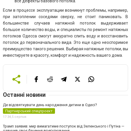
все дефекты базового потолка.
Если в процессе эксплуатации возникнут проблемы, например,
при затоплении соседями сверху, не стоит паниковать. В
большинстве случаев натяжной потолок выдерживает
большое количество воды, и специалисты по ремонт натяжных
потолков Одесса смогут аккуратно слить воду и восстановить
потолок до первоначального вида. Это еще одно неоспоримое
преимущество такого решения. Выбирая натяжные потолки, вы
инвестируете в красоту, комфорт и надежность вашего дома.
Останні новини
Де відсвяткувати день народження дитини в Одесі?
Партнерський спецпроєкт
17:34,
5 серпня
Трамп заявив: мир вимагатиме поступок від Зеленського і Путіна —
озвучив своє бачення врегулювання