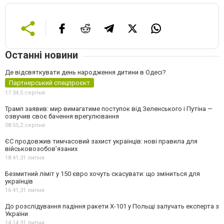
Останні новини
Де відсвяткувати день народження дитини в Одесі?
Партнерський спецпроєкт
17:34,
5 серпня
Трамп заявив: мир вимагатиме поступок від Зеленського і Путіна —
озвучив своє бачення врегулювання
08:55,
2 серпня
ЄС продовжив тимчасовий захист українців: нові правила для
військовозобов’язаних
18:41,
31 липня
Безмитний ліміт у 150 євро хочуть скасувати: що зміниться для
українців
16:41,
31 липня
До розслідування падіння ракети Х-101 у Польщі залучать експерта з
України
14:14,
31 липня