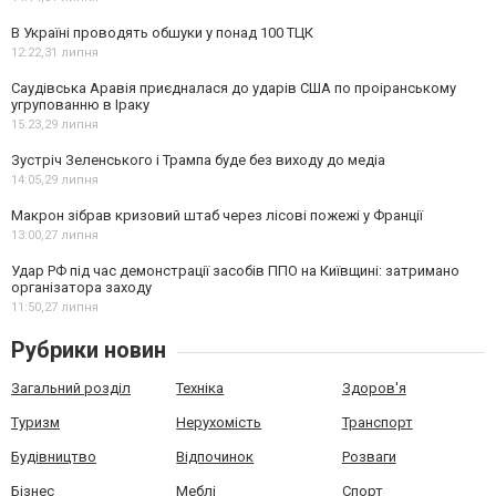
В Україні проводять обшуки у понад 100 ТЦК
12:22,
31 липня
Саудівська Аравія приєдналася до ударів США по проіранському
угрупованню в Іраку
15:23,
29 липня
Зустріч Зеленського і Трампа буде без виходу до медіа
14:05,
29 липня
Макрон зібрав кризовий штаб через лісові пожежі у Франції
13:00,
27 липня
Удар РФ під час демонстрації засобів ППО на Київщині: затримано
організатора заходу
11:50,
27 липня
Рубрики новин
Загальний розділ
Техніка
Здоров'я
Туризм
Нерухомість
Транспорт
Будівництво
Відпочинок
Розваги
Бізнес
Меблі
Спорт