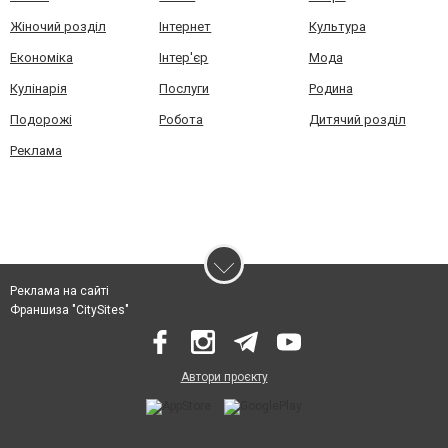
Жіночий розділ
Інтернет
Культура
Економіка
Інтер'єр
Мода
Кулінарія
Послуги
Родина
Подорожі
Робота
Дитячий розділ
Реклама
Реклама на сайті
Франшиза "CitySites"
Автори проєкту