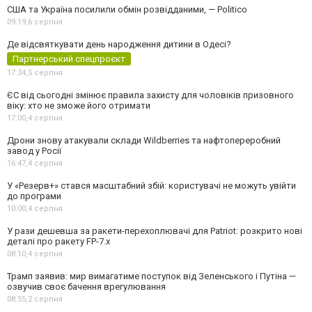
США та Україна посилили обмін розвідданими, — Politico
09:19,
6 серпня
Де відсвяткувати день народження дитини в Одесі?
Партнерський спецпроєкт
17:34,
5 серпня
ЄС від сьогодні змінює правила захисту для чоловіків призовного
віку: хто не зможе його отримати
17:00,
4 серпня
Дрони знову атакували склади Wildberries та нафтопереробний
завод у Росії
16:47,
4 серпня
У «Резерв+» стався масштабний збій: користувачі не можуть увійти
до програми
10:00,
4 серпня
У рази дешевша за ракети-перехоплювачі для Patriot: розкрито нові
деталі про ракету FP-7.x
08:10,
4 серпня
Трамп заявив: мир вимагатиме поступок від Зеленського і Путіна —
озвучив своє бачення врегулювання
08:55,
2 серпня