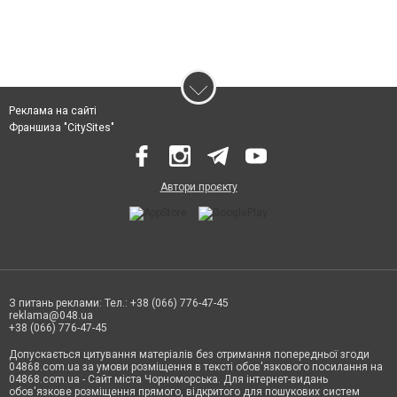
Реклама на сайті
Франшиза "CitySites"
Автори проєкту
З питань реклами: Тел.: +38 (066) 776-47-45
reklama@048.ua
+38 (066) 776-47-45
Допускається цитування матеріалів без отримання попередньої згоди
04868.com.ua за умови розміщення в тексті обов'язкового посилання на
04868.com.ua - Сайт міста Чорноморська. Для інтернет-видань
обов'язкове розміщення прямого, відкритого для пошукових систем