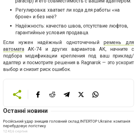
paraclip) и его совместимость с вашим адаптером.
Регулировка: хватает ли хода для работы «на
броне» и без неё?
Надёжность: качество швов, отсутствие люфтов,
гарантийные условия продавца.
Если нужен надёжный одноточечный
ремень для
автомата
АК-74 и других вариантов АК, начните с
подбора модификации крепления под ваш приклад/
адаптер и посмотрите решения в Ragnarok — это ускорит
выбор и снизит риск ошибок.
Останні новини
Російський удар знищив головний склад INTERTOP Ukraine: компанія
перебудовує логістику
12:43,
6 серпня