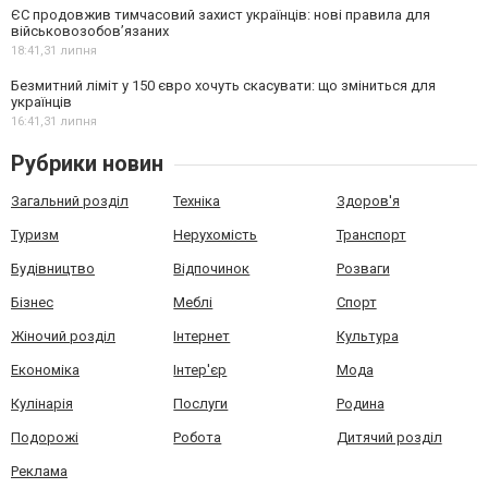
ЄС продовжив тимчасовий захист українців: нові правила для
військовозобов’язаних
18:41,
31 липня
Безмитний ліміт у 150 євро хочуть скасувати: що зміниться для
українців
16:41,
31 липня
Рубрики новин
Загальний розділ
Техніка
Здоров'я
Туризм
Нерухомість
Транспорт
Будівництво
Відпочинок
Розваги
Бізнес
Меблі
Спорт
Жіночий розділ
Інтернет
Культура
Економіка
Інтер'єр
Мода
Кулінарія
Послуги
Родина
Подорожі
Робота
Дитячий розділ
Реклама