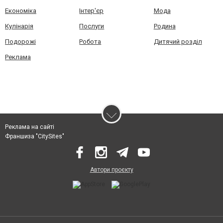
Економіка
Інтер'єр
Мода
Кулінарія
Послуги
Родина
Подорожі
Робота
Дитячий розділ
Реклама
Реклама на сайті
Франшиза "CitySites"
Автори проєкту