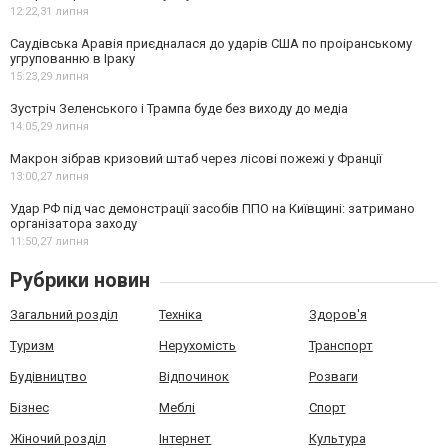
12:22,
31 липня
Саудівська Аравія приєдналася до ударів США по проіранському
угрупованню в Іраку
15:23,
29 липня
Зустріч Зеленського і Трампа буде без виходу до медіа
14:05,
29 липня
Макрон зібрав кризовий штаб через лісові пожежі у Франції
13:00,
27 липня
Удар РФ під час демонстрації засобів ППО на Київщині: затримано
організатора заходу
11:50,
27 липня
Рубрики новин
Загальний розділ
Техніка
Здоров'я
Туризм
Нерухомість
Транспорт
Будівництво
Відпочинок
Розваги
Бізнес
Меблі
Спорт
Жіночий розділ
Інтернет
Культура