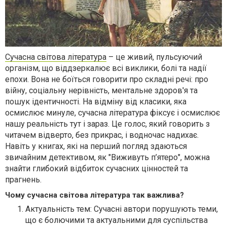
Сучасна світова література
– це живий, пульсуючий
організм, що віддзеркалює всі виклики, болі та надії
епохи. Вона не боїться говорити про складні речі: про
війну, соціальну нерівність, ментальне здоров'я та
пошук ідентичності. На відміну від класики, яка
осмислює минуле, сучасна література фіксує і осмислює
нашу реальність тут і зараз. Це голос, який говорить з
читачем відверто, без прикрас, і водночас надихає.
Навіть у книгах, які на перший погляд здаються
звичайним детективом, як "Виживуть п’ятеро", можна
знайти глибокий відбиток сучасних цінностей та
прагнень.
Чому сучасна світова література так важлива?
Актуальність тем: Сучасні автори порушують теми,
що є болючими та актуальними для суспільства