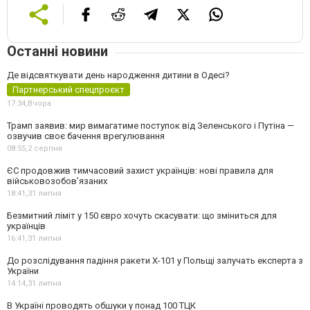
Останні новини
Де відсвяткувати день народження дитини в Одесі?
Партнерський спецпроєкт
17:34,
Вчора
Трамп заявив: мир вимагатиме поступок від Зеленського і Путіна —
озвучив своє бачення врегулювання
08:55,
2 серпня
ЄС продовжив тимчасовий захист українців: нові правила для
військовозобов’язаних
18:41,
31 липня
Безмитний ліміт у 150 євро хочуть скасувати: що зміниться для
українців
16:41,
31 липня
До розслідування падіння ракети Х-101 у Польщі залучать експерта з
України
14:14,
31 липня
В Україні проводять обшуки у понад 100 ТЦК