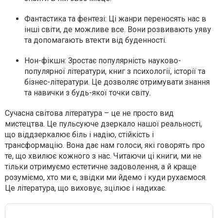
Фантастика та фентезі: Ці жанри переносять нас в
інші світи, де можливе все. Вони розвивають уяву
та допомагають втекти від буденності.
Нон-фікшн: Зростає популярність науково-
популярної літератури, книг з психології, історії та
бізнес-літератури. Це дозволяє отримувати знання
та навички з будь-якої точки світу.
Сучасна світова література – це не просто вид
мистецтва. Це пульсуюче дзеркало нашої реальності,
що віддзеркалює біль і надію, стійкість і
трансформацію. Вона дає нам голоси, які говорять про
те, що хвилює кожного з нас. Читаючи ці книги, ми не
тільки отримуємо естетичне задоволення, а й краще
розуміємо, хто ми є, звідки ми йдемо і куди рухаємося.
Це література, що виховує, зцілює і надихає.