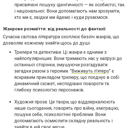
присвячені пошуку ідентичності — як особистої, так
і національної. Вони допомагають нам зрозуміти,
хто ми є, звідки ми йдемо і куди рухаємося.
Жанрове розмаїття: від реальності до фантазії
Сучасна світова література охоплює безліч жанрів, що
дозволяє кожному знайти щось до душі.
Трилери та детективи: Ці жанри є одними з
найпопулярніших. Вони тримають нас у напрузі до
останньої сторінки, змушуючи розгадувати
загадки разом з героями. "
Виживуть п’ятеро
" є
яскравим прикладом трилеру, що поєднує в собі
динамічний сюжет, несподівані повороти та
глибоку психологію персонажів.
Художня проза: Це твори, що віддзеркалюють
наше сьогодення, говорять про війну, еміграцію,
пошуки себе, психологічні проблеми. Вони
допомагають осмислити складну реальність і
знайти в ній своє місце.