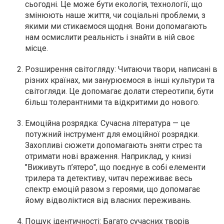
сьогодні. Це може бути екологія, технології, що
змінюють наше життя, чи соціальні проблеми, з
якими ми стикаємося щодня. Вони допомагають
нам осмислити реальність і знайти в ній своє
місце.
Розширення світогляду: Читаючи твори, написані в
різних країнах, ми занурюємося в інші культури та
світогляди. Це допомагає долати стереотипи, бути
більш толерантними та відкритими до нового.
Емоційна розрядка: Сучасна література — це
потужний інструмент для емоційної розрядки.
Захопливі сюжети допомагають зняти стрес та
отримати нові враження. Наприклад, у книзі
"Виживуть п’ятеро", що поєднує в собі елементи
трилера та детективу, читач переживає весь
спектр емоцій разом з героями, що допомагає
йому відволіктися від власних переживань.
Пошук ідентичності: Багато сучасних творів