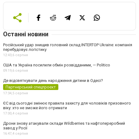
Останні новини
Російський удар знищив головний склад INTERTOP Ukraine: компанія
перебудовує логістику
12:43,
6 серпня
США та Україна посилили обмін розвідданими, — Politico
09:19,
6 серпня
Де відсвяткувати день народження дитини в Одесі?
Партнерський спецпроєкт
17:34,
5 серпня
ЄС від сьогодні змінює правила захисту для чоловіків призовного
віку: хто не зможе його отримати
17:00,
4 серпня
Дрони знову атакували склади Wildberries та нафтопереробний
завод у Росії
16:47,
4 серпня