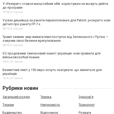
У «Резерв+» стався масштабний збій: користувачі не можуть увійти
до програми
10:00,
4 серпня
У рази дешевша за ракети-перехоплювачі для Patriot: розкрито нові
деталі про ракету FP-7.x
08:10,
4 серпня
Трамп заявив: мир вимагатиме поступок від Зеленського і Путіна —
озвучив своє бачення врегулювання
08:55,
2 серпня
ЄС продовжив тимчасовий захист українців: нові правила для
військовозобов’язаних
18:41,
31 липня
Безмитний ліміт у 150 євро хочуть скасувати: що зміниться для
українців
16:41,
31 липня
Рубрики новин
Загальний розділ
Техніка
Здоров'я
Туризм
Нерухомість
Транспорт
Будівництво
Відпочинок
Розваги