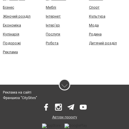
Бізнес
Меблі
Спорт
Жіночий розділ
Інтернет
Культура
Економіка
Інтер'єр
Мода
Кулінарія
Послуги
Родина
Подорожі
Робота
Дитячий розділ
Реклама
Реклама на сайті
Франшиза "CitySites"
Автори проєкту