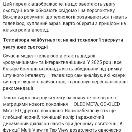
Цей перелік відображає те, на що звертають увагу
сьогодні, коли обирають свідомо і на перспективу.
Важливо розуміти, що технології розвиваються, і навіть
телевізор, куплений зараз, варто обирати з прицілом на
кілька років вперед.
Телевізори майбутнього: на які технології звернути
увагу вже сьогодні
Сучасні моделі телевізорів стають дедалі
«розумнішими» та інтерактивнішими. У 2025 році все
більше брендів впроваджують вбудовану підтримку
штучного інтелекту — телевізор сам аналізує, які жанри
ви переглядаєте найчастіше, і пропонує персоналізовані
рекомендації.
Також варто звернути увагу на появу телевізорів з
матрицями нового покоління — OLED META, QD‑OLED,
Mini LED другого покоління. Вони забезпечують ще
глибший чорний, точніший колір і вражаючий
динамічний діапазон навіть при денному освітленні. А
функції Multi View та Tap View дозволяють одночасно