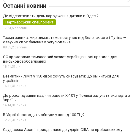
Останні новини
Де відсвяткувати день народження дитини в Одесі?
Партнерський спецпроєкт
17:34,
5 серпня
Трамп заявив: мир вимагатиме поступок від Зеленського і Путіна —
озвучив своє бачення врегулювання
08:55,
2 серпня
ЄС продовжив тимчасовий захист українців: нові правила для
військовозобов’язаних
18:41,
31 липня
Безмитний ліміт у 150 євро хочуть скасувати: що зміниться для
українців
16:41,
31 липня
До розслідування падіння ракети Х-101 у Польщі залучать експерта з
України
14:14,
31 липня
В Україні проводять обшуки у понад 100 ТЦК
12:22,
31 липня
Саудівська Аравія приєдналася до ударів США по проіранському