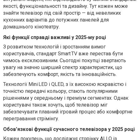
якості, функціональності та дизайну. Тут кожен може
знайти телевізор під свій простір — від невеликих
кухонних варіантів до потужних панелей для
домашнього кінотеатру.
Які функції справді важливі у 2025‑му році
З розвитком технологій і зростанням вимог
користувачів, стандарт Smart TV вже перестав бути
чимось ексклюзивним. Сьогодні покупці звертають
увагу на значно ширший спектр характеристик, що
забезпечують комфорт, якість та інноваційність.
Технології Mini LED і QLED, з їх високою яскравістю і
точністю передачі кольору, стають популярними
рішеннями у середньому і преміум сегментах. Однак
користувачі також хочуть, щоб телевізор міг
забезпечувати плавний ігровий процес або комфортне
перегравання стрімінгу.
Обов’язкові функції сучасного телевізора у 2025 році
Кожен покупець, що досліджує сторінку ALLO із