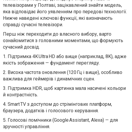
телевізорами у Полтаві, зацікавлений знайти модель,
яка відповідає його уявленням про передові технології.
Нижче наведені ключові функції, які визначають
справді сучасні телевізори.
Перш ніж переходити до власного вибору, варто
ознайомитися з головними моментами, що формують
сучасний досвід.
1.
Підтримка 4K Ultra HD або вище (наприклад, 8K), адже
якість зображення — фундамент перегляду.
2.
Висока частота оновлення (120 Гц і вище), особливо
важлива для геймерів і динамічних сцен.
3.
Підтримка HDR, щоб картинка мала насичені кольори
й контрастність.
4.
Smart TV з доступом до стрімінгових платформ,
браузера, додатків і голосового керування.
5.
Голосові помічники (Google Assistant, Alexa) — для
зручності управління.