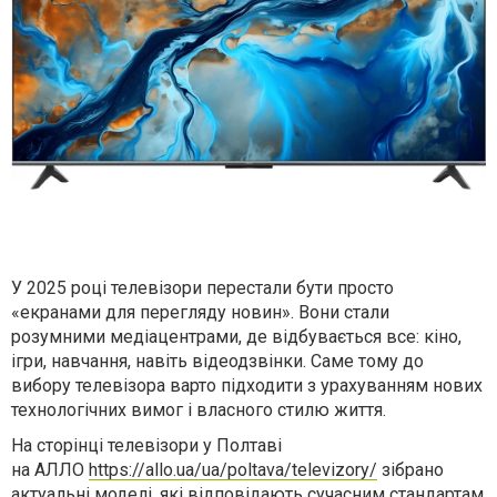
У 2025 році телевізори перестали бути просто
«екранами для перегляду новин». Вони стали
розумними медіацентрами, де відбувається все: кіно,
ігри, навчання, навіть відеодзвінки. Саме тому до
вибору телевізора варто підходити з урахуванням нових
технологічних вимог і власного стилю життя.
На сторінці телевізори у Полтаві
на
АЛЛО
https://allo.ua/ua/poltava/televizory/
зібрано
актуальні моделі, які відповідають сучасним стандартам