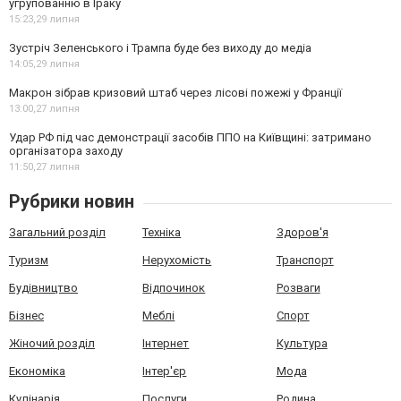
угрупованню в Іраку
15:23,
29 липня
Зустріч Зеленського і Трампа буде без виходу до медіа
14:05,
29 липня
Макрон зібрав кризовий штаб через лісові пожежі у Франції
13:00,
27 липня
Удар РФ під час демонстрації засобів ППО на Київщині: затримано
організатора заходу
11:50,
27 липня
Рубрики новин
Загальний розділ
Техніка
Здоров'я
Туризм
Нерухомість
Транспорт
Будівництво
Відпочинок
Розваги
Бізнес
Меблі
Спорт
Жіночий розділ
Інтернет
Культура
Економіка
Інтер'єр
Мода
Кулінарія
Послуги
Родина