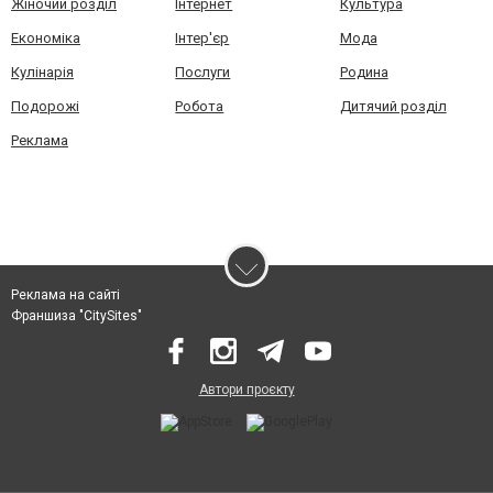
Жіночий розділ
Інтернет
Культура
Економіка
Інтер'єр
Мода
Кулінарія
Послуги
Родина
Подорожі
Робота
Дитячий розділ
Реклама
Реклама на сайті
Франшиза "CitySites"
Автори проєкту