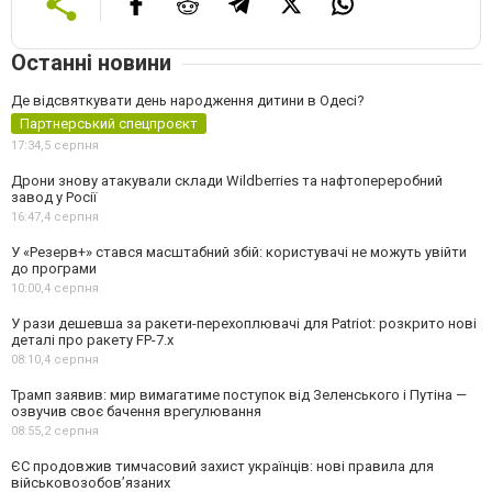
Останні новини
Де відсвяткувати день народження дитини в Одесі?
Партнерський спецпроєкт
17:34,
5 серпня
Дрони знову атакували склади Wildberries та нафтопереробний
завод у Росії
16:47,
4 серпня
У «Резерв+» стався масштабний збій: користувачі не можуть увійти
до програми
10:00,
4 серпня
У рази дешевша за ракети-перехоплювачі для Patriot: розкрито нові
деталі про ракету FP-7.x
08:10,
4 серпня
Трамп заявив: мир вимагатиме поступок від Зеленського і Путіна —
озвучив своє бачення врегулювання
08:55,
2 серпня
ЄС продовжив тимчасовий захист українців: нові правила для
військовозобов’язаних