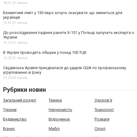
18:41,
31 липня
Безмитний ліміт у 150 євро хочуть скасувати: що зміниться для
українців
16:41,
31 липня
До розслідування падіння ракети Х-101 у Польщі залучать експерта з
України
14:14,
31 липня
В Україні проводять обшуки у понад 100 ТЦК
12:22,
31 липня
Саудівська Аравія приєдналася до ударів США по проіранському
угрупованню в Іраку
15:23,
29 липня
Рубрики новин
Загальний розділ
Техніка
Здоров'я
Туризм
Нерухомість
Транспорт
Будівництво
Відпочинок
Розваги
Бізнес
Меблі
Спорт