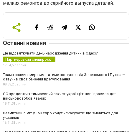
мелких ремонтов до серийного выпуска деталей.
Останні новини
Де відсвяткувати день народження дитини в Одесі?
Партнерський спецпроєкт
17:34,
5 серпня
Трамп заявив: мир вимагатиме поступок від Зеленського і Путіна —
озвучив своє бачення врегулювання
08:55,
2 серпня
ЄС продовжив тимчасовий захист українців: нові правила для
військовозобов’язаних
18:41,
31 липня
Безмитний ліміт у 150 євро хочуть скасувати: що зміниться для
українців
16:41,
31 липня