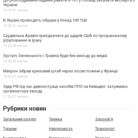
До розслідування падіння ракети Х-101 у Польщі залучать експерта з
України
14:14,
31 липня
В Україні проводять обшуки у понад 100 ТЦК
12:22,
31 липня
Саудівська Аравія приєдналася до ударів США по проіранському
угрупованню в Іраку
15:23,
29 липня
Зустріч Зеленського і Трампа буде без виходу до медіа
14:05,
29 липня
Макрон зібрав кризовий штаб через лісові пожежі у Франції
13:00,
27 липня
Удар РФ під час демонстрації засобів ППО на Київщині: затримано
організатора заходу
11:50,
27 липня
Рубрики новин
Загальний розділ
Техніка
Здоров'я
Туризм
Нерухомість
Транспорт