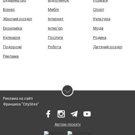
Будівництво
Відпочинок
Розваги
Бізнес
Меблі
Спорт
Жіночий розділ
Інтернет
Культура
Економіка
Інтер'єр
Мода
Кулінарія
Послуги
Родина
Подорожі
Робота
Дитячий розділ
Реклама
Реклама на сайті
Франшиза "CitySites"
Автори проєкту