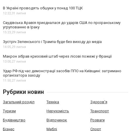
В Україні проводять обшуки у понад 100 ТЦК
12:22,
31 липня
Саудівська Аравія приєдналася до ударів США по проіранському
угрупованню в Іраку
15:23,
29 липня
Зустріч Зеленського і Трампа буде без виходу до медіа
14:05,
29 липня
Макрон зібрав кризовий штаб через лісові пожежі у Франції
13:00,
27 липня
Удар РФ під час демонстрації засобів ППО на Київщині: затримано
організатора заходу
11:50,
27 липня
Рубрики новин
Загальний розділ
Техніка
Здоров'я
Туризм
Нерухомість
Транспорт
Будівництво
Відпочинок
Розваги
Бізнес
Меблі
Спорт