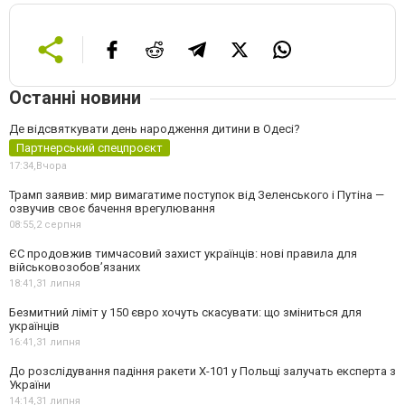
Останні новини
Де відсвяткувати день народження дитини в Одесі?
Партнерський спецпроєкт
17:34,
Вчора
Трамп заявив: мир вимагатиме поступок від Зеленського і Путіна —
озвучив своє бачення врегулювання
08:55,
2 серпня
ЄС продовжив тимчасовий захист українців: нові правила для
військовозобов’язаних
18:41,
31 липня
Безмитний ліміт у 150 євро хочуть скасувати: що зміниться для
українців
16:41,
31 липня
До розслідування падіння ракети Х-101 у Польщі залучать експерта з
України
14:14,
31 липня