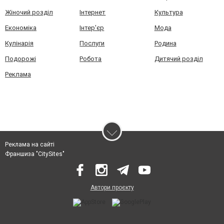
Жіночий розділ
Інтернет
Культура
Економіка
Інтер'єр
Мода
Кулінарія
Послуги
Родина
Подорожі
Робота
Дитячий розділ
Реклама
Реклама на сайті
Франшиза "CitySites"
Автори проєкту