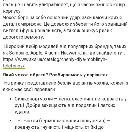
пальців і навіть ультрафіолет, що з часом змінює колір
корпусу.
Чохол бере на себе основний удар, захищаючи крихкі
деталі смартфона. Це дозволяє зберегти його зовнішній
вигляд і функціональність, а також знижує ризик
дорогого ремонту.
Широкий вибір моделей від популярних брендів, таких
як Samsung, Apple, Xiaomi, Huawei та ін., ви знайдете тут:
https://www.aks.ua/catalog/chehly-dlya-mobilnyh-
telefonov/
.
Який чохол обрати? Розбираємось у варіантах
На ринку представлено безліч варіантів чохлів, кожен з
яких має свої переваги:
Силіконові чохли — легкі, еластичні, не ковзають у
руці. Добре захищають від подряпин і легких
ударів.
TPU-чохли (термопластичний поліуретан) —
поєднують гнучкість і міцність, стійкі до