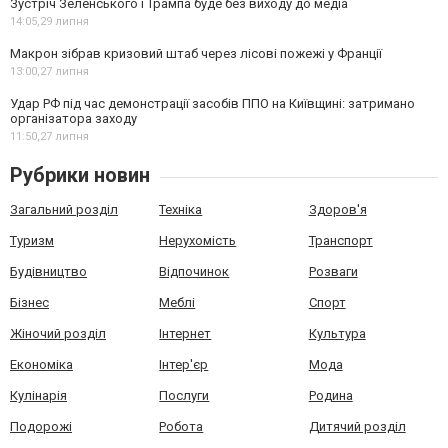
Зустріч Зеленського і Трампа буде без виходу до медіа
14:05,
29 липня
Макрон зібрав кризовий штаб через лісові пожежі у Франції
13:00,
27 липня
Удар РФ під час демонстрації засобів ППО на Київщині: затримано
організатора заходу
11:50,
27 липня
Рубрики новин
Загальний розділ
Техніка
Здоров'я
Туризм
Нерухомість
Транспорт
Будівництво
Відпочинок
Розваги
Бізнес
Меблі
Спорт
Жіночий розділ
Інтернет
Культура
Економіка
Інтер'єр
Мода
Кулінарія
Послуги
Родина
Подорожі
Робота
Дитячий розділ