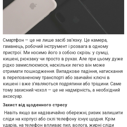
Смартфон — це не лише засіб зв’язку. Це камера,
гаманець, робочий інструмент і розвага в одному
пристрої. Ми носимо його з собою скрізь: у сумці,
кишені, рюкзаку чи просто в руках. Але при цьому дуже
рідко замислюємося, наскільки легко він може
отримати пошкодження. Випадкове падіння, натискання
в переповненому транспорті або звичайні ключі в
кишені і вже з’являються подряпини або тріщини. Саме
тому захисний чохол — це не надмірність, а необхідний
аксесуар.
Захист від щоденного стресу
Навіть якщо ви надзвичайно обережні, ризик залишити
сліди на корпусі або склі телефону існує щодня. Крім
ударів, на телефон впливає пил, волога, жирні сліди