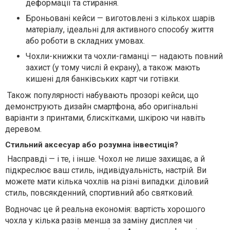
деформації та стирання.
Броньовані кейси — виготовлені з кількох шарів
матеріалу, ідеальні для активного способу життя
або роботи в складних умовах.
Чохли-книжки та чохли-гаманці — надають повний
захист (у тому числі й екрану), а також мають
кишені для банківських карт чи готівки.
Також популярності набувають прозорі кейси, що
демонструють дизайн смартфона, або оригінальні
варіанти з принтами, блискітками, шкірою чи навіть
деревом.
Стильний аксесуар або розумна інвестиція?
Насправді — і те, і інше. Чохол не лише захищає, а й
підкреслює ваш стиль, індивідуальність, настрій. Ви
можете мати кілька чохлів на різні випадки: діловий
стиль, повсякденний, спортивний або святковий.
Водночас це й реальна економія: вартість хорошого
чохла у кілька разів менша за заміну дисплея чи