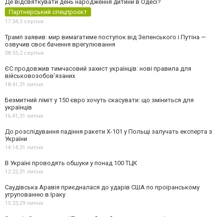
Де відсвяткувати день народження дитини в Одесі?
Партнерський спецпроєкт
17:34,
5 серпня
Трамп заявив: мир вимагатиме поступок від Зеленського і Путіна —
озвучив своє бачення врегулювання
08:55,
2 серпня
ЄС продовжив тимчасовий захист українців: нові правила для
військовозобов’язаних
18:41,
31 липня
Безмитний ліміт у 150 євро хочуть скасувати: що зміниться для
українців
16:41,
31 липня
До розслідування падіння ракети Х-101 у Польщі залучать експерта з
України
14:14,
31 липня
В Україні проводять обшуки у понад 100 ТЦК
12:22,
31 липня
Саудівська Аравія приєдналася до ударів США по проіранському
угрупованню в Іраку
15:23,
29 липня