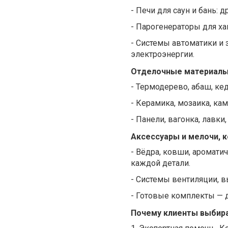
-
Печи для саун и бань: 
-
Парогенераторы для ха
-
Системы автоматики и з
электроэнергии.
Отделочные материал
-
Термодерево, абаш, ке
-
Керамика, мозаика, ка
-
Панели, вагонка, лавки
Аксессуары и мелочи, 
-
Вёдра, ковши, ароматич
каждой детали.
-
Системы вентиляции, в
-
Готовые комплекты — дл
Почему клиенты выбира