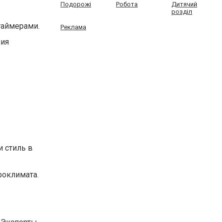
Подорожі
Робота
Дитячий
розділ
таймерами.
Реклама
мия
и стиль в
роклимата.