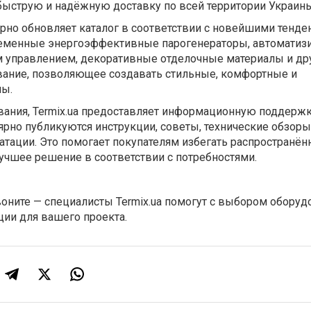
быструю и надёжную доставку по всей территории Украины
ярно обновляет каталог в соответствии с новейшими тенд
ременные энергоэффективные парогенераторы, автомати
м управлением, декоративные отделочные материалы и др
ание, позволяющее создавать стильные, комфортные и
ны.
ания, Termix.ua предоставляет информационную поддерж
лярно публикуются инструкции, советы, технические обзоры
тации. Это помогает покупателям избегать распространё
учшее решение в соответствии с потребностями.
воните — специалисты Termix.ua помогут с выбором оборуд
ции для вашего проекта.