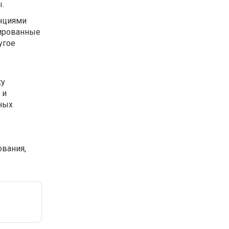
.
енциями
зированные
угое
ку
 и
нных
ования,