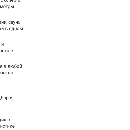
. Эксперты
аметры
ани, сауны
ка в одном
 и
ного в
ся в любой
жка на
дбор и
щих в
гистике