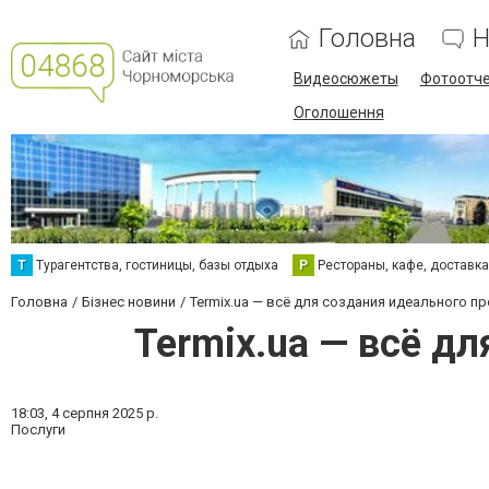
Головна
Н
Видеосюжеты
Фотоотч
Оголошення
Т
Турагентства, гостиницы, базы отдыха
Р
Рестораны, кафе, доставк
Головна
Бізнес новини
Termix.ua — всё для создания идеального п
Termix.ua — всё д
18:03,
4 серпня 2025 р.
Послуги