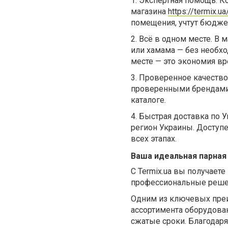
1.
Экспертная помощь. Ко
магазина
https://termix.ua
помещения, учтут бюдже
2.
Всё в одном месте. В 
или хамама — без необхо
месте — это экономия в
3.
Проверенное качество.
проверенными брендами.
каталоге.
4.
Быстрая доставка по У
регион Украины. Доступ
всех этапах.
Ваша идеальная парная
С Termix.ua вы получает
профессиональные реше
Одним из ключевых преи
ассортимента оборудован
сжатые сроки. Благодар