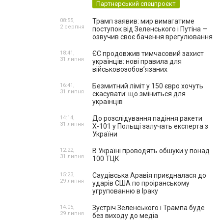
Партнерський спецпроєкт
08:55,
Трамп заявив: мир вимагатиме
2 серпня
поступок від Зеленського і Путіна —
озвучив своє бачення врегулювання
18:41,
ЄС продовжив тимчасовий захист
31 липня
українців: нові правила для
військовозобов’язаних
16:41,
Безмитний ліміт у 150 євро хочуть
31 липня
скасувати: що зміниться для
українців
14:14,
До розслідування падіння ракети
31 липня
Х-101 у Польщі залучать експерта з
України
12:22,
В Україні проводять обшуки у понад
31 липня
100 ТЦК
15:23,
Саудівська Аравія приєдналася до
29 липня
ударів США по проіранському
угрупованню в Іраку
14:05,
Зустріч Зеленського і Трампа буде
29 липня
без виходу до медіа