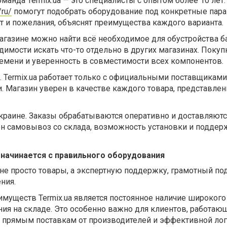
манда Termix.ua — это специалисты с опытом более 10 лет
/ru/
помогут подобрать оборудование под конкретные пар
т и пожелания, объяснят преимущества каждого варианта.
магазине можно найти всё необходимое для обустройства б
димости искать что-то отдельно в других магазинах. Покуп
ремени и уверенность в совместимости всех компонентов.
 Termix.ua работает только с официальными поставщиками
 Магазин уверен в качестве каждого товара, представлен
краине. Заказы обрабатываются оперативно и доставляют
ен самовывоз со склада, возможность установки и поддер
 начинается с правильного оборудования
е не просто товары, а экспертную поддержку, грамотный по
ния.
муществ Termix.ua является постоянное наличие широкого
ия на складе. Это особенно важно для клиентов, работаю
я прямым поставкам от производителей и эффективной ло