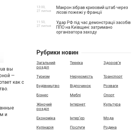
13:00,
Макрон зібрав кризовий штаб через
27 липня
лісові пожежі у Франції
11:50,
Удар РФ під час демонстрації засобів
27 липня
ППО на Київщині: затримано
організатора заходу
Рубрики новин
Загальний
Техніка
Здоров'я
розділ
.ua вы
рной —
Туризм
Нерухомість
Транспорт
тает как с
Будівництво
Відпочинок
Розваги
тво.
Бізнес
Меблі
Спорт
Жіночий
Інтернет
Культура
ранные
розділ
м и
Економіка
Інтер'єр
Мода
Кулінарія
Послуги
Родина