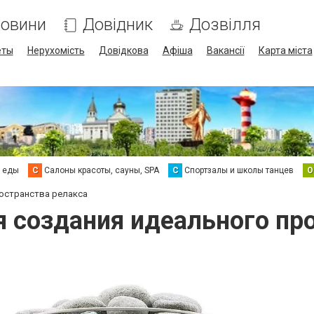
овини
Довідник
Дозвілля
еты
Нерухомість
Довідкова
Афіша
Вакансії
Карта міста
а еды
С
Салоны красоты, сауны, SPA
С
Спортзалы и школы танцев
О
ространства релакса
ля создания идеального пр