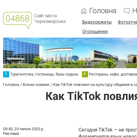
Головна
Н
Видеосюжеты
Фотоотч
Оголошення
Т
Турагентства, гостиницы, базы отдыха
Р
Рестораны, кафе, доставк
Головна
Бізнес новини
Как TikTok повлиял на культуру общения и 
Как TikTok повли
09:45,
29 липня 2025 р.
Сегодня TikTok — не прос
Реклама
формируется язык новог