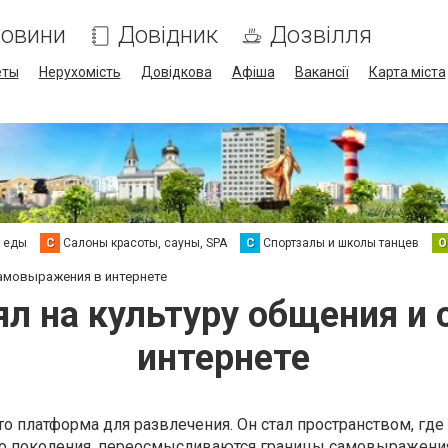
овини
Довідник
Дозвілля
еты
Нерухомість
Довідкова
Афіша
Вакансії
Карта міста
а еды
С
Салоны красоты, сауны, SPA
С
Спортзалы и школы танцев
О
самовыражения в интернете
ял на культуру общения 
интернете
то платформа для развлечения. Он стал пространством, где
о поколения, переосмысливаются границы самовыражени