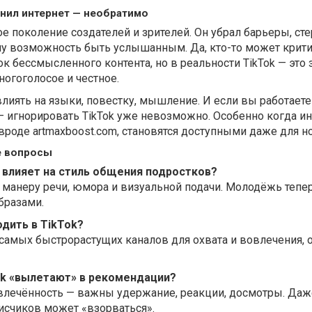
енил интернет — необратимо
е поколение создателей и зрителей. Он убрал барьеры, сте
у возможность быть услышанным. Да, кто-то может крит
ок бессмысленного контента, но в реальности TikTok — это
ногоголосое и честное.
иять на языки, повестку, мышление. И если вы работаете
— игнорировать TikTok уже невозможно. Особенно когда и
вроде artmaxboost.com, становятся доступными даже для н
е вопросы
ok влияет на стиль общения подростков?
 манеру речи, юмора и визуальной подачи. Молодёжь тепе
бразами.
одить в TikTok?
 самых быстрорастущих каналов для охвата и вовлечения, 
Tok «вылетают» в рекомендации?
овлечённость — важны удержание, реакции, досмотры. Даж
счиков может «взорваться».