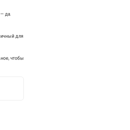
— да.
аничный для
вное, чтобы