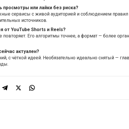
ь просмотры или лайки без риска?
жные сервисы с живой аудиторией и соблюдением правил 
ительных источников.
я от YouTube Shorts и Reels?
не повторяет. Его алгоритмы точнее, а формат — более орг
сейчас актуален?
й, с чёткой идеей. Необязательно идеально снятый — гла
нды.