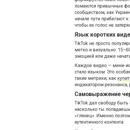
ломаются привычные фор
сообществом, как Украин
начале пути прибегают к
чтобы их голос не затеря
Язык коротких вид
TikTok не просто популя
метко и визуально. 15–6
эмоцией или даже начат
Каждое видео — мини-ист
стало языком. Это особа
такие метрики, как
купит
индикатором резонанса, 
Самовыражение чер
TikTok дал свободу быт
насколько ты попадаешь 
«глянец». Именно поэтом
аутентичного контента.