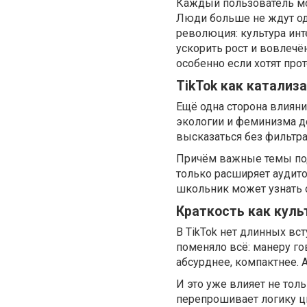
Каждый пользователь мож
Люди больше не ждут одо
революция: культура инт
ускорить рост и вовлеч
особенно если хотят про
TikTok как катализ
Ещё одна сторона влияни
экологии и феминизма до
высказаться без фильтра
Причём важные темы пода
только расширяет аудито
школьник может узнать о
Краткость как куль
В TikTok нет длинных вст
поменяло всё: манеру го
абсурднее, компактнее. 
И это уже влияет не толь
перепрошивает логику ц