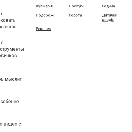
Кулінарія
Послуги
Родина
р
Подорожі
Робота
Дитячий
иковать
розділ
 зеркало
Реклама
 с
нструменты
овичков.
рь мыслит
особенно
е видео с