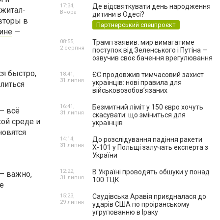
17:34,
Де відсвяткувати день народження
джитал-
Вчора
дитини в Одесі?
авторы в
Партнерський спецпроєкт
аине
—
08:55,
Трамп заявив: мир вимагатиме
2 серпня
поступок від Зеленського і Путіна —
озвучив своє бачення врегулювання
ся быстро,
18:41,
ЄС продовжив тимчасовий захист
31 липня
українців: нові правила для
елиться
військовозобов’язаних
16:41,
Безмитний ліміт у 150 євро хочуть
— всё
31 липня
скасувати: що зміниться для
кой среде и
українців
новятся
14:14,
До розслідування падіння ракети
31 липня
Х-101 у Польщі залучать експерта з
України
12:22,
В Україні проводять обшуки у понад
— важно,
31 липня
100 ТЦК
е
15:23,
Саудівська Аравія приєдналася до
29 липня
ударів США по проіранському
угрупованню в Іраку