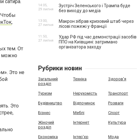
и сатира.
14:05,
Зустріч Зеленського і Трампа буде
29 липня
без виходу до медіа
. Чтобы
13:00,
Макрон зібрав кризовий штаб через
икТок
,
27 липня
лісові пожежі у Франції
11:50,
Удар РФ під час демонстрації засобів
27 липня
ППО на Київщині: затримано
організатора заходу
ых тем. От
е можно
Рубрики новин
м». Это не
бой
Загальний
Техніка
Здоров'я
розділ
Туризм
Нерухомість
Транспорт
Будівництво
Відпочинок
Розваги
ять. Это
стрее,
Бізнес
Меблі
Спорт
Жіночий
Інтернет
Культура
розділ
вально
Економіка
Інтер'єр
Мода