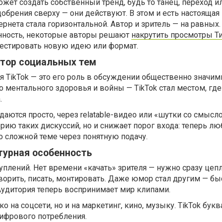
ет создать собственный тренд, будь то танец, переход ил
брения сверху — они действуют. В этом и есть настоящая
ернета стала горизонтальной. Автор и зритель — на равных
ённость, некоторые авторы решают
накрутить просмотры Т
тестировать новую идею или формат.
атор социальных тем
я TikTok — это его роль в обсуждении общественно значим
 ментального здоровья и войны — TikTok стал местом, гд
.
ются просто, через relatable-видео или «шутки со смысло
рию таких дискуссий, но и снижает порог входа: теперь лю
 сложной теме через понятную подачу.
турная особенность
уплений. Нет времени «качать» зрителя — нужно сразу цепл
ворить, писать, монтировать. Даже юмор стал другим — бы
Аудитория теперь воспринимает мир клипами.
ко на соцсети, но и на маркетинг, кино, музыку. TikTok бук
ифрового потребления.