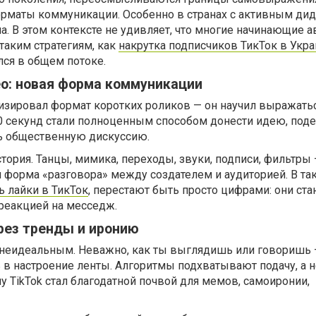
маты коммуникации. Особенно в странах с активным ди
а. В этом контексте не удивляет, что многие начинающие 
 таким стратегиям, как
накрутка подписчиков ТикТок в Укр
лся в общем потоке.
ео: новая форма коммуникации
ризировал формат коротких роликов — он научил выражать
0 секунд стали полноценным способом донести идею, под
ь общественную дискуссию.
ория. Танцы, мимика, переходы, звуки, подписи, фильтры 
я форма «разговора» между создателем и аудиторией. В та
ь лайки в ТикТок
, перестают быть просто цифрами: они ста
реакцией на месседж.
ез тренды и иронию
ь неидеальным. Неважно, как ты выглядишь или говоришь 
в настроение ленты. Алгоритмы подхватывают подачу, а н
у TikTok стал благодатной почвой для мемов, самоиронии,