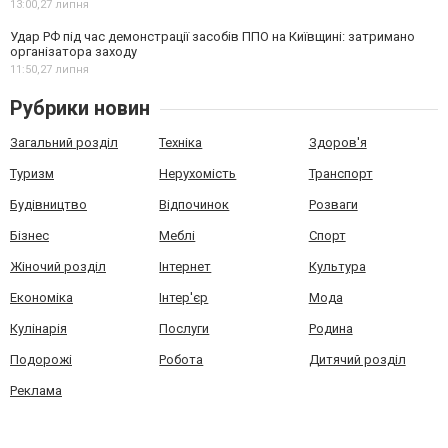
13:00,
27 липня
Удар РФ під час демонстрації засобів ППО на Київщині: затримано
організатора заходу
11:50,
27 липня
Рубрики новин
Загальний розділ
Техніка
Здоров'я
Туризм
Нерухомість
Транспорт
Будівництво
Відпочинок
Розваги
Бізнес
Меблі
Спорт
Жіночий розділ
Інтернет
Культура
Економіка
Інтер'єр
Мода
Кулінарія
Послуги
Родина
Подорожі
Робота
Дитячий розділ
Реклама