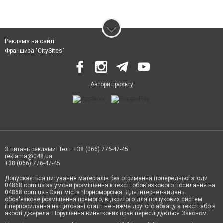
Реклама на сайті
Франшиза "CitySites"
Автори проєкту
З питань реклами: Тел.: +38 (066) 776-47-45
reklama@048.ua
+38 (066) 776-47-45
Допускається цитування матеріалів без отримання попередньої згоди
04868.com.ua за умови розміщення в тексті обов'язкового посилання на
04868.com.ua - Сайт міста Чорноморська. Для інтернет-видань
обов'язкове розміщення прямого, відкритого для пошукових систем
гіперпосилання на цитовані статті не нижче другого абзацу в тексті або в
якості джерела. Порушення виняткових прав переслідується Законом.