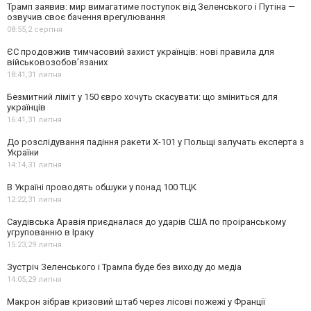
Трамп заявив: мир вимагатиме поступок від Зеленського і Путіна —
озвучив своє бачення врегулювання
08:55,
2 серпня
ЄС продовжив тимчасовий захист українців: нові правила для
військовозобов’язаних
18:41,
31 липня
Безмитний ліміт у 150 євро хочуть скасувати: що зміниться для
українців
16:41,
31 липня
До розслідування падіння ракети Х-101 у Польщі залучать експерта з
України
14:14,
31 липня
В Україні проводять обшуки у понад 100 ТЦК
12:22,
31 липня
Саудівська Аравія приєдналася до ударів США по проіранському
угрупованню в Іраку
15:23,
29 липня
Зустріч Зеленського і Трампа буде без виходу до медіа
14:05,
29 липня
Макрон зібрав кризовий штаб через лісові пожежі у Франції